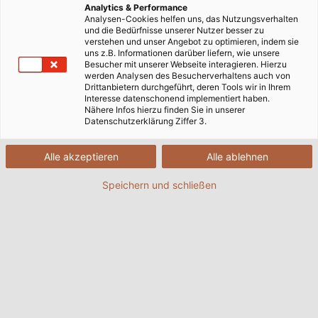
Analytics & Performance
Startseite
Analysen-Cookies helfen uns, das Nutzungsverhalten
Märkte
Event- & Medientechnik
und die Bedürfnisse unserer Nutzer besser zu
verstehen und unser Angebot zu optimieren, indem sie
uns z.B. Informationen darüber liefern, wie unsere
Besucher mit unserer Webseite interagieren. Hierzu
Kabel, Leitungen und Zubehör für
werden Analysen des Besucherverhaltens auch von
Drittanbietern durchgeführt, deren Tools wir in Ihrem
die Event- & Medientechnik
Interesse datenschonend implementiert haben.
Nähere Infos hierzu finden Sie in unserer
Datenschutzerklärung Ziffer 3.
Seit Jahren sorgen unsere Leitungen für einen
Alle akzeptieren
Alle ablehnen
reibungslosen Ablauf auf den führenden Musical- und
Theaterbühnen Europas und finden Verwendung in
Speichern und schließen
der professionellen Fernseh-, Rundfunk- und
Studiotechnik sowie bei Großveranstaltungen.
Mit unseren Marken HELUSOUND, HELULIGHT und
HELUEVENT garantieren wir perfekte
Klangergebnisse, außergewöhnliche Lichteffekte und
eine herausragende Bildqualität. Wir bieten
hochwertige, aufeinander abgestimmte