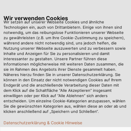
Tog
nav
Wir verwenden Cookies
Wir setzen auf unserer Webseite Cookies und ähnliche
Technologien ein, auch von Drittanbietern. Einige von ihnen sind
notwendig, um das reibungslose Funktionieren unserer Webseite
zu gewährleisten (z.B. um Ihre Cookie-Zustimmung zu speichern),
während andere nicht notwendig sind, uns jedoch helfen, die
Nutzung unserer Webseite auszuwerten und zu verbessern sowie
Inhalte und Anzeigen für Sie zu personalisieren und damit
interessanter zu gestalten. Unsere Partner führen diese
KABEL UND
Informationen möglicherweise mit weiteren Daten zusammen, die
sie im Rahmen des Angebots ihrer Dienste gesammelt haben.
LEITUNGEN
Näheres hierzu finden Sie in unserer Datenschutzerklärung. Sie
FÜR DIE
können in den Einsatz der nicht notwendigen Cookies auf Ihrem
Endgerät und die anschließende Verarbeitung dieser Daten mit
EVENT- &
dem Klick auf die Schaltfläche “Alle Akzeptieren” insgesamt
MEDIENTECHNIK
einwilligen oder per Klick auf “Alle Ablehnen” sich anders
entscheiden. Um einzelne Cookie-Kategorien anzupassen, wählen
Sie die gewünschten Kategorien aus, wählen diese an oder ab und
klicken anschließend auf „Speichern und Schließen“.
Datenschutzerklärung & Cookie Hinweise