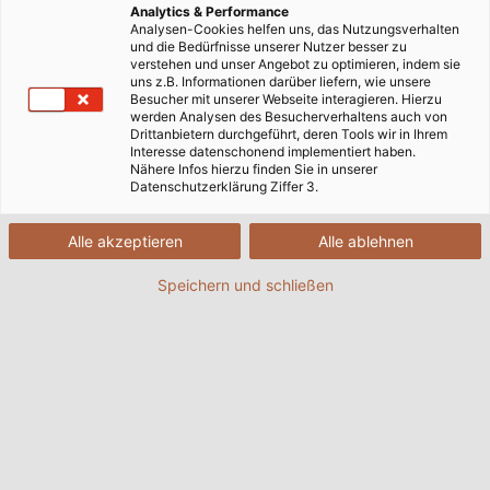
Analytics & Performance
Analysen-Cookies helfen uns, das Nutzungsverhalten
und die Bedürfnisse unserer Nutzer besser zu
verstehen und unser Angebot zu optimieren, indem sie
uns z.B. Informationen darüber liefern, wie unsere
Besucher mit unserer Webseite interagieren. Hierzu
werden Analysen des Besucherverhaltens auch von
Drittanbietern durchgeführt, deren Tools wir in Ihrem
Interesse datenschonend implementiert haben.
Nähere Infos hierzu finden Sie in unserer
Datenschutzerklärung Ziffer 3.
Alle akzeptieren
Alle ablehnen
Das Team "High-Octane Motorsports" von der
Speichern und schließen
Universität Erlangen geht beim internationalen
Rennwettbewerb "Formula Student" an den
Start. (©High-Octane-Motorsports /
Universität Erlangen)
07.11.2016
Von Helukabel Marketing