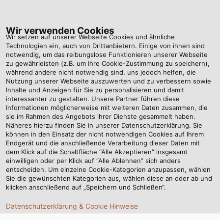
Tog
nav
Wir verwenden Cookies
Wir setzen auf unserer Webseite Cookies und ähnliche
Technologien ein, auch von Drittanbietern. Einige von ihnen sind
notwendig, um das reibungslose Funktionieren unserer Webseite
Startseite
Newsroom
zu gewährleisten (z.B. um Ihre Cookie-Zustimmung zu speichern),
VDE-Registrierung – ist das nur Formsache?
während andere nicht notwendig sind, uns jedoch helfen, die
Nutzung unserer Webseite auszuwerten und zu verbessern sowie
Inhalte und Anzeigen für Sie zu personalisieren und damit
interessanter zu gestalten. Unsere Partner führen diese
VDE-Registrierung – ist
Informationen möglicherweise mit weiteren Daten zusammen, die
sie im Rahmen des Angebots ihrer Dienste gesammelt haben.
Näheres hierzu finden Sie in unserer Datenschutzerklärung. Sie
das nur Formsache?
können in den Einsatz der nicht notwendigen Cookies auf Ihrem
Endgerät und die anschließende Verarbeitung dieser Daten mit
dem Klick auf die Schaltfläche “Alle Akzeptieren” insgesamt
einwilligen oder per Klick auf “Alle Ablehnen” sich anders
entscheiden. Um einzelne Cookie-Kategorien anzupassen, wählen
Sie die gewünschten Kategorien aus, wählen diese an oder ab und
klicken anschließend auf „Speichern und Schließen“.
Datenschutzerklärung & Cookie Hinweise