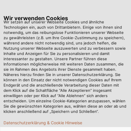
Tog
nav
Wir verwenden Cookies
Wir setzen auf unserer Webseite Cookies und ähnliche
Technologien ein, auch von Drittanbietern. Einige von ihnen sind
notwendig, um das reibungslose Funktionieren unserer Webseite
Startseite
Newsroom
HELUCONTROL® JZ-520-HMH LS0H GREY
zu gewährleisten (z.B. um Ihre Cookie-Zustimmung zu speichern),
während andere nicht notwendig sind, uns jedoch helfen, die
Nutzung unserer Webseite auszuwerten und zu verbessern sowie
Inhalte und Anzeigen für Sie zu personalisieren und damit
HELUCONTROL® JZ-520-
interessanter zu gestalten. Unsere Partner führen diese
Informationen möglicherweise mit weiteren Daten zusammen, die
HMH LS0H GREY
sie im Rahmen des Angebots ihrer Dienste gesammelt haben.
Näheres hierzu finden Sie in unserer Datenschutzerklärung. Sie
können in den Einsatz der nicht notwendigen Cookies auf Ihrem
Endgerät und die anschließende Verarbeitung dieser Daten mit
Produkte gemäß der Europäischen
dem Klick auf die Schaltfläche “Alle Akzeptieren” insgesamt
einwilligen oder per Klick auf “Alle Ablehnen” sich anders
Bauproduktenverordnung
entscheiden. Um einzelne Cookie-Kategorien anzupassen, wählen
Sie die gewünschten Kategorien aus, wählen diese an oder ab und
klicken anschließend auf „Speichern und Schließen“.
Datenschutzerklärung & Cookie Hinweise