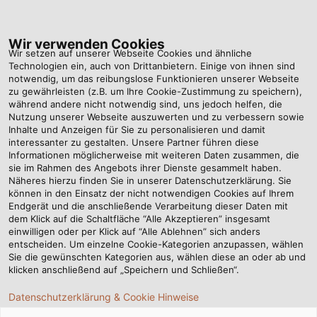
Tog
nav
Wir verwenden Cookies
Wir setzen auf unserer Webseite Cookies und ähnliche
Technologien ein, auch von Drittanbietern. Einige von ihnen sind
notwendig, um das reibungslose Funktionieren unserer Webseite
Startseite
Newsroom
zu gewährleisten (z.B. um Ihre Cookie-Zustimmung zu speichern),
Marc Luksch und VfB-Legende Cacau im Interview
während andere nicht notwendig sind, uns jedoch helfen, die
Nutzung unserer Webseite auszuwerten und zu verbessern sowie
Inhalte und Anzeigen für Sie zu personalisieren und damit
interessanter zu gestalten. Unsere Partner führen diese
Marc Luksch und VfB-
Informationen möglicherweise mit weiteren Daten zusammen, die
sie im Rahmen des Angebots ihrer Dienste gesammelt haben.
Näheres hierzu finden Sie in unserer Datenschutzerklärung. Sie
Legende Cacau im
können in den Einsatz der nicht notwendigen Cookies auf Ihrem
Endgerät und die anschließende Verarbeitung dieser Daten mit
Interview
dem Klick auf die Schaltfläche “Alle Akzeptieren” insgesamt
einwilligen oder per Klick auf “Alle Ablehnen” sich anders
entscheiden. Um einzelne Cookie-Kategorien anzupassen, wählen
Sie die gewünschten Kategorien aus, wählen diese an oder ab und
Der HELUKABEL-Geschäftsführer und der Ex-Fußballprofi
klicken anschließend auf „Speichern und Schließen“.
sprechen über Gemeinsamkeiten zwischen
Datenschutzerklärung & Cookie Hinweise
Unternehmertum und Leistungssport