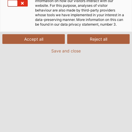
information on how our visitors interact with our
website. For this purpose, analyses of visitor
Join Us - Werden Sie Lieferant bei
behaviour are also made by third-party providers
whose tools we have implemented in your interest in a
HELU
data-preserving manner. More information on this can
be found in our data privacy statement, number 3.
HELU ist ein international führender Anbieter von
Accept all
Reject all
Kabel, Leitungen und Kabelzubehör. Als
Save and close
Systemanbieter verfügen wir über ein tiefes und
breites Produktsortiment, das wir stetig erweitern.
Eine gut integrierte Supply Chain hilft uns dabei,
unsere Wettbewerbsfähigkeit nachhaltig zu stärken
und unsere Kunden schnell und zuverlässig bedienen
zu können.
Mit unseren Geschäftspartnern streben wir stets
eine vertrauensvolle und langfristige
Zusammenarbeit an. Zuverlässigkeit, Flexibilität und
ein hohes Qualitätsniveau zeichnen unsere
Lieferanten aus. Dabei legen wir nicht nur großen