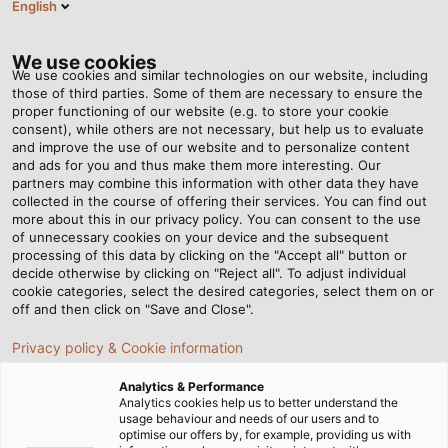
English
DE
Tog
nav
We use cookies
We use cookies and similar technologies on our website, including
those of third parties. Some of them are necessary to ensure the
proper functioning of our website (e.g. to store your cookie
consent), while others are not necessary, but help us to evaluate
and improve the use of our website and to personalize content
and ads for you and thus make them more interesting. Our
partners may combine this information with other data they have
collected in the course of offering their services. You can find out
LIEFERANT
more about this in our privacy policy. You can consent to the use
of unnecessary cookies on your device and the subsequent
BEI HELU
processing of this data by clicking on the "Accept all" button or
decide otherwise by clicking on "Reject all". To adjust individual
cookie categories, select the desired categories, select them on or
off and then click on "Save and Close".
Privacy policy & Cookie information
Analytics & Performance
Startseite
Service
Lieferant bei HELU
Analytics cookies help us to better understand the
usage behaviour and needs of our users and to
optimise our offers by, for example, providing us with