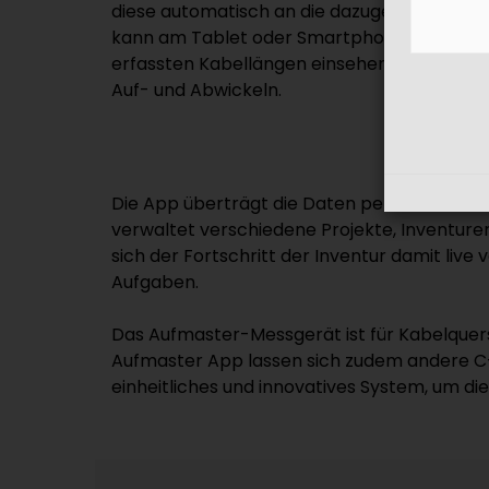
diese automatisch an die dazugehörige Auf
kann am Tablet oder Smartphone bequem un
erfassten Kabellängen einsehen und abspei
Auf- und Abwickeln.
Die App überträgt die Daten per Internet i
verwaltet verschiedene Projekte, Inventur
sich der Fortschritt der Inventur damit liv
Aufgaben.
Das Aufmaster-Messgerät ist für Kabelquer
Aufmaster App lassen sich zudem andere C-
einheitliches und innovatives System, um die