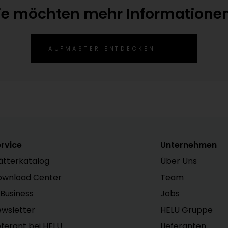
ie möchten mehr Informatione
AUFMASTER ENTDECKEN
rvice
Unternehmen
ätterkatalog
Über Uns
ownload Center
Team
Business
Jobs
wsletter
HELU Gruppe
eferant bei HELU
Lieferanten