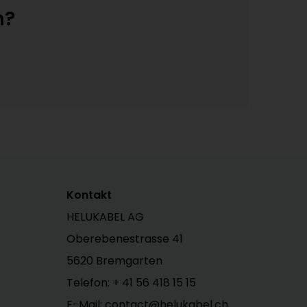
n?
Kontakt
HELUKABEL AG
Oberebenestrasse 41
5620 Bremgarten
Telefon: +
41 56 418 15 15
E-Mail: contact@helukabel.ch