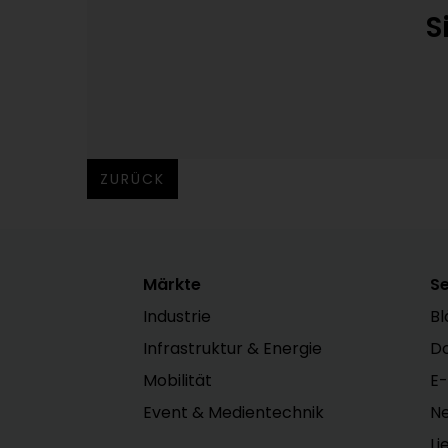
S
ZURÜCK
Märkte
Se
Industrie
Bl
Infrastruktur & Energie
D
Mobilität
E-
Event & Medientechnik
Ne
Li