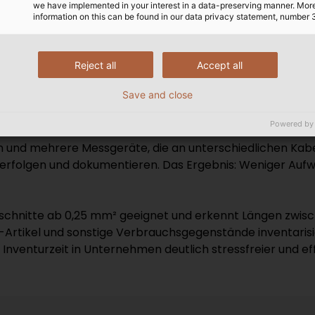
master App. Der Bediener
we have implemented in your interest in a data-preserving manner. Mor
information on this can be found in our data privacy statement, number 
d übersichtlich alle
chern – ganz ohne lästiges
Reject all
Accept all
Save and close
Powered by
n Echtzeit an den Unternehmens-Account bei Aufmaster. 
en und mehrere Messgeräte, die an unterschiedlichen Kab
e verfolgen und dokumentieren. Das Ergebnis: Weniger Au
schnitte ab 0,25 mm² geeignet und erkennt Längen zwisch
Artikel und sonstige Verbrauchsgegenstände inventarisi
 Inventurzeit in Unternehmen deutlich stressfreier und eff