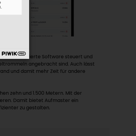
e
3.
Die cloudbasierte Software steuert und
eltrommeln angebracht sind. Auch lässt
fwand und damit mehr Zeit für andere
en zehn und 1.500 Metern. Mit der
eren. Damit bietet Aufmaster ein
izienter zu gestalten.