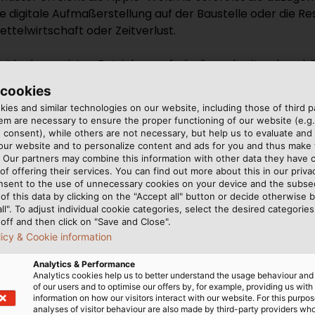
ie digitale Aufmaßerstellung auf der Baustelle oder die 
ttelwirtschaft oder Zeitverlust.
t in den meisten Betrieben aufwändig und zeitraubend. Die
d mit Längen von mehreren hundert Metern nicht ohne w
 cookies
 – es sei denn, man hat den richtigen Helfer zur Verfügu
ies and similar technologies on our website, including those of third pa
m are necessary to ensure the proper functioning of our website (e.g.
 consent), while others are not necessary, but help us to evaluate and
 our website and to personalize content and ads for you and thus mak
. Our partners may combine this information with other data they have c
essgerät und
of offering their services. You can find out more about this in our privac
nsent to the use of unnecessary cookies on your device and the subs
Handels- und
of this data by clicking on the "Accept all" button or decide otherwise b
um die Inventur von
all". To adjust individual cookie categories, select the desired categories
ch zu vereinfachen und zu
off and then click on "Save and Close".
al: Das Aufmaster-
licy & Cookie information
 Ende des Kabels
Analytics & Performance
 ob das Kabel gewickelt
Analytics cookies help us to better understand the usage behaviour an
das Gerät mit einem
of our users and to optimise our offers by, for example, providing us with
information on how our visitors interact with our website. For this purpos
Kabels und übermittelt
analyses of visitor behaviour are also made by third-party providers wh