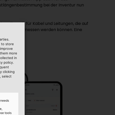
Restlängenbestimmung bei der Inventur nun
s gilt auch für Kabel und Leitungen, die auf
eiteres abgemessen werden können. Eine
ng.
rties.
 to store
 improve
e them more
ollected in
y policy.
equent
y clicking
, select
d needs
e,
ose tools