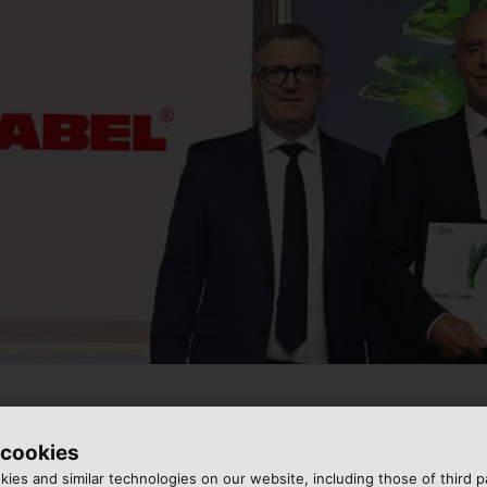
 cookies
ies and similar technologies on our website, including those of third pa
: le spécialiste de la connectique électrique est lauré