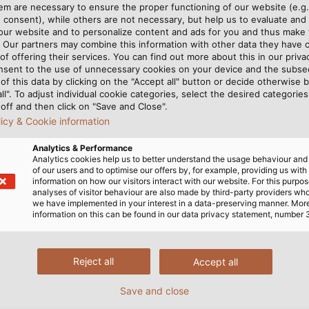
m are necessary to ensure the proper functioning of our website (e.g.
d'audit et de conseil Deloitte Private, la banque suisse
 consent), while others are not necessary, but help us to evaluate and
, est considéré comme un label de qualité pour les entr
 our website and to personalize content and ads for you and thus mak
. Our partners may combine this information with other data they have c
of offering their services. You can find out more about this in our privac
nsent to the use of unnecessary cookies on your device and the subs
of this data by clicking on the "Accept all" button or decide otherwise b
all". To adjust individual cookie categories, select the desired categories
 Best Managed Companies Award sont la stratégie, la pr
off and then click on "Save and Close".
nances. Dans ces catégories, HELUKABEL a su convaincre le
licy & Cookie information
iers de cette distinction et de l'appréciation de notre 
Analytics & Performance
GmbH, dans le cadre de la remise des prix au Gesellsc
Analytics cookies help us to better understand the usage behaviour an
re de notre entreprise, nous pouvons considérer une croi
of our users and to optimise our offers by, for example, providing us with
information on how our visitors interact with our website. For this purpos
ir nos chances dans un environnement en constante évo
analyses of visitor behaviour are also made by third-party providers wh
te distinction comme la preuve que nous y sommes plutôt 
we have implemented in your interest in a data-preserving manner. Mor
information on this can be found in our data privacy statement, number 
Reject all
Accept all
est Managed Company, qui se distingue par son alliance
aleurs. En outre, l'entreprise a la remarquable capacit
Save and close
nt les entreprises peuvent faire une grande différence d