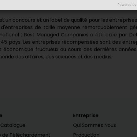
ate.
Powered by
concours et un label de qualité pour les entreprises de
d'entreprises de taille moyenne remarquablement gérée
ternational : Best Managed Companies a été créé par De
 45 pays. Les entreprises récompensées sont des entrep
 économique fructueux au cours des dernières années. 
de des affaires, des sciences et des médias.
e
Entreprise
 Catalogue
Qui Sommes Nous
e de Téléchargement
Production