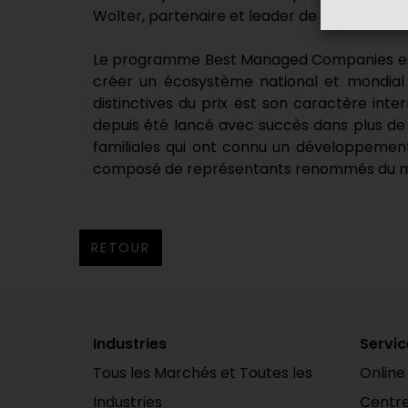
Wolter, partenaire et leader de Deloitte Priv
Le programme Best Managed Companies est un 
créer un écosystème national et mondial 
distinctives du prix est son caractère in
depuis été lancé avec succès dans plus de
familiales qui ont connu un développement
composé de représentants renommés du mon
RETOUR
Industries
Servic
Tous les Marchés et Toutes les
Online
Industries
Centr