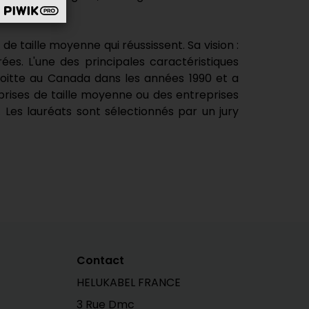
 taille moyenne qui réussissent. Sa vision :
s. L'une des principales caractéristiques
loitte au Canada dans les années 1990 et a
rises de taille moyenne ou des entreprises
Les lauréats sont sélectionnés par un jury
Contact
HELUKABEL FRANCE
3 Rue Dmc