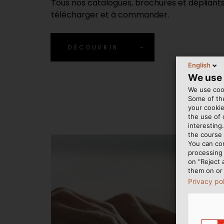
Tous nos catalogues, brochures et dépliants
télécharger et à commander.
DÉCOUVRIR
English
We use
We use cook
Some of the
your cookie
the use of
interesting
the course 
You can co
processing 
on "Reject 
them on or 
Privacy po