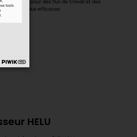
e,
d'e-business pour des flux de travail et des
ose tools
merciaux plus efficaces.
e
3.
RIR
sseur HELU