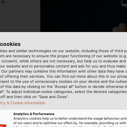
 à
 cookies
ies and similar technologies on our website, including those of third pa
m are necessary to ensure the proper functioning of our website (e.g.
 consent), while others are not necessary, but help us to evaluate and
 our website and to personalize content and ads for you and thus mak
. Our partners may combine this information with other data they have c
of offering their services. You can find out more about this in our privac
nsent to the use of unnecessary cookies on your device and the subs
of this data by clicking on the "Accept all" button or decide otherwise b
all". To adjust individual cookie categories, select the desired categories
off and then click on "Save and Close".
licy & Cookie information
E-busi
Analytics & Performance
Analytics cookies help us to better understand the usage behaviour an
of our users and to optimise our offers by, for example, providing us with