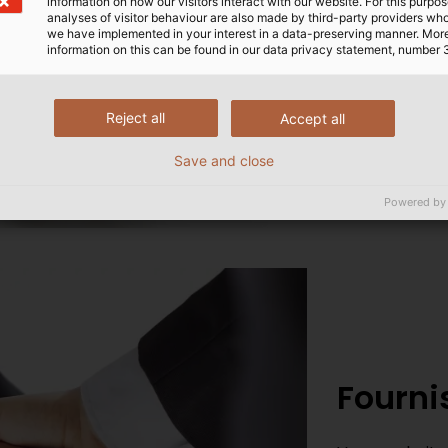
information on how our visitors interact with our website. For this purpos
Nos solutions 
analyses of visitor behaviour are also made by third-party providers wh
processus com
we have implemented in your interest in a data-preserving manner. Mor
information on this can be found in our data privacy statement, number 
DÉCOUV
Reject all
Accept all
Save and close
Powered by
Fourni