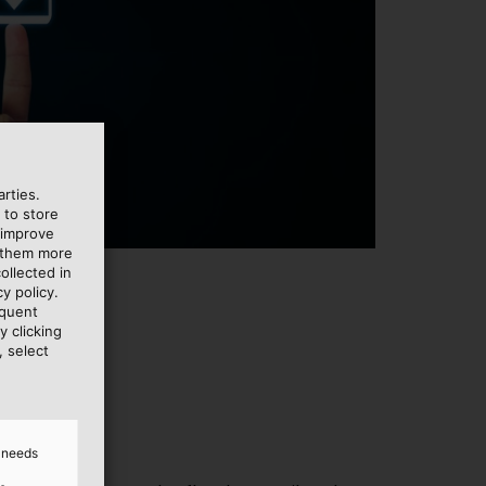
rties.
 to store
 improve
e them more
ollected in
y policy.
equent
y clicking
, select
ness
d needs