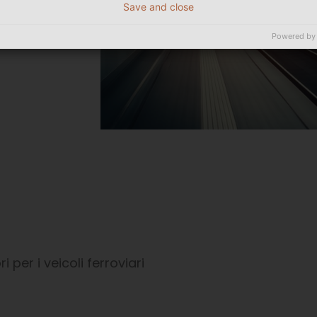
Save and close
Powered by
per i veicoli ferroviari