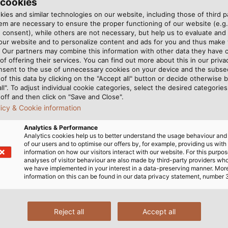
 cookies
nze nocive nel fumo in caso di emergenza. Sono anche con
ies and similar technologies on our website, including those of third pa
m are necessary to ensure the proper functioning of our website (e.g.
 consent), while others are not necessary, but help us to evaluate and
odotti giusti per la vostra applicazione specifica e saremo d
 our website and to personalize content and ads for you and thus mak
 nostro esperto del settore chiamandoci al +39 039/608
. Our partners may combine this information with other data they have c
of offering their services. You can find out more about this in our privac
nsent to the use of unnecessary cookies on your device and the subs
of this data by clicking on the "Accept all" button or decide otherwise b
all". To adjust individual cookie categories, select the desired categories
off and then click on "Save and Close".
licy & Cookie information
Analytics & Performance
Analytics cookies help us to better understand the usage behaviour an
of our users and to optimise our offers by, for example, providing us with
information on how our visitors interact with our website. For this purpos
analyses of visitor behaviour are also made by third-party providers wh
we have implemented in your interest in a data-preserving manner. Mor
information on this can be found in our data privacy statement, number 
Reject all
Accept all