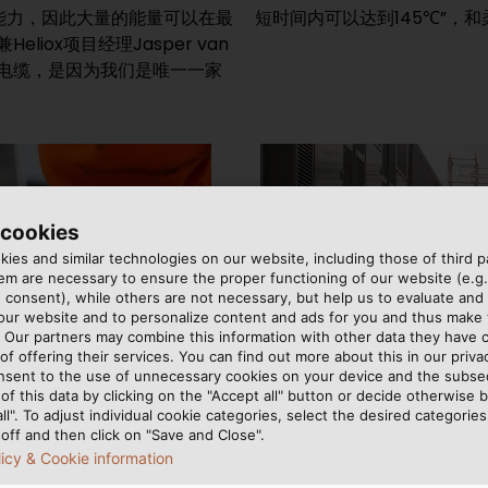
能力，因此大量的能量可以在最
短时间内可以达到145℃”，和柔
iox项目经理Jasper van
择和柔电缆，是因为我们是唯一一家
 cookies
ies and similar technologies on our website, including those of third pa
m are necessary to ensure the proper functioning of our website (e.g.
 consent), while others are not necessary, but help us to evaluate and
 our website and to personalize content and ads for you and thus mak
. Our partners may combine this information with other data they have c
of offering their services. You can find out more about this in our privac
nsent to the use of unnecessary cookies on your device and the subs
of this data by clicking on the "Accept all" button or decide otherwise b
all". To adjust individual cookie categories, select the desired categories
off and then click on "Save and Close".
licy & Cookie information