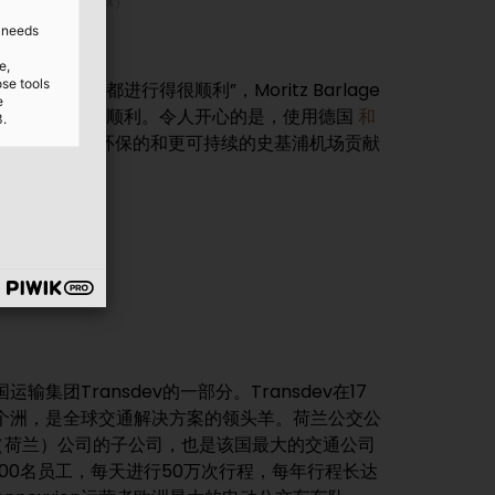
（© Heliox）
d needs
e,
ose tools
e
协商也进展的很顺利。令人开心的是，使用德国
和
3.
我们为建设更环保的和更可持续的史基浦机场贡献
运输集团Transdev的一部分。Transdev在17
个洲，是全球交通解决方案的领头羊。荷兰公交公
nsdev（荷兰）公司的子公司，也是该国最大的交通公司
近8000名员工，每天进行50万次行程，每年行程长达