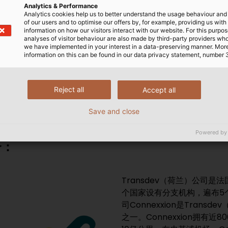
 Heliox）
阿姆斯特丹史基浦机场的主要施工现场
Analytics & Performance
Analytics cookies help us to better understand the usage behaviour an
of our users and to optimise our offers by, for example, providing us with
information on how our visitors interact with our website. For this purpos
analyses of visitor behaviour are also made by third-party providers wh
务：“作为电器行业的领先制造商
”，Moritz Barlage
we have implemented in your interest in a data-preserving manner. Mor
合作的项目，我们相信德国和柔
高兴地说道，“计划很完美，
information on this can be found in our data privacy statement, number 
公司的供应链总监Jeroen
柔无卤耐高温电缆145
，让
项目工作进展得更快，因为最大的
了绵薄之力。”
Bus & Coach、公交车运
Reject all
Accept all
司和电缆供应商。”仅用了九个月就
Save and close
Powered by
介：
Transdev（荷兰）公司是法国
个国家设有分支机构，遍布5
司Connexxion是Tra
之一。Connexxion拥有