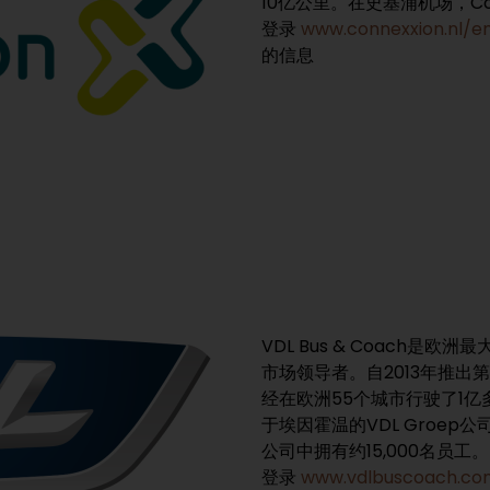
10亿公里。在史基浦机场，Co
登录
www.connexxion.nl/e
的信息
VDL Bus & Coach
市场领导者。自2013年推出
经在欧洲55个城市行驶了1亿多公
于埃因霍温的VDL Groep
公司中拥有约15,000名员工。
登录
www.vdlbuscoach.c