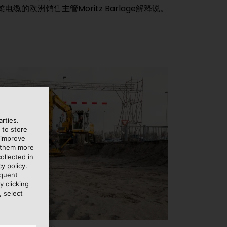
电缆的欧洲销售主管Moritz Barlage解释说。
rties.
 to store
 improve
e them more
ollected in
y policy.
equent
y clicking
, select