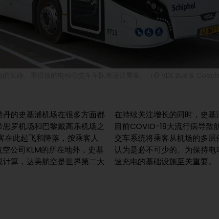
的安静、零排放的电动公交车车队来运送乘客。（© VDL Bus & Coac
特丹的史基浦机场在很多方面都
在持续关注增长的同时，史基
希思罗机场和巴黎戴高乐机场之
目前COVID-19大流行病
万旅客在此起飞和降落，按乘客人
交车系统将乘客从机场的多层
航空公司KLM的所在地外，史基
认为是必不可少的。为保持电
模计算，达美航空是世界第二大
速充电的基础设施至关重要。