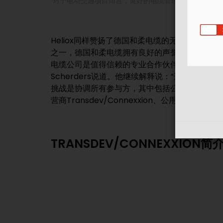
对于电动交通项目而言，良好的电缆管理是必不可少的：（©
Heliox同样赞扬了德国和柔电缆的无缝物流服
成功完成了该项目。“规划非常好，所有咨询都进行得很顺利
之一，德国和柔电缆拥有良好的声誉；基于之前
电缆公司是值得信赖的专业合作伙伴，”，Heliox
Scherders说道。他继续解释说：“这意味着
挑战是协调所有参与方，其中包括公交车制造商VDL 
营商Transdev/Connexxion、公用事业公
TRANSDEV/CONNEXXION简