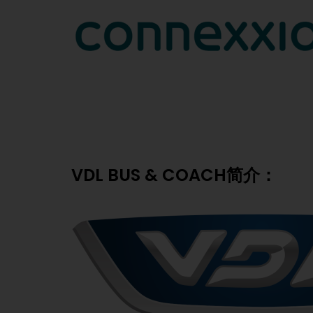
VDL BUS & COACH简介：