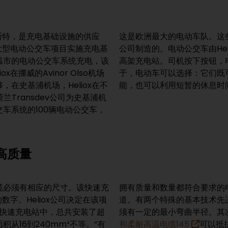
贝斯特，是充电基础设施的供应
VDL Bus & Coach
为大型电动公交车项目实施充电基
车顶的集电弓充电，集电弓可对接
温市的电动公交车系统充电，该
电。这个解决方案的新颖之处在
挪威的Avinor Olso机场
置期内在车厂充满电能并储存电
在史基浦机场，Heliox在不
能，也可以利用短暂的休息时
兰Transdev公司为史基浦机
车系统的100辆电动公交车，
高质量
缆必须有相应的尺寸。该快速充
拥有质量和数量都符合要求的电缆的
字。Heliox公司决定在该项
道。有两个特殊的基本技术先
9个快速充电站中，总共安装了超
须有一定的最小弯曲半径。其
积从16到240mm²不等。“有
和柔耐高温电缆145
可以抵