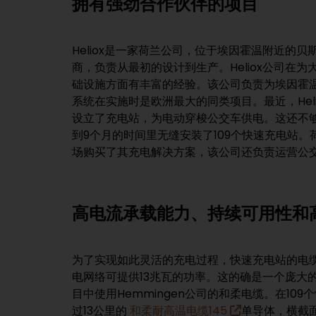
拥有强劲合作伙伴的项目
Heliox是一家荷兰公司，位于埃因霍温附近的
这是欧洲最大的电动车队。这些公交车是由同样位于荷兰的
商，负责从最初的设计到生产。Heliox公司在
公司制造的。电动公交车由Heliox公司安装在
础设施方面有丰富的经验。该公司负责为埃因霍
高架充电站。司机按下按钮，电池就开始自动充
系统在实施时是欧洲最大的同类项目。最近，Heliox在
于，电动车可以选择：它们既可以在长时间的闲
设立了充电站，为电动穿梭公交车供电。这还不够，
到9个月的时间里无缝安装了109个快速充电站。荷
场购买了其充电解决方案，该公司还负责运营公交
高电流承载能力、持续可用性和
为了实现如此灵活的充电过程，快速充电站的电
电网络可提供13兆瓦的功率。这的确是一个庞大的数
目中使用Hemmingen公司的和柔电缆。在10
过13公里的
和柔耐高温电缆145
单导体，横截面