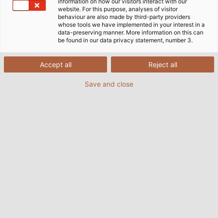
Domovská stránka
Obory
Průmysl
Robotika
information on how our visitors interact with our
website. For this purpose, analyses of visitor
behaviour are also made by third-party providers
whose tools we have implemented in your interest in a
data-preserving manner. More information on this can
Kabely, vodiče a příslušenství pro
be found in our data privacy statement, number 3.
robotiku
Accept all
Reject all
Save and close
Na celém světě jsou roboti neoddělitelnou součástí
výrobního průmyslu, který by bez nich byl už dávno
nemyslitelný. Ve výrobě se častěji setkáváme s
roboty a coboty, kteří pracují s člověkem bok po
boku a interagují, ale provádějí i samostatné činnosti.
Nejnovější průmysloví roboti se pohybují v
trojdimenzionálním prostoru a dokáží se tak zhostit
nejrůznějších úkolů.
Sledy pohybů robota, popř. robotické paže se
opakují miliónkrát za sebou, a to do všech směrů.
Jsou trvale přesné a poskytují stále stejnou kvalitu