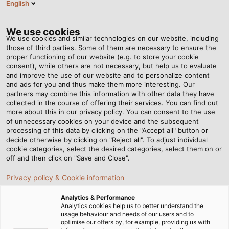
English
Tog
nav
We use cookies
We use cookies and similar technologies on our website, including
those of third parties. Some of them are necessary to ensure the
proper functioning of our website (e.g. to store your cookie
consent), while others are not necessary, but help us to evaluate
and improve the use of our website and to personalize content
and ads for you and thus make them more interesting. Our
partners may combine this information with other data they have
collected in the course of offering their services. You can find out
KABELY A
more about this in our privacy policy. You can consent to the use
of unnecessary cookies on your device and the subsequent
VODIČE
processing of this data by clicking on the "Accept all" button or
PRO
decide otherwise by clicking on "Reject all". To adjust individual
cookie categories, select the desired categories, select them on or
ROBOTIKU
off and then click on "Save and Close".
Privacy policy & Cookie information
Analytics & Performance
Analytics cookies help us to better understand the
usage behaviour and needs of our users and to
optimise our offers by, for example, providing us with