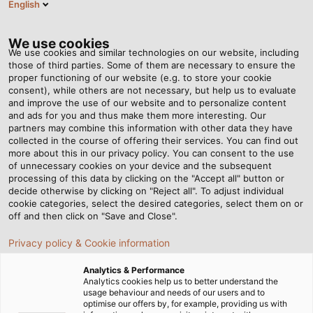
English
Tog
nav
We use cookies
We use cookies and similar technologies on our website, including
those of third parties. Some of them are necessary to ensure the
proper functioning of our website (e.g. to store your cookie
consent), while others are not necessary, but help us to evaluate
and improve the use of our website and to personalize content
and ads for you and thus make them more interesting. Our
partners may combine this information with other data they have
collected in the course of offering their services. You can find out
HELUCHAIN®
more about this in our privacy policy. You can consent to the use
of unnecessary cookies on your device and the subsequent
VLEČNÉ
processing of this data by clicking on the "Accept all" button or
ŘETĚZY Z
decide otherwise by clicking on "Reject all". To adjust individual
cookie categories, select the desired categories, select them on or
OCELI,
off and then click on "Save and Close".
NEREZU A
Privacy policy & Cookie information
PLASTU
Analytics & Performance
Analytics cookies help us to better understand the
usage behaviour and needs of our users and to
optimise our offers by, for example, providing us with