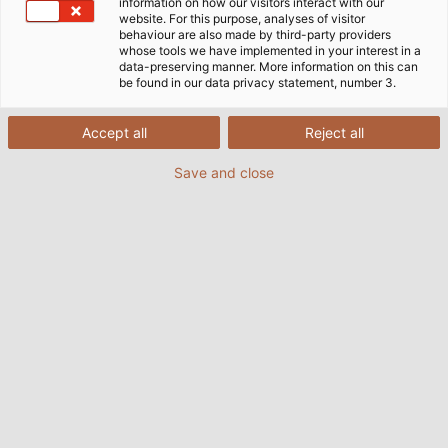
information on how our visitors interact with our
website. For this purpose, analyses of visitor
behaviour are also made by third-party providers
whose tools we have implemented in your interest in a
Domovská stránka
Výrobky & řešení
Energetické řetězy
data-preserving manner. More information on this can
be found in our data privacy statement, number 3.
Vlečné řetězy pro všechna
Accept all
Reject all
odvětví a aplikace
Save and close
Již 50 let se specializujeme na výrobu plastových,
hybridních a ocelových vlečných řetězů na míru pro
nejrůznější aplikace. Od návrhu až po instalaci
hotového produktu získáte perfektně přizpůsobená
řešení, která kombinují kabely, řetězy a kabelové
příslušenství. Naše portfolio zahrnuje samonosné
řetězy pro krátké vzdálenosti, řešení pro klouzavý
pohyb a válečkové konstrukce pro delší vzdálenosti
a maximální dodatečné zatížení. Speciální kluzné