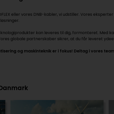
EX eller vores DNB-kabler, vi udstiller. Vores eksperter v
løsninger.
eknologiprodukter kan leveres til dig, formonteret. Med k
es globale partnerskaber sikrer, at du får leveret ydeev
tisering og maskinteknik er i fokus! Deltag i vores tea
L Danmark