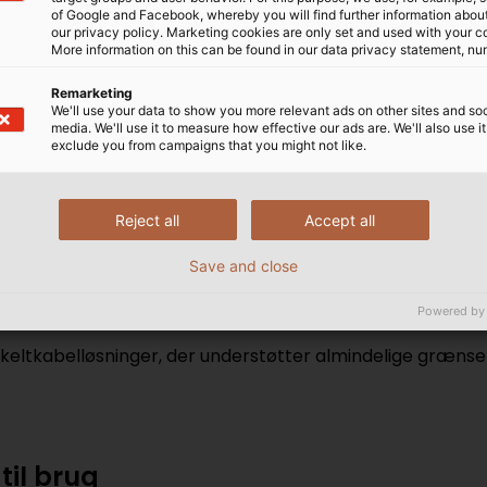
of Google and Facebook, whereby you will find further information about 
our privacy policy. Marketing cookies are only set and used with your c
More information on this can be found in our data privacy statement, nu
abelsortimentet
Remarketing
We'll use your data to show you more relevant ads on other sites and soc
media. We'll use it to measure how effective our ads are. We'll also use it
er sig til brug på tværs af nationale og internationale ap
exclude you from campaigns that you might not like.
r i drevteknologisektoren leverer vi dine motor-, enkoder
Reject all
Accept all
 til de mest krævende anvendelser.
Save and close
stående transmissionsegenskaber.
Powered by
keltkabelløsninger, der understøtter almindelige grænse
til brug