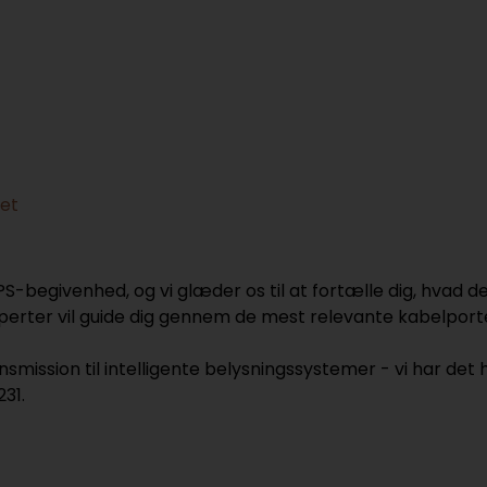
et
S-begivenhed, og vi glæder os til at fortælle dig, hvad de
erter vil guide dig gennem de mest relevante kabelportefø
mission til intelligente belysningssystemer - vi har det he
231.