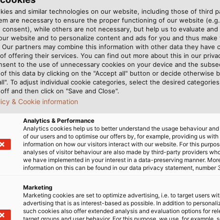
llige kabelløsninger til anvendelser uden ekstreme driftsf
ies and similar technologies on our website, including those of third pa
m are necessary to ensure the proper functioning of our website (e.g.
ilslutningskabler eller enkeltlederkabler. For eksempe
 consent), while others are not necessary, but help us to evaluate and
 our website and to personalize content and ads for you and thus mak
 skærmede og uskærmede. Desuden er hele produktsortime
. Our partners may combine this information with other data they have c
of offering their services. You can find out more about this in our privac
nsent to the use of unnecessary cookies on your device and the subs
of this data by clicking on the "Accept all" button or decide otherwise b
all". To adjust individual cookie categories, select the desired categories
off and then click on "Save and Close".
licy & Cookie information
t
Analytics & Performance
Analytics cookies help us to better understand the usage behaviour an
of our users and to optimise our offers by, for example, providing us with
information on how our visitors interact with our website. For this purpos
findes vores ROBOFLEX- og ROBOFLEX-recycle-serier. De er 
analyses of visitor behaviour are also made by third-party providers wh
we have implemented in your interest in a data-preserving manner. Mor
e dimensioner. De er f.eks. velegnede til brug i cobots (
so
information on this can be found in our data privacy statement, number 
ng, kompression, bøjning og vridning. Vores ROBOFLEX-re
Marketing
Marketing cookies are set to optimize advertising, i.e. to target users wi
er netop dette kabels kappe designet med materialer, der
advertising that is as interest-based as possible. In addition to personal
such cookies also offer extended analysis and evaluation options for re
target groups and user behavior. For this purpose, we use, for example, 