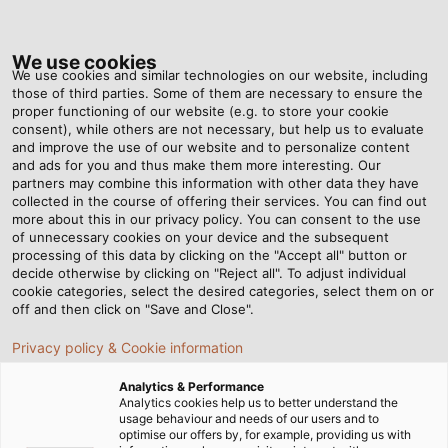
Tog
nav
We use cookies
We use cookies and similar technologies on our website, including
those of third parties. Some of them are necessary to ensure the
proper functioning of our website (e.g. to store your cookie
consent), while others are not necessary, but help us to evaluate
and improve the use of our website and to personalize content
and ads for you and thus make them more interesting. Our
partners may combine this information with other data they have
collected in the course of offering their services. You can find out
more about this in our privacy policy. You can consent to the use
制御盤建設用
of unnecessary cookies on your device and the subsequent
ケーブル・電
processing of this data by clicking on the "Accept all" button or
線
decide otherwise by clicking on "Reject all". To adjust individual
cookie categories, select the desired categories, select them on or
off and then click on "Save and Close".
Privacy policy & Cookie information
Analytics & Performance
Analytics cookies help us to better understand the
usage behaviour and needs of our users and to
ホーム
インダストリー
産業
制御盤の製造
optimise our offers by, for example, providing us with