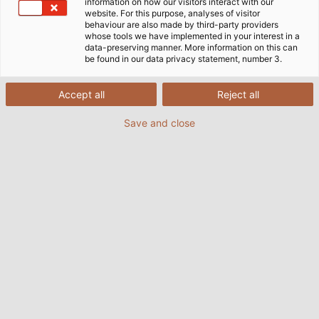
information on how our visitors interact with our
website. For this purpose, analyses of visitor
behaviour are also made by third-party providers
whose tools we have implemented in your interest in a
制御盤建設用ケーブル・電線
data-preserving manner. More information on this can
be found in our data privacy statement, number 3.
制御盤の建設に携わる企業のポートフォリオは非常に多岐
Accept all
Reject all
にわたります。顧客先でのオンサイト・コンサルティング
Save and close
から、新しい制御盤のプランニング、必要な部品の購入と
その組み立てまで、すべてのステップで最高の精度と品質
が求められます。同時に、デジタルトランスフォーメーシ
ョンとインダストリー4.0 がこの分野にも浸透しつつあ
り、既存の作業手順を最適化し、適応させる必要があると
いえます。
HELU はお客様に寄り添います - 制御盤メーカーとして、
HELU の長年のノウハウにお任せください。当社の高圧ケ
ーブル、サーボケーブル、および単芯ケーブルは、最高品
質です。また、お客様の作業負担を軽減するため、コアケ
ーブルに所定のデザインをエンボス加工することも可能で