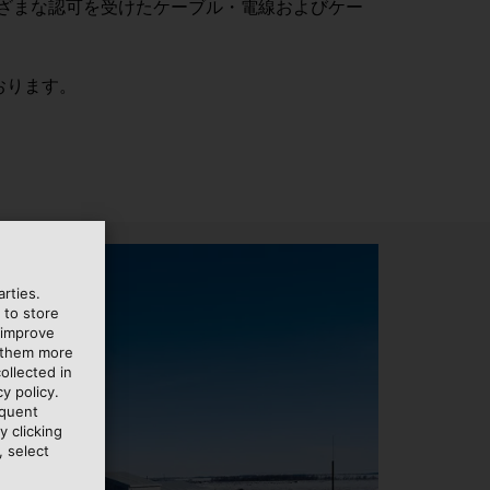
ど、さまざまな認可を受けたケーブル・電線およびケー
おります。
rties.
 to store
 improve
e them more
ollected in
y policy.
equent
y clicking
, select