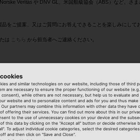
rske Veritas や DNV GL、米国船級協会（ABS）な
製品をご提案、又はご質問にお答えできることを楽しみにして
たは
こちら
から担当者へご連絡ください。
 cookies
ies and similar technologies on our website, including those of third pa
m are necessary to ensure the proper functioning of our website (e.g.
 consent), while others are not necessary, but help us to evaluate and
 our website and to personalize content and ads for you and thus mak
. Our partners may combine this information with other data they have c
of offering their services. You can find out more about this in our privac
nsent to the use of unnecessary cookies on your device and the subs
of this data by clicking on the "Accept all" button or decide otherwise b
all". To adjust individual cookie categories, select the desired categories
off and then click on "Save and Close".