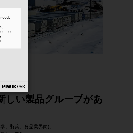
d needs
e,
ose tools
e
3.
新しい製品グループがあ
化学、製薬、食品業界向け