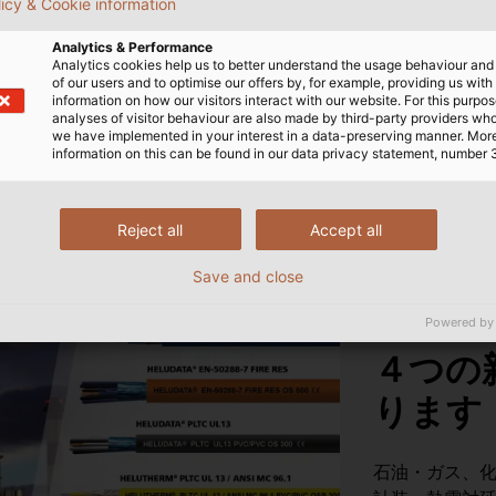
licy & Cookie information
Analytics & Performance
Analytics cookies help us to better understand the usage behaviour an
of our users and to optimise our offers by, for example, providing us with
information on how our visitors interact with our website. For this purpos
analyses of visitor behaviour are also made by third-party providers wh
we have implemented in your interest in a data-preserving manner. Mor
information on this can be found in our data privacy statement, number 
Reject all
Accept all
Save and close
Powered by
４つの
ります
石油・ガス、