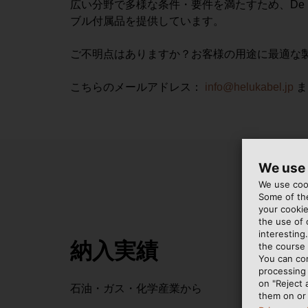
広い分野で多様な条件・要件を満たすため、De No
ブル付属品を提供しています。
ご不明点はありますか？お客様の用途に最適な
こちらのメールアドレス：
info@helukabel.jp
ま
We use
We use cook
Some of the
your cookie
the use of
interesting
納入実績
the course 
You can co
processing 
on "Reject 
石油・ガス・化学産業から
them on or 