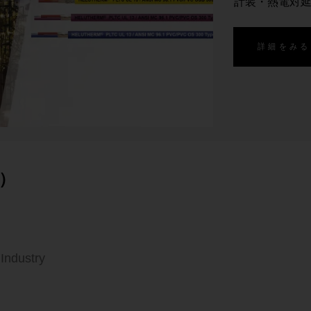
計装・熱電対
詳細をみる
）
Industry