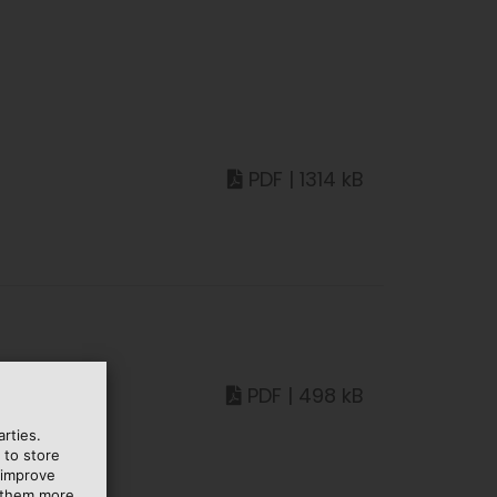
PDF | 1314 kB
PDF | 498 kB
rties.
 to store
 improve
e them more