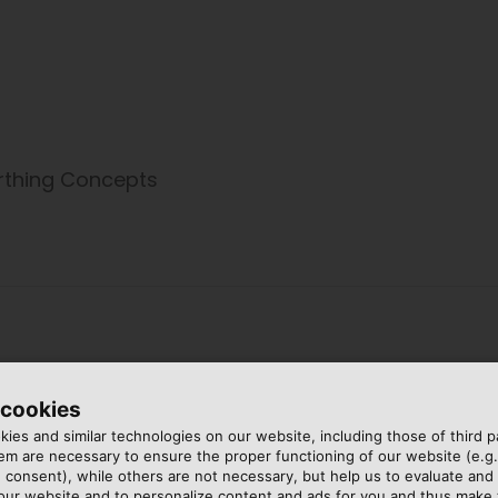
arthing Concepts
 cookies
ies and similar technologies on our website, including those of third pa
m are necessary to ensure the proper functioning of our website (e.g.
 consent), while others are not necessary, but help us to evaluate and
 our website and to personalize content and ads for you and thus mak