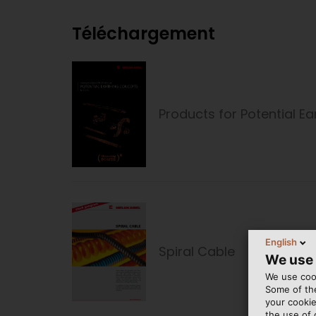
Téléchargement
Products for Potential E
English
Spiral Cable
We use
We use cook
Some of the
your cookie
the use of