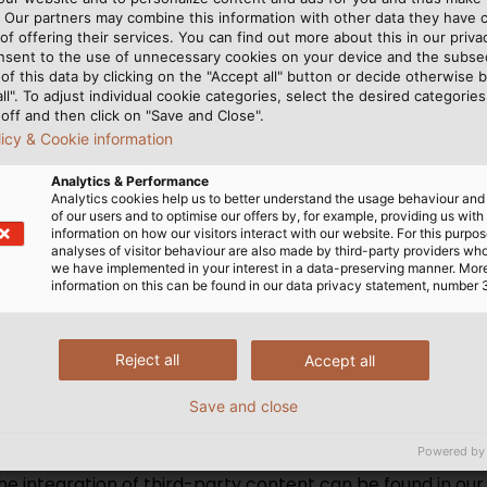
. Our partners may combine this information with other data they have c
of offering their services. You can find out more about this in our privac
nsent to the use of unnecessary cookies on your device and the subs
of this data by clicking on the "Accept all" button or decide otherwise b
-C
all". To adjust individual cookie categories, select the desired categories
off and then click on "Save and Close".
licy & Cookie information
Analytics & Performance
Analytics cookies help us to better understand the usage behaviour an
of our users and to optimise our offers by, for example, providing us with
information on how our visitors interact with our website. For this purpos
analyses of visitor behaviour are also made by third-party providers wh
we have implemented in your interest in a data-preserving manner. Mor
information on this can be found in our data privacy statement, number 
Reject all
Accept all
ent from YouTube. This may involve the transmission of pe
Save and close
mation to YouTube and, if applicable, the merging of such
Powered by
provided by a European subsidiary of a US-based provider
he integration of third-party content can be found in ou