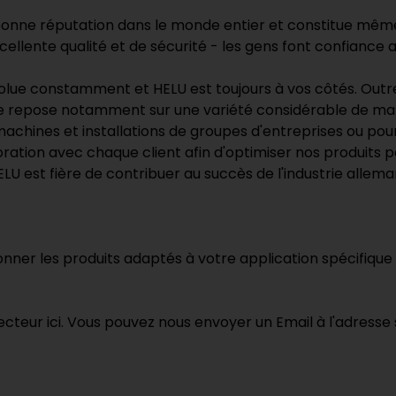
 bonne réputation dans le monde entier et constitue même 
ellente qualité et de sécurité - les gens font confiance 
évolue constamment et HELU est toujours à vos côtés. Outr
ue repose notamment sur une variété considérable de m
achines et installations de groupes d'entreprises ou pour
oration avec chaque client afin d'optimiser nos produits 
 HELU est fière de contribuer au succès de l'industrie alle
onner les produits adaptés à votre application spécifiq
cteur ici. Vous pouvez nous envoyer un Email à l'adress