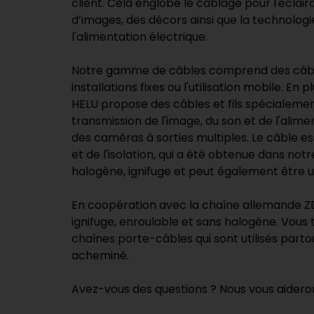
client. Cela englobe le câblage pour l'éclai
d’images, des décors ainsi que la technologie
l'alimentation électrique.
Notre gamme de câbles comprend des câbles p
installations fixes ou l'utilisation mobile.
HELU propose des câbles et fils spécialemen
transmission de l'image, du son et de l'alim
des caméras à sorties multiples. Le câble e
et de l'isolation, qui a été obtenue dans not
halogène, ignifuge et peut également être util
En coopération avec la chaîne allemande ZD
ignifuge, enroulable et sans halogène. Vou
chaînes porte-câbles qui sont utilisés parto
acheminé.
Avez-vous des questions ? Nous vous aideron