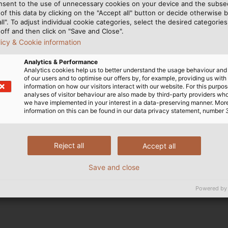
nsent to the use of unnecessary cookies on your device and the subs
of this data by clicking on the "Accept all" button or decide otherwise b
all". To adjust individual cookie categories, select the desired categories
off and then click on "Save and Close".
licy & Cookie information
Analytics & Performance
Analytics cookies help us to better understand the usage behaviour an
of our users and to optimise our offers by, for example, providing us with
information on how our visitors interact with our website. For this purpos
analyses of visitor behaviour are also made by third-party providers wh
we have implemented in your interest in a data-preserving manner. Mor
information on this can be found in our data privacy statement, number 
ology
Reject all
Accept all
Save and close
Powered by