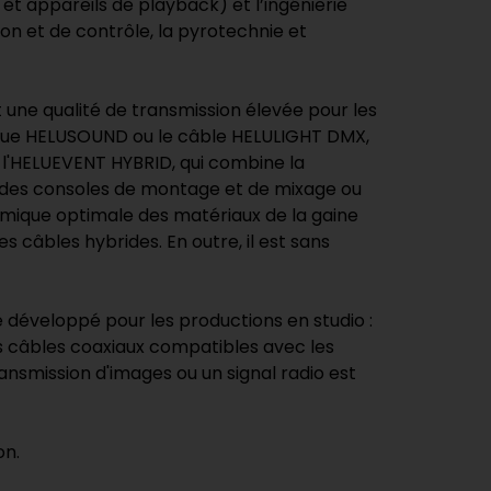
 et appareils de playback) et l’ingénierie
ion et de contrôle, la pyrotechnie et
 une qualité de transmission élevée pour les
mérique HELUSOUND ou le câble HELULIGHT DMX,
, l'HELUEVENT HYBRID, qui combine la
ler des consoles de montage et de mixage ou
himique optimale des matériaux de la gaine
s câbles hybrides. En outre, il est sans
développé pour les productions en studio :
s câbles coaxiaux compatibles avec les
ansmission d'images ou un signal radio est
on.