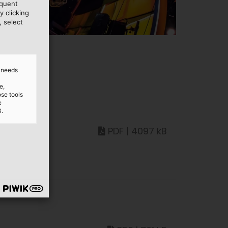
equent
y clicking
, select
d needs
e,
ose tools
e
3.
PDF | 4097 kB