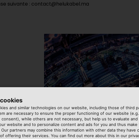
sse suivante : contact@helukabel.ma
ES MÉDIAS
 cookies
ies and similar technologies on our website, including those of third pa
m are necessary to ensure the proper functioning of our website (e.g.
 consent), while others are not necessary, but help us to evaluate and
 our website and to personalize content and ads for you and thus mak
. Our partners may combine this information with other data they have c
of offering their services. You can find out more about this in our privac