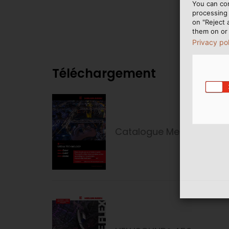
You can co
processing 
on "Reject 
them on or 
Privacy po
Téléchargement
Catalogue Media Techn