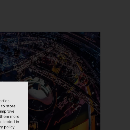
rties.
 to store
 improve
e them more
ollected in
y policy.