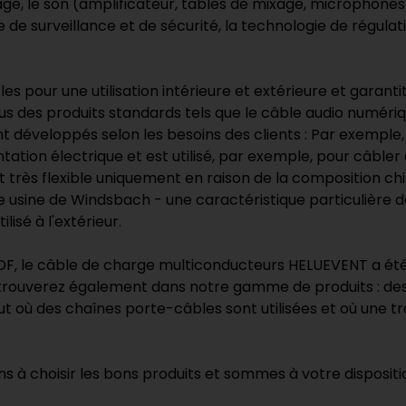
rage, le son (amplificateur, tables de mixage, microphones
 de surveillance et de sécurité, la technologie de régulat
our une utilisation intérieure et extérieure et garantit
 En plus des produits standards tels que le câble audio nu
t développés selon les besoins des clients : Par exemple
entation électrique et est utilisé, par exemple, pour câb
st très flexible uniquement en raison de la composition c
re usine de Windsbach - une caractéristique particulière de
isé à l'extérieur.
F, le câble de charge multiconducteurs HELUEVENT a été 
s trouverez également dans notre gamme de produits : de
ut où des chaînes porte-câbles sont utilisées et où une tr
s à choisir les bons produits et sommes à votre dispositi