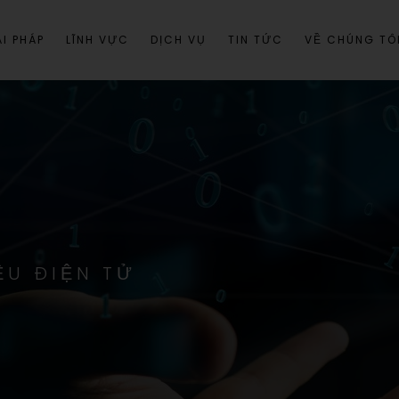
I PHÁP
LĨNH VỰC
DỊCH VỤ
TIN TỨC
VỀ CHÚNG TÔ
ỆU ĐIỆN TỬ