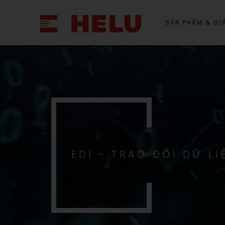
SẢN PHẨM & GIẢ
EDI - TRAO ĐỔI DỮ LI