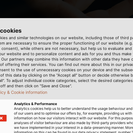
 cookies
ies and similar technologies on our website, including those of third pa
m are necessary to ensure the proper functioning of our website (e.g.
 consent), while others are not necessary, but help us to evaluate and
 our website and to personalize content and ads for you and thus mak
a cho việc trao đổi dữ liệu hiệu quả
. Our partners may combine this information with other data they have c
of offering their services. You can find out more about this in our privac
nsent to the use of unnecessary cookies on your device and the subs
of this data by clicking on the "Accept all" button or decide otherwise b
 nói đến thời gian giao hàng, yếu tố thời gian có tác động
all". To adjust individual cookie categories, select the desired categories
n nữa, HELU tự động ghi nhận đơn đặt hàng trực tuyến c
off and then click on "Save and Close".
lực Doanh nghiệp). Bằng cách kết nối hệ thống quản lý h
licy & Cookie information
đáng kể.
Analytics & Performance
Analytics cookies help us to better understand the usage behaviour an
of our users and to optimise our offers by, for example, providing us with
information on how our visitors interact with our website. For this purpos
analyses of visitor behaviour are also made by third-party providers wh
we have implemented in your interest in a data-preserving manner. Mor
information on this can be found in our data privacy statement, number 