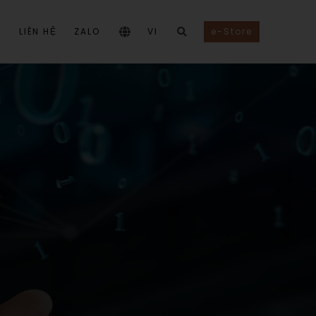
I
LIÊN HỆ
ZALO
VI
e-Store