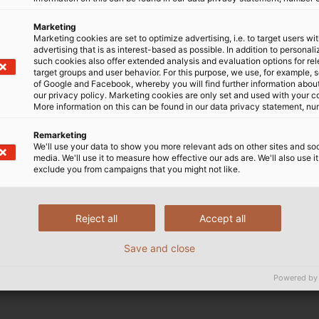
hệ thống SAP, chúng tôi cung cấp một giải pháp khác, đơn
Marketing
 hệ thống của khách hàng có thể được kết nối với hệ thống 
Marketing cookies are set to optimize advertising, i.e. to target users wi
advertising that is as interest-based as possible. In addition to personal
eo một tiêu chuẩn gọi là "tiêu chuẩn". Các tiêu chuẩn này,
such cookies also offer extended analysis and evaluation options for re
p với ngành, được liên tục phát triển.
target groups and user behavior. For this purpose, we use, for example, 
of Google and Facebook, whereby you will find further information about 
our privacy policy. Marketing cookies are only set and used with your c
More information on this can be found in our data privacy statement, nu
 kiệm thời gian đáng kể, xử lý nhanh chóng và giảm thiểu tỷ 
Remarketing
a.
We'll use your data to show you more relevant ads on other sites and soc
media. We'll use it to measure how effective our ads are. We'll also use it
exclude you from campaigns that you might not like.
Reject all
Accept all
thể tìm ra giải pháp để triển khai quy trình đặt hàng nha
ch hàng, vui lòng liên hệ
edi-customer@helukabel.de
.
Save and close
edi-supplier@helukabel.de
Powered by