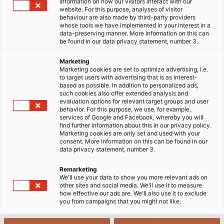
information on how our visitors interact with our
website. For this purpose, analyses of visitor
Trang chủ
Sản phẩm & Giải pháp
Dây cáp điện
behaviour are also made by third-party providers
Cáp điện Motor, Servo, Feedback
whose tools we have implemented in your interest in a
data-preserving manner. More information on this can
be found in our data privacy statement, number 3.
Marketing
Tại sao nên lựa chọn các sản
Marketing cookies are set to optimize advertising, i.e.
to target users with advertising that is as interest-
phẩm cáp servo, motor, feedback
based as possible. In addition to personalized ads,
của HELU?
such cookies also offer extended analysis and
evaluation options for relevant target groups and user
behavior. For this purpose, we use, for example,
services of Google and Facebook, whereby you will
find further information about this in our privacy policy.
Hiện nay, trong nền công nghiệp sản xuất tự động hóa
Marketing cookies are only set and used with your
hay các thiết bị máy móc điện tử,
cáp điện Motor,
consent. More information on this can be found in our
data privacy statement, number 3.
Servo và cáp tín hiệu
là thành phần không thể thiếu.
Sản phẩm đóng vai trò quan trọng trong quá trình
Remarketing
truyền phát tín hiệu, tạo sự liền mạch giữa từng bộ
We'll use your data to show you more relevant ads on
other sites and social media. We'll use it to measure
phận trong dây chuyền và giúp máy móc hoạt động
how effective our ads are. We'll also use it to exclude
ổn định, liên tục.
you from campaigns that you might not like.