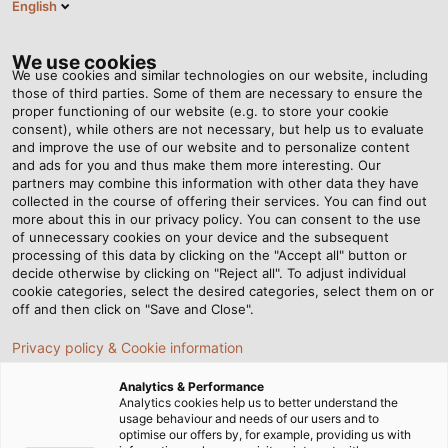
English
VI
Tog
nav
We use cookies
We use cookies and similar technologies on our website, including
those of third parties. Some of them are necessary to ensure the
proper functioning of our website (e.g. to store your cookie
consent), while others are not necessary, but help us to evaluate
and improve the use of our website and to personalize content
and ads for you and thus make them more interesting. Our
partners may combine this information with other data they have
collected in the course of offering their services. You can find out
CÁP
more about this in our privacy policy. You can consent to the use
of unnecessary cookies on your device and the subsequent
MOTOR,
processing of this data by clicking on the "Accept all" button or
SERVO,
decide otherwise by clicking on "Reject all". To adjust individual
cookie categories, select the desired categories, select them on or
FEEDBACK,
off and then click on "Save and Close".
ENCODER
Privacy policy & Cookie information
Analytics & Performance
Analytics cookies help us to better understand the
usage behaviour and needs of our users and to
optimise our offers by, for example, providing us with