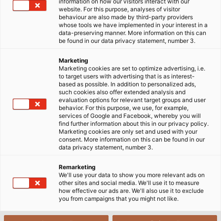
information on how our visitors interact with our
website. For this purpose, analyses of visitor
behaviour are also made by third-party providers
Dây cáp HELUCHAIN chất lượng
whose tools we have implemented in your interest in a
data-preserving manner. More information on this can
và bền bỉ cho mọi ứng dụng
be found in our data privacy statement, number 3.
Marketing
Marketing cookies are set to optimize advertising, i.e.
Xích dẫn cáp
đã trở thành một phần không thể thiếu
to target users with advertising that is as interest-
based as possible. In addition to personalized ads,
trong ngành kỹ thuật cơ khí và nhà máy. Tuy nhiên,
such cookies also offer extended analysis and
không phải tất cả các loại dây cáp đều có khả năng
evaluation options for relevant target groups and user
behavior. For this purpose, we use, for example,
chống chịu tốt và hoạt động ổn định trong môi
services of Google and Facebook, whereby you will
trường công nghiệp khắt khe này.
find further information about this in our privacy policy.
Marketing cookies are only set and used with your
consent. More information on this can be found in our
Các loại dây cáp sử dụng cho xích dẫn cáp
không chỉ
data privacy statement, number 3.
đơn thuần truyền điện hoặc tín hiệu – mà còn phải
Remarketing
chịu được tải trọng lớn và vận hành ổn định trong
We'll use your data to show you more relevant ads on
thời gian dài. Đây là những sản phẩm phức tạp với
other sites and social media. We'll use it to measure
how effective our ads are. We'll also use it to exclude
hiệu suất vượt trội. Độ tin cậy của chúng đến từ sự
you from campaigns that you might not like.
phối hợp hoàn hảo giữa các thành phần riêng lẻ từ
dây đồng đến vật liệu vỏ bọc. Dòng sản phẩm dây cáp