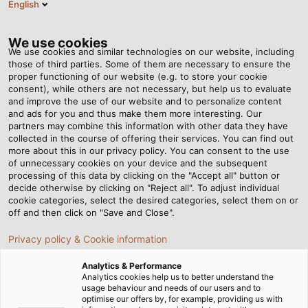
English
VI
Tog
nav
We use cookies
We use cookies and similar technologies on our website, including
those of third parties. Some of them are necessary to ensure the
proper functioning of our website (e.g. to store your cookie
consent), while others are not necessary, but help us to evaluate
and improve the use of our website and to personalize content
and ads for you and thus make them more interesting. Our
partners may combine this information with other data they have
collected in the course of offering their services. You can find out
DÂY CÁP
more about this in our privacy policy. You can consent to the use
of unnecessary cookies on your device and the subsequent
HELUCHAIN®
processing of this data by clicking on the "Accept all" button or
decide otherwise by clicking on "Reject all". To adjust individual
cookie categories, select the desired categories, select them on or
off and then click on "Save and Close".
Privacy policy & Cookie information
Analytics & Performance
Trang chủ
Sản phẩm & Giải pháp
Xích dẫn cáp
Analytics cookies help us to better understand the
Dây Cáp Cho Xích Dẫn Cáp
usage behaviour and needs of our users and to
optimise our offers by, for example, providing us with