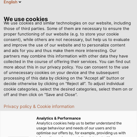
English
VI
Tog
nav
We use cookies
We use cookies and similar technologies on our website, including
those of third parties. Some of them are necessary to ensure the
proper functioning of our website (e.g. to store your cookie
Trang chủ
Tin tức
consent), while others are not necessary, but help us to evaluate
Tìm hiểu về dòng cáp TOPSERV® PUR dành cho xích dẫn cáp
and improve the use of our website and to personalize content
and ads for you and thus make them more interesting. Our
partners may combine this information with other data they have
collected in the course of offering their services. You can find out
Tìm hiểu về dòng cáp
more about this in our privacy policy. You can consent to the use
of unnecessary cookies on your device and the subsequent
processing of this data by clicking on the "Accept all" button or
TOPSERV® PUR dành cho
decide otherwise by clicking on "Reject all". To adjust individual
cookie categories, select the desired categories, select them on or
xích dẫn cáp
off and then click on "Save and Close".
Privacy policy & Cookie information
Với tính chất chuyển động liên tục của xích dẫn cáp, các
Analytics & Performance
loại dây cáp tương thích cần sở hữu những đặc điểm gì?
Analytics cookies help us to better understand the
usage behaviour and needs of our users and to
optimise our offers by, for example, providing us with
13/06/2024
HELUKABEL VIETNAM