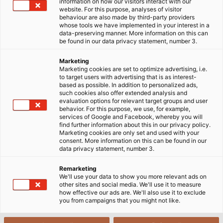
information on how our visitors interact with our
website. For this purpose, analyses of visitor
behaviour are also made by third-party providers
whose tools we have implemented in your interest in a
data-preserving manner. More information on this can
1. Dây cáp dành cho xích dẫn
be found in our data privacy statement, number 3.
cáp là gì?
Marketing
Marketing cookies are set to optimize advertising, i.e.
to target users with advertising that is as interest-
based as possible. In addition to personalized ads,
such cookies also offer extended analysis and
evaluation options for relevant target groups and user
behavior. For this purpose, we use, for example,
services of Google and Facebook, whereby you will
find further information about this in our privacy policy.
Marketing cookies are only set and used with your
consent. More information on this can be found in our
data privacy statement, number 3.
Remarketing
We'll use your data to show you more relevant ads on
other sites and social media. We'll use it to measure
how effective our ads are. We'll also use it to exclude
you from campaigns that you might not like.
Trong các ứng dụng công nghiệp và kỹ thuật hiện