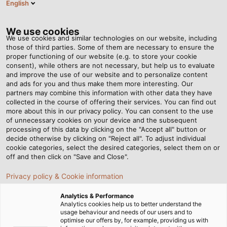
English
VI
Tog
nav
We use cookies
We use cookies and similar technologies on our website, including
those of third parties. Some of them are necessary to ensure the
proper functioning of our website (e.g. to store your cookie
consent), while others are not necessary, but help us to evaluate
and improve the use of our website and to personalize content
and ads for you and thus make them more interesting. Our
partners may combine this information with other data they have
collected in the course of offering their services. You can find out
PHỤ KIỆN
more about this in our privacy policy. You can consent to the use
of unnecessary cookies on your device and the subsequent
CÁP
processing of this data by clicking on the "Accept all" button or
decide otherwise by clicking on "Reject all". To adjust individual
cookie categories, select the desired categories, select them on or
off and then click on "Save and Close".
Privacy policy & Cookie information
Analytics & Performance
Trang chủ
Sản phẩm & Giải pháp
Phụ kiện cáp
Analytics cookies help us to better understand the
usage behaviour and needs of our users and to
optimise our offers by, for example, providing us with