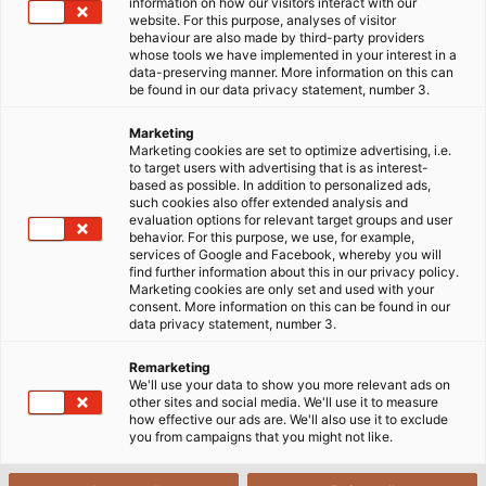
information on how our visitors interact with our
website. For this purpose, analyses of visitor
Trong các ngành công nghiệp, bên cạnh tầm quan
behaviour are also made by third-party providers
trọng của các sản phẩm dây cáp điện, phụ kiện cáp
whose tools we have implemented in your interest in a
data-preserving manner. More information on this can
cũng được đánh giá là sản phẩm đóng vai trò thiết
be found in our data privacy statement, number 3.
yếu để góp phần đảm bảo tính ổn định của quá trình
truyền tải tín hiệu. Hơn nữa, việc sử dụng các phụ kiện
Marketing
Marketing cookies are set to optimize advertising, i.e.
cáp điện tương ứng với dây cáp điện sẽ góp phần
to target users with advertising that is as interest-
bảo vệ chất lượng của dây, hạn chế các vấn đề phát
based as possible. In addition to personalized ads,
such cookies also offer extended analysis and
sinh như chập mạch hoặc tín hiệu chập chờn.
evaluation options for relevant target groups and user
behavior. For this purpose, we use, for example,
services of Google and Facebook, whereby you will
Tại HELU, chúng tôi cung cấp đa dạng các phụ kiện
find further information about this in our privacy policy.
cáp nhằm hỗ trợ khách hàng có được các giải pháp
Marketing cookies are only set and used with your
consent. More information on this can be found in our
hoàn chỉnh cho hệ thống điện của dự án. Với danh
data privacy statement, number 3.
mục hơn
33.000
sản phẩm dây cáp điện điều khiển và
phụ kiện cáp, chúng tôi có đa dạng sự lựa chọn cho
Remarketing
We'll use your data to show you more relevant ads on
khách hàng theo từng yêu cầu cụ thể ở các lĩnh vực
other sites and social media. We'll use it to measure
khác nhau.
how effective our ads are. We'll also use it to exclude
you from campaigns that you might not like.
Với dây chuyền sản xuất hiện đại và đội ngũ kỹ sư dày