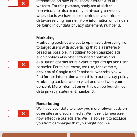
Trang chủ
Lĩnh Vực
Các Ngành Công Nghiệp Đặc Thù
information on how our visitors interact with our
website. For this purpose, analyses of visitor
Công Nghệ Truyền Động
behaviour are also made by third-party providers
whose tools we have implemented in your interest in a
data-preserving manner. More information on this can
be found in our data privacy statement, number 3.
Dây cáp điện cho công nghệ
Marketing
truyền động
Marketing cookies are set to optimize advertising, i.e.
to target users with advertising that is as interest-
based as possible. In addition to personalized ads,
such cookies also offer extended analysis and
evaluation options for relevant target groups and user
behavior. For this purpose, we use, for example,
Lợi ích của công nghệ truyền động
services of Google and Facebook, whereby you will
find further information about this in our privacy policy.
Ngày nay, thật khó để tưởng tượng được sản xuất
Marketing cookies are only set and used with your
consent. More information on this can be found in our
công nghiệp mà không có
Công Nghệ Truyền Động
:
data privacy statement, number 3.
không có công nghệ truyền động, băng chuyền sẽ
không chạy được, không có robot nào di chuyển
Remarketing
We'll use your data to show you more relevant ads on
được cánh tay và không có máy công cụ nào sản
other sites and social media. We'll use it to measure
xuất được các bộ phận. Công nghệ truyền động đảm
how effective our ads are. We'll also use it to exclude
you from campaigns that you might not like.
bảo chuyển động bằng cách truyền lực và cung cấp
năng lượng và thông tin cần thiết cho máy móc. Cả