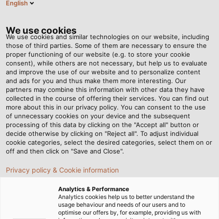
English
VI
Tog
nav
We use cookies
We use cookies and similar technologies on our website, including
those of third parties. Some of them are necessary to ensure the
proper functioning of our website (e.g. to store your cookie
consent), while others are not necessary, but help us to evaluate
and improve the use of our website and to personalize content
and ads for you and thus make them more interesting. Our
partners may combine this information with other data they have
collected in the course of offering their services. You can find out
CÔNG
more about this in our privacy policy. You can consent to the use
of unnecessary cookies on your device and the subsequent
NGHỆ
processing of this data by clicking on the "Accept all" button or
TRUYỀN
decide otherwise by clicking on "Reject all". To adjust individual
cookie categories, select the desired categories, select them on or
ĐỘNG
off and then click on "Save and Close".
Privacy policy & Cookie information
Analytics & Performance
Analytics cookies help us to better understand the
usage behaviour and needs of our users and to
optimise our offers by, for example, providing us with