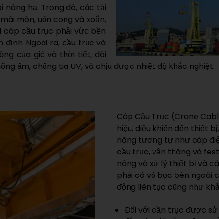
bị nâng hạ. Trong đó, các tải
 mài mòn, uốn cong và xoắn,
i cáp cầu trục phải vừa bền
định. Ngoài ra, cầu trục và
g của gió và thời tiết, đòi
ống ẩm, chống tia UV, và chịu được nhiệt độ khắc nghiệt.
Cáp Cầu Trục (Crane Cabl
hiệu, điều khiển đến thiết
năng tương tự như cáp điệ
cầu trục, vận thăng và fe
nâng và xử lý thiết bị và 
phải có vỏ bọc bên ngoài 
động liên tục cũng như khả
Đối với cần trục được sử