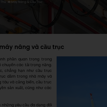
 Thù
Máy Nâng & Cầu Trục
 máy nâng và cầu trục
hành phần quan trọng trong
i chuyển các tải trọng nặng.
c, chẳng hạn như cầu trục
 trục dầm trong nhà máy và
 tàu và cảng biển, cầu trục
yền sản xuất, cũng như các
 những yêu cầu đa dạng đối