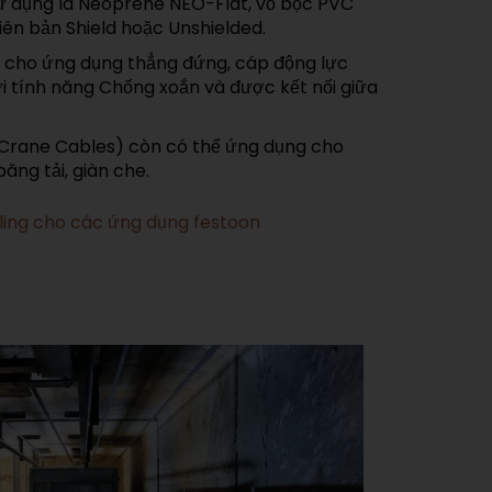
ử dụng là Neoprene NEO-Flat, vỏ bọc PVC
ên bản Shield hoặc Unshielded.
ng cho ứng dụng thẳng đứng, cáp động lực
i tính năng Chống xoắn và được kết nối giữa
(Crane Cables) còn có thể ứng dụng cho
ăng tải, giàn che.
ling cho các ứng dụng festoon