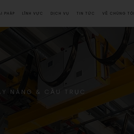
I PHÁP
LĨNH VỰC
DỊCH VỤ
TIN TỨC
VỀ CHÚNG TÔ
ÁY NÂNG & CẦU TRỤC