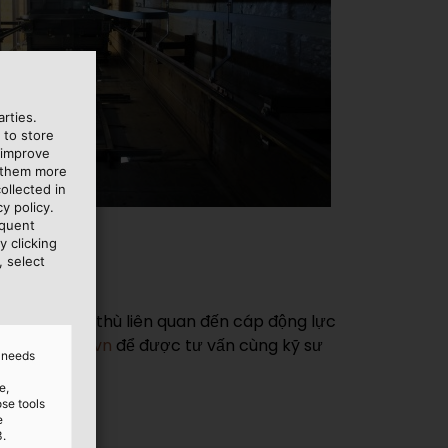
rties.
 to store
 improve
e them more
ollected in
y policy.
áy
equent
y clicking
, select
ng dụng đặc thù liên quan đến cáp động lực
ukabel.com.vn
để được tư vấn cùng kỹ sư
d needs
e,
ose tools
e
3.