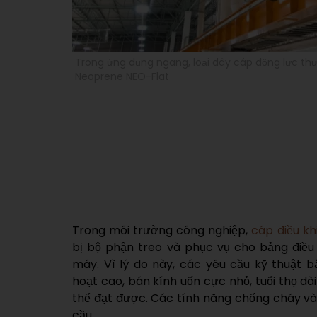
Trong ứng dụng ngang, loại dây cáp động lực th
Neoprene NEO-Flat
Trong môi trường công nghiệp,
cáp điều k
bị bộ phận treo và phục vụ cho bảng điều
máy. Vì lý do này, các yêu cầu kỹ thuật b
hoạt cao, bán kính uốn cực nhỏ, tuổi thọ dài
thể đạt được. Các tính năng chống cháy và
cầu.