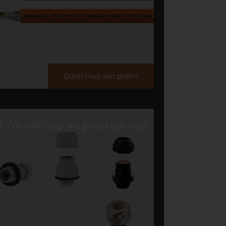
Danh mục sản phẩm
9. Ốc siết cáp và phụ kiện cáp