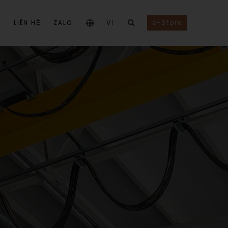
I
LIÊN HỆ
ZALO
VI
e-Store