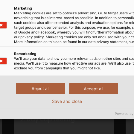
Marketing
Marketing cookies are set to optimize advertising, i.e. to target users wi
Nam để được hỗ trợ tư vấn và nhận b
advertising that is as interest-based as possible. In addition to personal
such cookies also offer extended analysis and evaluation options for re
target groups and user behavior. For this purpose, we use, for example, 
of Google and Facebook, whereby you will find further information about 
our privacy policy. Marketing cookies are only set and used with your c
More information on this can be found in our data privacy statement, nu
Liên hệ qua Zalo
Remarketing
We'll use your data to show you more relevant ads on other sites and soc
media. We'll use it to measure how effective our ads are. We'll also use it
exclude you from campaigns that you might not like.
Reject all
Accept all
ng tôi
Save and close
Powered by
2. Dây cáp reeling