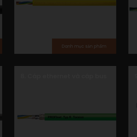
Danh mục sản phẩm
8. Cáp ethernet và cáp bus