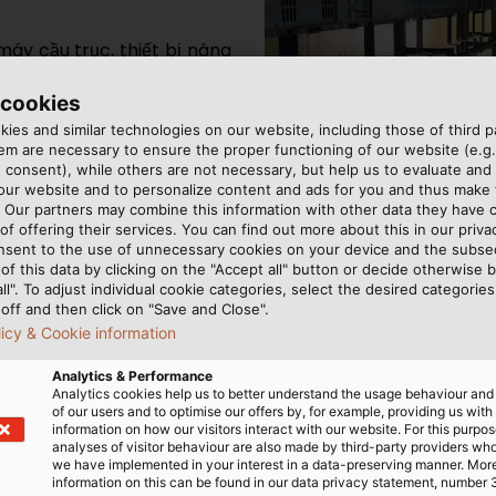
áy cầu trục, thiết bị nâng
 biệt cao để đảm bảo hoạt
 cookies
 chống rò rỉ dầu thủy lực.
ng trong lĩnh vực này cũng
ies and similar technologies on our website, including those of third pa
m are necessary to ensure the proper functioning of our website (e.g.
 chuyển động quay và cho
 consent), while others are not necessary, but help us to evaluate and
U
, chúng tôi cung cấp nhiều
 our website and to personalize content and ads for you and thus mak
Máy Nâng & Cẩu Trục
.
. Our partners may combine this information with other data they have c
of offering their services. You can find out more about this in our privac
Cáp động lực trong thang m
nsent to the use of unnecessary cookies on your device and the subs
of this data by clicking on the "Accept all" button or decide otherwise b
all". To adjust individual cookie categories, select the desired categories
off and then click on "Save and Close".
licy & Cookie information
xác định các giải pháp tối ưu và phù hợp nhất cho từng ứ
Analytics & Performance
4 28 77755578
hoặc gửi email cho chúng tôi đến
info@hel
Analytics cookies help us to better understand the usage behaviour an
of our users and to optimise our offers by, for example, providing us with
information on how our visitors interact with our website. For this purpos
analyses of visitor behaviour are also made by third-party providers wh
we have implemented in your interest in a data-preserving manner. Mor
information on this can be found in our data privacy statement, number 