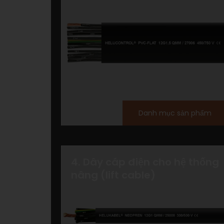
Danh mục sản phẩm
4. Dây cáp điện cho hệ thống
nâng (lift cable)