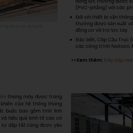
động lực thường được s
(PVC-phẳng) với các phi
Đối với thiết bị vận thă
thường được sản xuất vớ
ường được sử dụng là
động cơ và trợ lực tay.
Đặc biệt, Cáp Cầu Trục 
các công trình festoon, b
>>Xem thêm:
Dây cáp ree
hiển
thang máy được trang
 khiển của hệ thống thang
ắt buộc bao gồm tính linh
 và hiệu quả kinh tế cao có
 tự dập tắt cũng được yêu