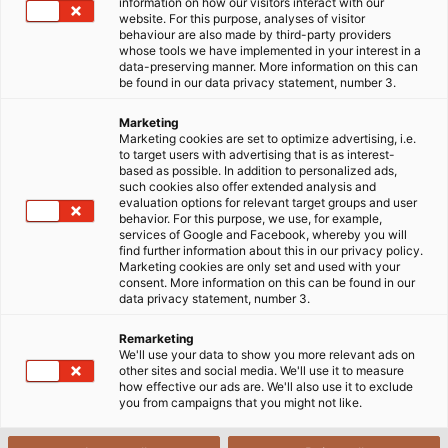
information on how our visitors interact with our
website. For this purpose, analyses of visitor
behaviour are also made by third-party providers
whose tools we have implemented in your interest in a
data-preserving manner. More information on this can
Trang chủ
Về chúng tôi
Trách Nhiệm Xã Hội Doanh Nghiệp
be found in our data privacy statement, number 3.
Chính Sách Chất Lượng, Môi Trường & Năng Lượng
Marketing
Marketing cookies are set to optimize advertising, i.e.
to target users with advertising that is as interest-
based as possible. In addition to personalized ads,
Chính Sách Chất Lượng, Môi
such cookies also offer extended analysis and
evaluation options for relevant target groups and user
Trường & Năng Lượng Tại HELU
behavior. For this purpose, we use, for example,
services of Google and Facebook, whereby you will
find further information about this in our privacy policy.
Marketing cookies are only set and used with your
HELU KABEL
GmbH là một doanh nghiệp độc lập phát
consent. More information on this can be found in our
data privacy statement, number 3.
triển, sản xuất và cung cấp các loại dây cáp điều
khiển, tín hiệu và phụ kiện cáp từ Cộng hòa Liên bang
Remarketing
Đức, được thành lập vào năm 1978.
We'll use your data to show you more relevant ads on
other sites and social media. We'll use it to measure
how effective our ads are. We'll also use it to exclude
Chúng tôi theo đuổi chiến lược tăng trưởng để đáp
you from campaigns that you might not like.
ứng kỳ vọng từ cả khách hàng, xã hội và các bên