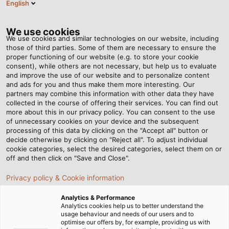
English
VI
Tog
nav
We use cookies
We use cookies and similar technologies on our website, including
those of third parties. Some of them are necessary to ensure the
proper functioning of our website (e.g. to store your cookie
consent), while others are not necessary, but help us to evaluate
and improve the use of our website and to personalize content
and ads for you and thus make them more interesting. Our
partners may combine this information with other data they have
collected in the course of offering their services. You can find out
CHÍNH
more about this in our privacy policy. You can consent to the use
of unnecessary cookies on your device and the subsequent
SÁCH CHẤT
processing of this data by clicking on the "Accept all" button or
LƯỢNG,
decide otherwise by clicking on "Reject all". To adjust individual
cookie categories, select the desired categories, select them on or
MÔI
off and then click on "Save and Close".
TRƯỜNG &
Privacy policy & Cookie information
NĂNG
LƯỢNG
Analytics & Performance
Analytics cookies help us to better understand the
usage behaviour and needs of our users and to
optimise our offers by, for example, providing us with