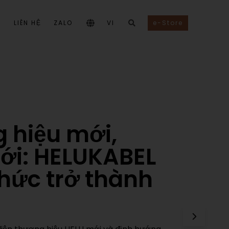
I
LIÊN HỆ
ZALO
VI
e-Store
 hiệu mới,
ới: HELUKABEL
thức trở thành