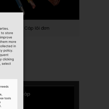
Cáp lõi đơn
rties.
 to store
 improve
e them more
ollected in
y policy.
equent
y clicking
, select
d needs
e,
ose tools
e
3.