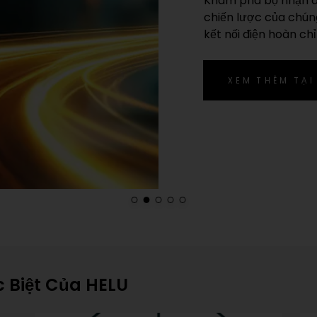
Khám phá bộ nhận d
chiến lược của chúng
kết nối điện hoàn ch
XEM THÊM TẠI
 Biệt Của HELU