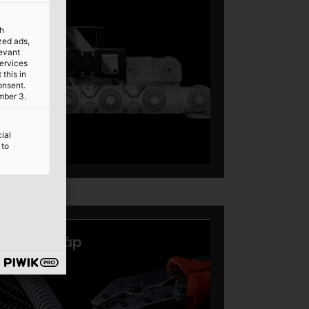
th
ized ads,
levant
services
this in
onsent.
mber 3.
ial
 to