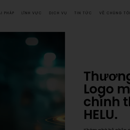
I PHÁP
LĨNH VỰC
DỊCH VỤ
TIN TỨC
VỀ CHÚNG TÔ
Thương
Logo m
chính 
HELU.