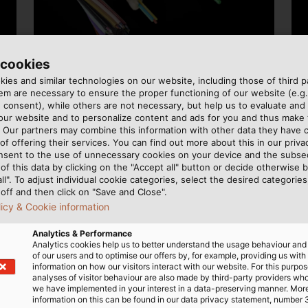
 cookies
Cáp quang
ies and similar technologies on our website, including those of third pa
m are necessary to ensure the proper functioning of our website (e.g.
 consent), while others are not necessary, but help us to evaluate and
 our website and to personalize content and ads for you and thus mak
. Our partners may combine this information with other data they have c
of offering their services. You can find out more about this in our privac
nsent to the use of unnecessary cookies on your device and the subs
of this data by clicking on the "Accept all" button or decide otherwise b
all". To adjust individual cookie categories, select the desired categories
off and then click on "Save and Close".
LU
licy & Cookie information
Analytics & Performance
Analytics cookies help us to better understand the usage behaviour an
of our users and to optimise our offers by, for example, providing us with
information on how our visitors interact with our website. For this purpos
analyses of visitor behaviour are also made by third-party providers wh
we have implemented in your interest in a data-preserving manner. Mor
information on this can be found in our data privacy statement, number 