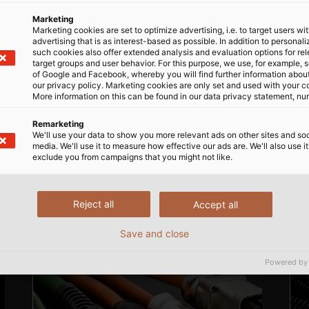
Marketing
Marketing cookies are set to optimize advertising, i.e. to target users wi
advertising that is as interest-based as possible. In addition to personal
such cookies also offer extended analysis and evaluation options for re
target groups and user behavior. For this purpose, we use, for example, 
of Google and Facebook, whereby you will find further information about 
our privacy policy. Marketing cookies are only set and used with your c
More information on this can be found in our data privacy statement, nu
Remarketing
We'll use your data to show you more relevant ads on other sites and soc
media. We'll use it to measure how effective our ads are. We'll also use it
exclude you from campaigns that you might not like.
Reject all
Accept all
Save and close
Powered by