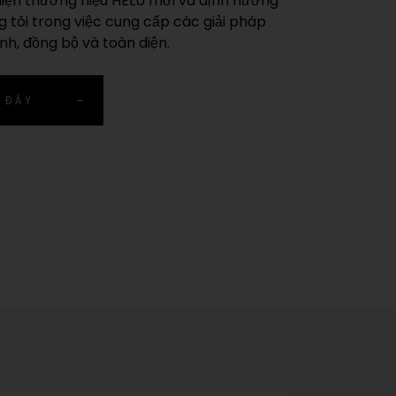
iện thương hiệu HELU mới và định hướng
 tôi trong việc cung cấp các giải pháp
ỉnh, đồng bộ và toàn diện.
 ĐÂY