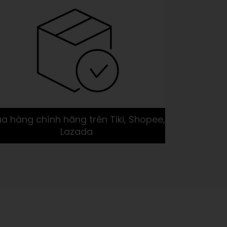
a hàng chính hãng trên Tiki, Shopee,
Phát triể
Lazada