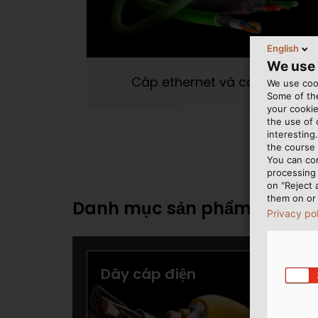
English
We use
Cáp ethernet và cáp BUS
We use cook
Some of the
your cookie
the use of
interesting
the course 
You can co
processing 
on "Reject 
them on or 
Danh mục sản phẩm của HE
Privacy po