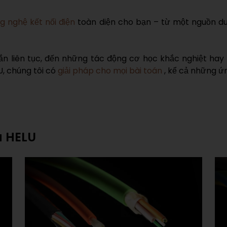
g nghệ kết nối điện
toàn diện cho bạn – từ một nguồn du
n liên tục, đến những tác động cơ học khắc nghiệt hay
U, chúng tôi có
giải pháp cho mọi bài toán
, kể cả những ứ
a HELU