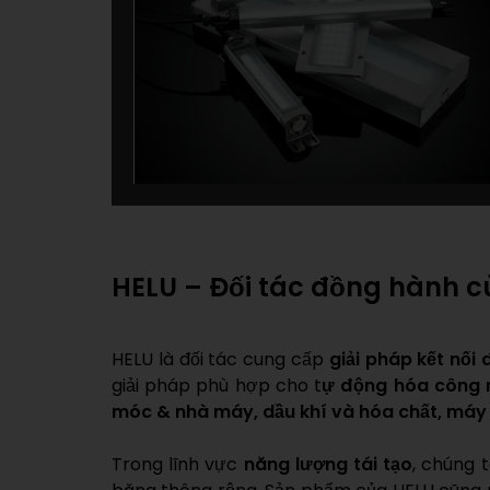
HELU – Đối tác đồng hành 
HELU là đối tác cung cấp
giải pháp kết nối 
giải pháp phù hợp cho t
ự động hóa công n
móc & nhà máy, dầu khí và hóa chất, máy 
Trong lĩnh vực
năng lượng tái tạo
, chúng 