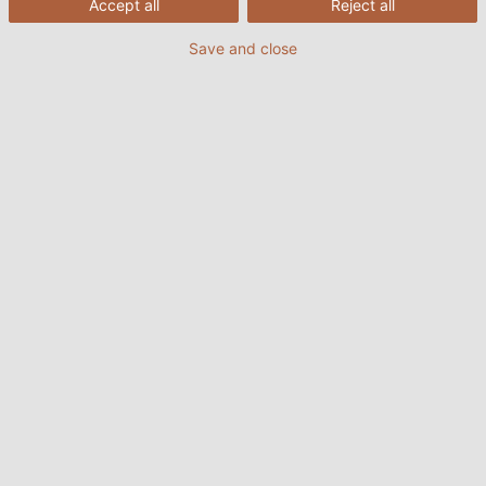
Accept all
Reject all
Save and close
25/06/2026
HELU VIETNAM
Nội dung bài viết: