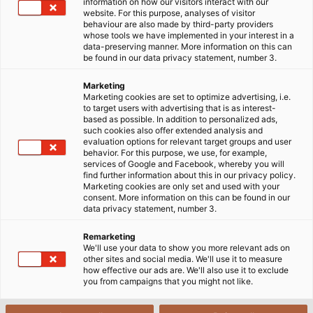
information on how our visitors interact with our
mà bỏ qua lớp bảo vệ bên ngoài, dẫn đến cáp bị mài
website. For this purpose, analyses of visitor
mòn, nứt vỏ, thậm chí chập điện trong quá trình sử dụng.
behaviour are also made by third-party providers
whose tools we have implemented in your interest in a
Bài viết này cung cấp hướng dẫn kỹ thuật thực tế để kỹ
data-preserving manner. More information on this can
sư và bộ phận kỹ thuật chọn đúng loại ống luồn dây điện
be found in our data privacy statement, number 3.
theo từng môi trường và ứng dụng công nghiệp cụ thể,
Marketing
dựa trên tiêu chuẩn quốc tế IEC 61386 và TCVN 7417.
Marketing cookies are set to optimize advertising, i.e.
to target users with advertising that is as interest-
based as possible. In addition to personalized ads,
such cookies also offer extended analysis and
evaluation options for relevant target groups and user
behavior. For this purpose, we use, for example,
services of Google and Facebook, whereby you will
find further information about this in our privacy policy.
Marketing cookies are only set and used with your
consent. More information on this can be found in our
data privacy statement, number 3.
Remarketing
We'll use your data to show you more relevant ads on
other sites and social media. We'll use it to measure
how effective our ads are. We'll also use it to exclude
you from campaigns that you might not like.