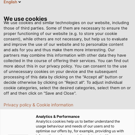
English
VI
Tog
nav
We use cookies
We use cookies and similar technologies on our website, including
those of third parties. Some of them are necessary to ensure the
proper functioning of our website (e.g. to store your cookie
Trang chủ
Tin tức
consent), while others are not necessary, but help us to evaluate
Ống luồn dây điện trong công nghiệp: Tiêu chuẩn & hướng dẫn lựa
and improve the use of our website and to personalize content
chọn
and ads for you and thus make them more interesting. Our
partners may combine this information with other data they have
collected in the course of offering their services. You can find out
more about this in our privacy policy. You can consent to the use
Ống luồn dây điện trong
of unnecessary cookies on your device and the subsequent
processing of this data by clicking on the "Accept all" button or
công nghiệp: Tiêu chuẩn &
decide otherwise by clicking on "Reject all". To adjust individual
cookie categories, select the desired categories, select them on or
off and then click on "Save and Close".
hướng dẫn lựa chọn
Privacy policy & Cookie information
Ống luồn dây điện — hay còn gọi là ống gen (conduit) — là
Analytics & Performance
Analytics cookies help us to better understand the
thành phần kỹ thuật hay bị bỏ qua khi thiết kế hệ thống
usage behaviour and needs of our users and to
điện. Nhiều đơn vị chỉ chú trọng vào chất lượng dây cáp
optimise our offers by, for example, providing us with