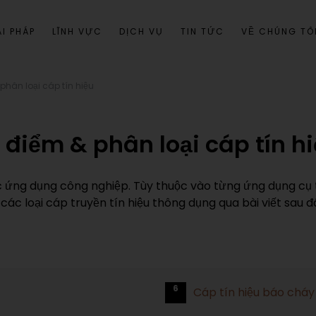
I PHÁP
LĨNH VỰC
DỊCH VỤ
TIN TỨC
VỀ CHÚNG TÔ
phân loại cáp tín hiệu
c điểm & phân loại cáp tín h
 ứng dụng công nghiệp. Tùy thuộc vào từng ứng dụng cụ th
 các loại cáp truyền tín hiệu thông dụng qua bài viết sau 
6
Cáp tín hiệu báo chá