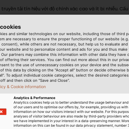
ể truyền tải tín hiệu với độ chính xác cao và ít bị nhiễu. C
guyên chất hoặc hợp kim nhôm
 cookies
iúp ngăn chặn sự rò rỉ dòng điện
ies and similar technologies on our website, including those of third pa
m are necessary to ensure the proper functioning of our website (e.g.
 băng nhôm, nhằm giảm thiểu tác động của nhiễu điện từ 
 consent), while others are not necessary, but help us to evaluate and
 bảo vệ cáp khỏi các tác động cơ học và môi trường, đả
 our website and to personalize content and ads for you and thus mak
. Our partners may combine this information with other data they have c
of offering their services. You can find out more about this in our privac
nsent to the use of unnecessary cookies on your device and the subs
ng tốt nhu cầu truyền dẫn trong các hệ thống công nghiệp 
of this data by clicking on the "Accept all" button or decide otherwise b
all". To adjust individual cookie categories, select the desired categories
off and then click on "Save and Close".
iệu
licy & Cookie information
ưu điểm vượt trội, đáp ứng tốt các yêu cầu khắt khe trong qu
Analytics & Performance
Analytics cookies help us to better understand the usage behaviour an
of our users and to optimise our offers by, for example, providing us with
ững đặc tính nổi bật, nhờ lớp chống nhiễu bằng nhôm hoặc
information on how our visitors interact with our website. For this purpos
analyses of visitor behaviour are also made by third-party providers wh
we have implemented in your interest in a data-preserving manner. Mor
 được đảm bảo nhờ lõi dẫn làm từ đồng nguyên chất, sản 
information on this can be found in our data privacy statement, number 