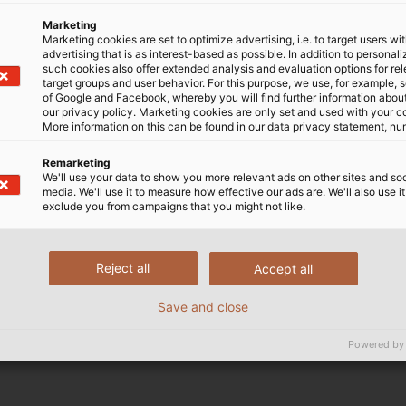
Marketing
ở khoảng cách xa, với cấu trúc bền chắc, hạn chế suy hao 
Marketing cookies are set to optimize advertising, i.e. to target users wi
advertising that is as interest-based as possible. In addition to personal
iệu rất cao, nhờ lớp vỏ ngoài được cải tiến với các thà
such cookies also offer extended analysis and evaluation options for re
target groups and user behavior. For this purpose, we use, for example, 
n tối ưu cho người dùng.
of Google and Facebook, whereby you will find further information about 
our privacy policy. Marketing cookies are only set and used with your c
More information on this can be found in our data privacy statement, nu
luôn là lựa chọn đáng tin cậy trong các hệ thống truyền th
Remarketing
We'll use your data to show you more relevant ads on other sites and soc
media. We'll use it to measure how effective our ads are. We'll also use it
exclude you from campaigns that you might not like.
Reject all
Accept all
truyền tín hiệu khác nhau. Các loại cáp tín hiệu thường 
Save and close
̃ng thường được phân loại dựa trên các tiêu chí như vật liệ
Powered by