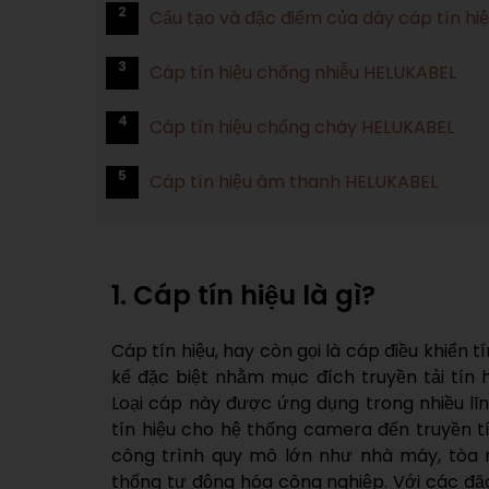
2
Cấu tạo và đặc điểm của dây cáp tín hi
3
Cáp tín hiệu chống nhiễu HELUKABEL
4
Cáp tín hiệu chống cháy HELUKABEL
5
Cáp tín hiệu âm thanh HELUKABEL
1. Cáp tín hiệu là gì?
Cáp tín hiệu, hay còn gọi là cáp điều khiển tí
kế đặc biệt nhằm mục đích truyền tải tín 
Loại cáp này được ứng dụng trong nhiều lĩ
tín hiệu cho hệ thống camera đến truyền t
công trình quy mô lớn như nhà máy, tòa 
thống tự động hóa công nghiệp. Với các đ