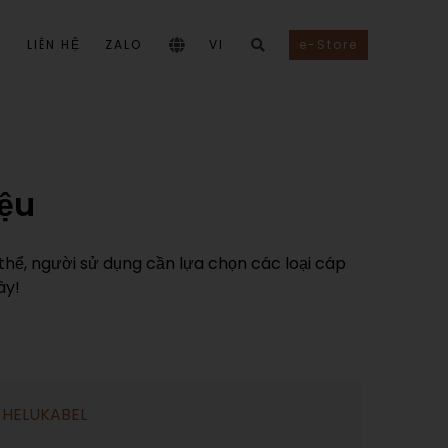
I
LIÊN HỆ
ZALO
VI
e-Store
iệu
ể, người sử dụng cần lựa chọn các loại cáp
đây!
y HELUKABEL