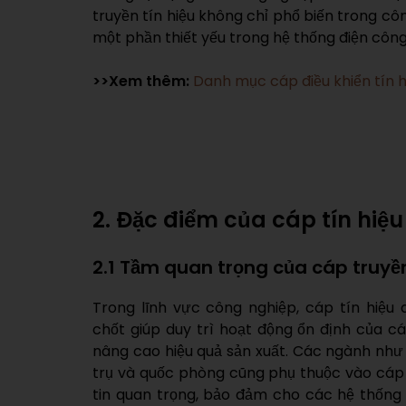
truyền tín hiệu không chỉ phổ biến trong c
một phần thiết yếu trong hệ thống điện công
>>Xem thêm:
Danh mục cáp điều khiển tín
2. Đặc điểm của cáp tín hiệu
2.1 Tầm quan trọng của cáp truyền 
Trong lĩnh vực công nghiệp, cáp tín hiệu 
chốt giúp duy trì hoạt động ổn định của c
nâng cao hiệu quả sản xuất. Các ngành như t
trụ và quốc phòng cũng phụ thuộc vào cáp t
tin quan trọng, bảo đảm cho các hệ thống