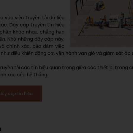
c vào việc truyền tải dữ liệu
c. Dây cáp truyền tín hiệu
phận khác nhau, chẳng hạn
iển. Nhờ những dây cáp này,
 và chính xác, bảo đảm việc
ụ như điều khiển động cơ, vận hành van gió và giám sát áp 
truyền tải các tín hiệu quan trọng giữa các thiết bị trong 
ính xác của hệ thống.
dây cáp tín hiệu
u