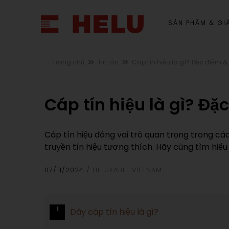
SẢN PHẨM & GIẢ
Trang chủ
Tin tức
Cáp tín hiệu là gì? Đặc điểm & 
Cáp tín hiệu là gì? Đặ
Cáp tín hiệu đóng vai trò quan trọng trong các
truyền tín hiệu tương thích. Hãy cùng tìm hiểu
07/11/2024
HELUKABEL VIETNAM
1
Dây cáp tín hiệu là gì?