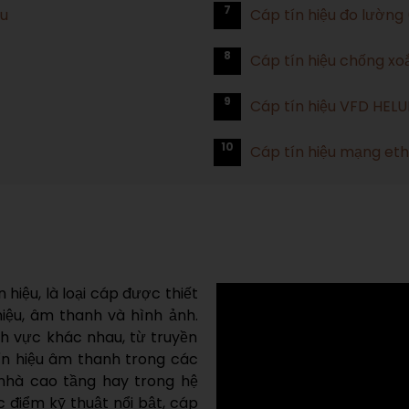
7
ệu
Cáp tín hiệu đo lường
8
Cáp tín hiệu chống x
9
Cáp tín hiệu VFD HEL
10
Cáp tín hiệu mạng et
n hiệu, là loại cáp được thiết
hiệu, âm thanh và hình ảnh.
nh vực khác nhau, từ truyền
ín hiệu âm thanh trong các
nhà cao tầng hay trong hệ
ặc điểm kỹ thuật nổi bật, cáp