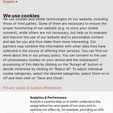
English
VI
Tog
nav
We use cookies
We use cookies and similar technologies on our website, including
those of third parties. Some of them are necessary to ensure the
proper functioning of our website (e.g. to store your cookie
Trang chủ
Tin tức
consent), while others are not necessary, but help us to evaluate
Một sợi cáp Instrument có thể có bao nhiêu lớp bọc chắn?
and improve the use of our website and to personalize content
and ads for you and thus make them more interesting. Our
partners may combine this information with other data they have
collected in the course of offering their services. You can find out
Một sợi cáp Instrument có
more about this in our privacy policy. You can consent to the use
of unnecessary cookies on your device and the subsequent
processing of this data by clicking on the "Accept all" button or
thể có bao nhiêu lớp bọc
decide otherwise by clicking on "Reject all". To adjust individual
cookie categories, select the desired categories, select them on or
chắn?
off and then click on "Save and Close".
Privacy policy & Cookie information
Cấu trúc của cáp Instrument được thiết kế với nhiều lớp
Analytics & Performance
bọc chắn khác nhau nhằm giảm nhiễu, bảo vệ lõi dẫn và
Analytics cookies help us to better understand the
usage behaviour and needs of our users and to
đảm bảo tín hiệu truyền đi ổn định.
optimise our offers by, for example, providing us with