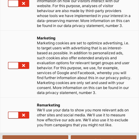
information on how our visitors interact with our
website. For this purpose, analyses of visitor
11/11/2025
HELUKABEL VIETNAM
behaviour are also made by third-party providers
whose tools we have implemented in your interest in a
data-preserving manner. More information on this can
be found in our data privacy statement, number 3.
1. Các lớp bọc chắn trong cáp
Marketing
Instrument
Marketing cookies are set to optimize advertising, i.e.
to target users with advertising that is as interest-
based as possible. In addition to personalized ads,
such cookies also offer extended analysis and
evaluation options for relevant target groups and user
Một sợi cáp Instrument có thể có cấu trúc từ một
behavior. For this purpose, we use, for example,
đến ba lớp bọc chắn với chức năng riêng, tùy vào yêu
services of Google and Facebook, whereby you will
find further information about this in our privacy policy.
cầu kỹ thuật và môi trường làm việc, cụ thể:
Marketing cookies are only set and used with your
consent. More information on this can be found in our
data privacy statement, number 3.
Remarketing
We'll use your data to show you more relevant ads on
other sites and social media. We'll use it to measure
1.1. Lớp chống nhiễu bọc toàn bộ lõi
how effective our ads are. We'll also use it to exclude
(Overall Screen)
you from campaigns that you might not like.