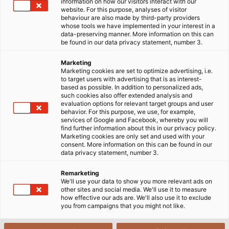
information on how our visitors interact with our
website. For this purpose, analyses of visitor
07/03/2014
HELUKABEL VIETNAM
behaviour are also made by third-party providers
whose tools we have implemented in your interest in a
data-preserving manner. More information on this can
be found in our data privacy statement, number 3.
Sử dụng nhiều vật liệu khác nhau như PVC, PE, PP và
Marketing
HFFR, các hệ thống đùn lớp vỏ bên ngoài vào lõi hoạt
Marketing cookies are set to optimize advertising, i.e.
động theo cách tự động hóa cao. Tuy nhiên, hiệu suất
to target users with advertising that is as interest-
based as possible. In addition to personalized ads,
và năng suất của họ chỉ tốt khi có người vận hành
such cookies also offer extended analysis and
máy móc, người vận hành như Erich Kohlbauer. Anh
evaluation options for relevant target groups and user
behavior. For this purpose, we use, for example,
ta kiểm tra lõi trước khi bắt đầu, chọn công cụ cho
services of Google and Facebook, whereby you will
công thức vỏ bọc nhất định và căn giữa các lõi để
find further information about this in our privacy policy.
Marketing cookies are only set and used with your
cáp chạy đồng tâm trên toàn bộ chiều dài. Nhìn
consent. More information on this can be found in our
chung, công việc của người vận hành là theo dõi quá
data privacy statement, number 3.
trình. Với nhiều hệ thống điều khiển khác nhau, anh ta
Remarketing
có thể phát hiện những biến động trong ứng dụng và
We'll use your data to show you more relevant ads on
phản ứng tương ứng. Tuy nhiên, điều đó hiếm khi cần
other sites and social media. We'll use it to measure
how effective our ads are. We'll also use it to exclude
thiết.
you from campaigns that you might not like.
>>Xem thêm:
Các sản phẩm dây cáp điện của