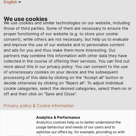
English
VI
Tog
nav
We use cookies
We use cookies and similar technologies on our website, including
those of third parties. Some of them are necessary to ensure the
proper functioning of our website (e.g. to store your cookie
Trang chủ
Tin tức
consent), while others are not necessary, but help us to evaluate
Đằng sau sự vận hành trơn tru của các thiết bị máy móc
and improve the use of our website and to personalize content
and ads for you and thus make them more interesting. Our
partners may combine this information with other data they have
collected in the course of offering their services. You can find out
Đằng sau sự vận hành trơn
more about this in our privacy policy. You can consent to the use
of unnecessary cookies on your device and the subsequent
processing of this data by clicking on the "Accept all" button or
tru của các thiết bị máy
decide otherwise by clicking on "Reject all". To adjust individual
cookie categories, select the desired categories, select them on or
móc
off and then click on "Save and Close".
Privacy policy & Cookie information
Erich Kohlbauer đã là người vận hành máy tại HELUKABEL
Analytics & Performance
trong 25 năm. Đây là người đóng vai trò quan trọng tới
Analytics cookies help us to better understand the
usage behaviour and needs of our users and to
các thiết bị máy móc của chúng tôi.
optimise our offers by, for example, providing us with