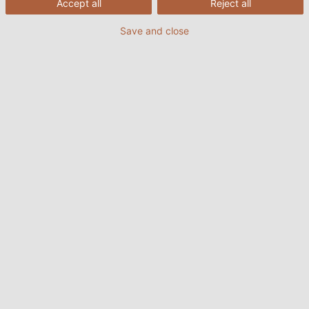
Accept all
Reject all
8
Danh mục cáp lõi đơn của HELUKABEL
Save and close
1. Tìm hiểu về dây điện 1 lõi
Dây điện 1 lõi