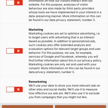
điện, vì mỗi loại đều có những ưu điểm riêng.
information on how our visitors interact with our
website. For this purpose, analyses of visitor
behaviour are also made by third-party providers
02/01/2025
HELUKABEL VIETNAM
whose tools we have implemented in your interest in a
data-preserving manner. More information on this can
be found in our data privacy statement, number 3.
1
Marketing
Ưu điểm của dây cáp lõi đơn
Marketing cookies are set to optimize advertising, i.e.
to target users with advertising that is as interest-
based as possible. In addition to personalized ads,
2
Nhược điểm của dây cáp lõi đơn
such cookies also offer extended analysis and
evaluation options for relevant target groups and user
behavior. For this purpose, we use, for example,
3
Ưu điểm của dây cáp đa lõi
services of Google and Facebook, whereby you will
find further information about this in our privacy policy.
Marketing cookies are only set and used with your
4
Nhược điểm của dây cáp đa lõi
consent. More information on this can be found in our
data privacy statement, number 3.
5
So sánh độ bền của cáp lõi đơn và đa lõi
Remarketing
We'll use your data to show you more relevant ads on
other sites and social media. We'll use it to measure
6
So sánh quy trình sản xuất của cáp lõi đơn và đa lõi
how effective our ads are. We'll also use it to exclude
you from campaigns that you might not like.
So sánh khả năng tải dòng điện của cáp lõi đơn và
7
đa lõi