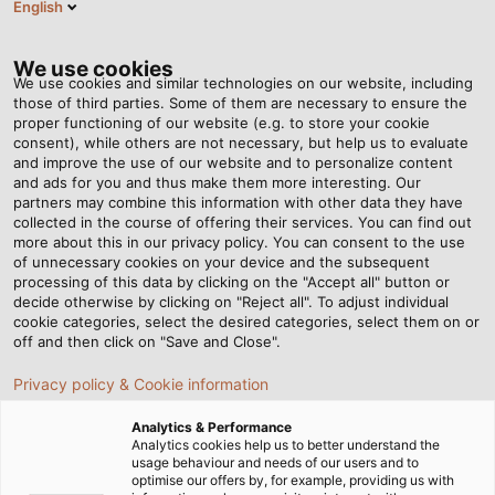
English
VI
Tog
nav
We use cookies
We use cookies and similar technologies on our website, including
those of third parties. Some of them are necessary to ensure the
proper functioning of our website (e.g. to store your cookie
Trang chủ
Tin tức
consent), while others are not necessary, but help us to evaluate
Dây điện 1 lõi là gì? So sánh dây điện 1 lõi và nhiều lõi
and improve the use of our website and to personalize content
and ads for you and thus make them more interesting. Our
partners may combine this information with other data they have
collected in the course of offering their services. You can find out
Dây điện 1 lõi là gì? So sánh
more about this in our privacy policy. You can consent to the use
of unnecessary cookies on your device and the subsequent
processing of this data by clicking on the "Accept all" button or
dây điện 1 lõi và nhiều lõi
decide otherwise by clicking on "Reject all". To adjust individual
cookie categories, select the desired categories, select them on or
off and then click on "Save and Close".
Dây đồng 1 lõi có cấu tạo từ một lõi đồng duy nhất, trong
Privacy policy & Cookie information
khi dây đa lõi được tạo thành từ nhiều sợi nhỏ được xoắn
lại với nhau để dễ dàng uốn cong và phù hợp với các cấu
Analytics & Performance
trúc phức tạp. Việc lựa chọn giữa dây điện lõi 1 sợi và dây
Analytics cookies help us to better understand the
usage behaviour and needs of our users and to
đồng đa lõi phụ thuộc vào yêu cầu cụ thể của từng dự án
optimise our offers by, for example, providing us with