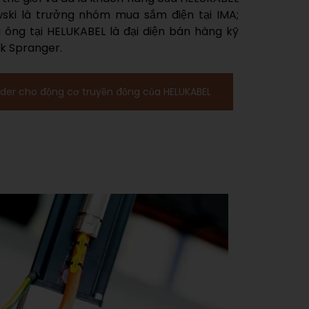
rk Spranger.
der cho động cơ truyền động của HELUKABEL