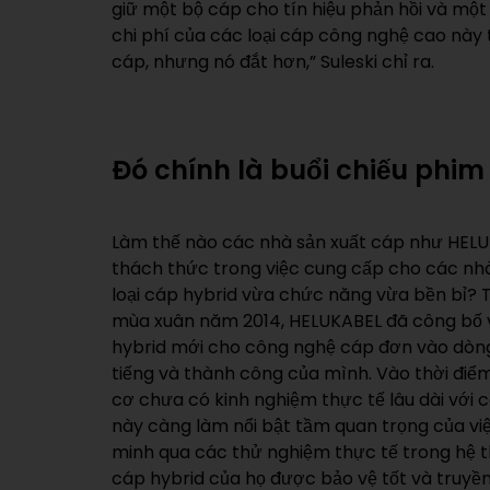
giữ một bộ cáp cho tín hiệu phản hồi và mộ
chi phí của các loại cáp công nghệ cao này 
cáp, nhưng nó đắt hơn,” Suleski chỉ ra.
Đó chính là buổi chiếu phim
Làm thế nào các nhà sản xuất cáp như HEL
không phù hợp có thể không được phát hiện c
thách thức trong việc cung cấp cho các n
động trong vài tháng. Các biện pháp nào có
loại cáp hybrid vừa chức năng vừa bền bỉ? 
bảo lớp chắn vĩnh viễn và đáng tin cậy tro
mùa xuân năm 2014, HELUKABEL đã công bố v
vậy? Tải trọng kéo cơ học trên bán kính ngoà
hybrid mới cho công nghệ cáp đơn vào dòn
đồng trần hoặc mạ thiếc, điều này theo thời 
tiếng và thành công của mình. Vào thời điể
quả của lớp chắn. Để tránh điều này, góc 
cơ chưa có kinh nghiệm thực tế lâu dài với 
lớp chắn dệt trong cáp hybrid phải được tối 
này càng làm nổi bật tầm quan trọng của v
của ứng dụng, bán kính uốn cong yêu cầu, c
minh qua các thử nghiệm thực tế trong hệ 
độ và gia tốc. Đây là cách duy nhất để đảm
cáp hybrid của họ được bảo vệ tốt và truyền 
sau hàng triệu chu kỳ. Để đạt độ bền tối đa 