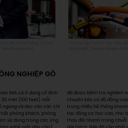
 mức độ căng thẳng cơ học
Trong cáp hybrid, các dây dẫ
 / IMA Klessmann)
HELUKABEL, Detlev Haake HZW
ÔNG NGHIỆP GỖ
oan IMA cả ở dạng cố định
hợp cho các ứng dụng dây
g 30 mét (100 feet) mỗi
g minh giá trị của mình
ỗ ngang và dọc vào các chi
g tôi mặc dù phải chịu các
i thất phòng khách, phòng
g hẹp và chu kỳ uốn cong
ược sử dụng trong các ứng
i mòn do bụi gỗ,” Sulewski
công nghệ một dây cáp)
hoan của mình sang công