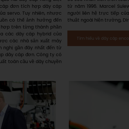
y cáp đơn tích hợp dây cáp
hóm mua sắm điện tại IMA;
ủa servo. Tuy nhiên, nhược
BEL là đại diện bán hàng kỹ
guồn có thể ảnh hưởng đến
thuật ngoài hiện trường, Di
h hợp trên từng thành phần
ủa các dây cáp hybrid của
Tìm hiểu về dây cáp enco
ược các nhà sản xuất máy
 nghị gần đây nhất đến từ
áp dây cáp đơn. Công ty có
xuất toàn cầu về dây chuyền