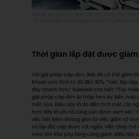
IMA sử dụng công nghệ cáp đơn trong các máy 
(© HELUKABEL, Detlev Haake HZWEIA / IMA Klessm
Thời gian lắp đặt được giảm
Với giải pháp cáp đơn, IMA đã có thể giảm t
khoan ước tính từ 20 đến 30%. “Việc lắp ráp, 
đây nhanh hơn,” Sulewski cho biết. “Tuy nhiên
giải pháp cáp đơn lại thấp hơn dự kiến, mặc
một nửa. Điều này là do diện tích mặt cắt n
hơn; đây là yếu tố cũng cần được xem xét.” 
việc tiết kiệm không gian từ việc giảm số lượ
và lắp đặt cáp được rút ngắn. Việc thay th
mức tồn kho phụ tùng cũng giảm. Điều này x