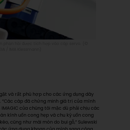
n phản hồi được tích hợp vào cáp servo. (©
EIA / IMA Klessmann)