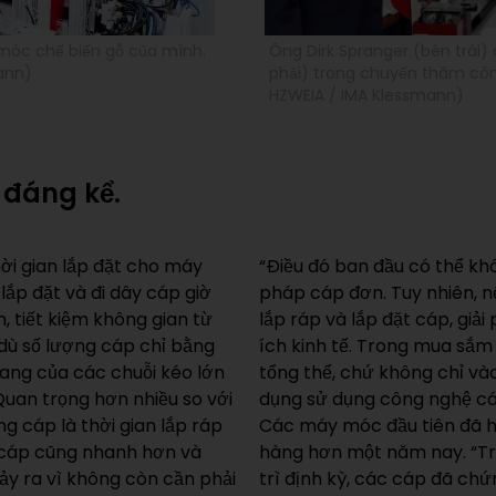
móc chế biến gỗ của mình.
Ông Dirk Spranger (bên trái)
ann)
phải) trong chuyến thăm côn
HZWEIA / IMA Klessmann)
 đáng kể.
hời gian lắp đặt cho máy
“Điều đó ban đầu có thể khô
lắp đặt và đi dây cáp giờ
pháp cáp đơn. Tuy nhiên, nế
, tiết kiệm không gian từ
lắp ráp và lắp đặt cáp, giả
 dù số lượng cáp chỉ bằng
ích kinh tế. Trong mua sắm 
gang của các chuỗi kéo lớn
tổng thể, chứ không chỉ vào
Quan trọng hơn nhiều so với
dụng sử dụng công nghệ cáp
ng cáp là thời gian lắp ráp
Các máy móc đầu tiên đã h
ế cáp cũng nhanh hơn và
hàng hơn một năm nay. “Tr
ảy ra vì không còn cần phải
trì định kỳ, các cáp đã chứ