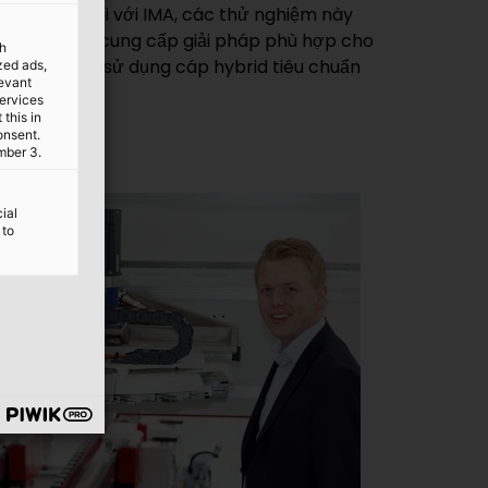
th
ized ads,
levant
services
this in
onsent.
mber 3.
ial
 to