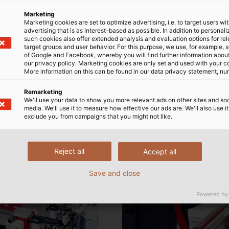
ng tôi có các ứng dụng
MA, các thử nghiệm này
Marketing
UKABEL cung cấp là độc đáo
cấp giải pháp phù hợp cho
Marketing cookies are set to optimize advertising, i.e. to target users wi
và nhận,” Sulewski mô tả về
ng cáp hybrid tiêu chuẩn
advertising that is as interest-based as possible. In addition to personal
such cookies also offer extended analysis and evaluation options for re
uật lớn trong quá trình ra
có sẵn trong kho.
target groups and user behavior. For this purpose, we use, for example, 
 tiết về khung kỹ thuật
of Google and Facebook, whereby you will find further information about 
our privacy policy. Marketing cookies are only set and used with your c
More information on this can be found in our data privacy statement, nu
Remarketing
We'll use your data to show you more relevant ads on other sites and soc
media. We'll use it to measure how effective our ads are. We'll also use it
exclude you from campaigns that you might not like.
Reject all
Accept all
Save and close
Powered by