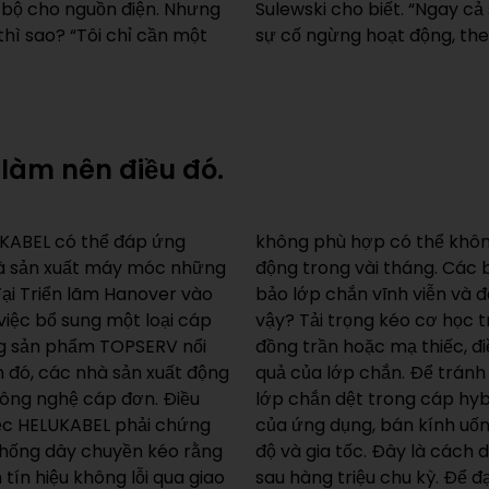
t bộ cho nguồn điện. Nhưng
Sulewski cho biết. “Ngay cả
thì sao? “Tôi chỉ cần một
sự cố ngừng hoạt động, theo
 làm nên điều đó.
UKABEL có thể đáp ứng
ho đến khi máy đã hoạt
hà sản xuất máy móc những
 thể được thực hiện để đảm
Tại Triển lãm Hanover vào
ng các ứng dụng động như
iệc bổ sung một loại cáp
i có thể làm đứt lớp chắn
g sản phẩm TOPSERV nổi
gian có thể làm giảm hiệu
m đó, các nhà sản xuất động
bện và mức độ che phủ của
công nghệ cáp đơn. Điều
ưu hóa theo động lực học
iệc HELUKABEL phải chứng
ũng như các thông số tốc
thống dây chuyền kéo rằng
 bảo lớp chắn EMC, ngay cả
tín hiệu không lỗi qua giao
của lớp lưới, lớp lưới phải