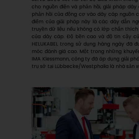
cho nguồn điện và phản hồi, giải pháp dâ
từ năm 1996. Marcel Sulewski là trưởng n
phản hồi của động cơ vào dây cáp nguồn c
người liên hệ trực tiếp của ông tại HELUKA
điểm của giải pháp này là các dây dẫn n
truyền dữ liệu nếu không có lớp chắn thíc
của dây cáp. Độ bền cao và độ tin cậy c
HELUKABEL trong sử dụng hàng ngày đã đ
móc đánh giá cao. Một trong những khuyến
IMA Klessmann, công ty đã áp dụng giải ph
trụ sở tại Lübbecke/Westphalia là nhà sản 