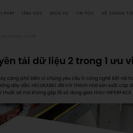
I PHÁP
LĨNH VỰC
DỊCH VỤ
TIN TỨC
VỀ CHÚNG TÔ
liệu 2 trong 1 ưu việt
ền tải dữ liệu 2 trong 1 ưu v
 càng phổ biến vì chúng yêu cầu ít công nghệ kết nối hơn
 thống dây dẫn, HELUKABEL đã trở thành nhà sản xuất cáp
kỹ thuật số mà không gặp lỗi sử dụng giao thức HIPERFACE 