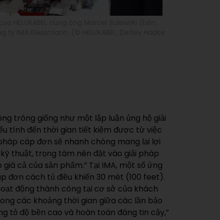
 của HELUKABEL cùng ông Marcel Sulewski (bên
g ty IMA Klessmann. (© HELUKABEL, Detlev Haake
ng trông giống như một lập luận ủng hộ giải
u tính đến thời gian tiết kiệm được từ việc
i pháp cáp đơn sẽ nhanh chóng mang lại lợi
kỹ thuật, trọng tâm nên đặt vào giải pháp
 giá cả của sản phẩm.” Tại IMA, một số ứng
 đơn cách tủ điều khiển 30 mét (100 feet).
oạt động thành công tại cơ sở của khách
ong các khoảng thời gian giữa các lần bảo
ng tỏ độ bền cao và hoàn toàn đáng tin cậy,”