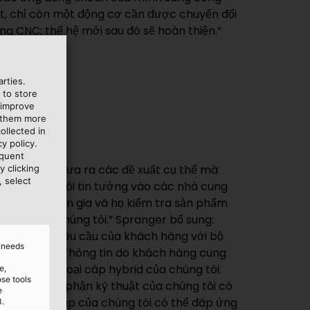
ng CNC; thế hệ mới sau đó sẽ hoàn thiện.“
rties.
 to store
 improve
e them more
ollected in
y policy.
equent
y clicking
, select
d needs
e,
ose tools
e
3.