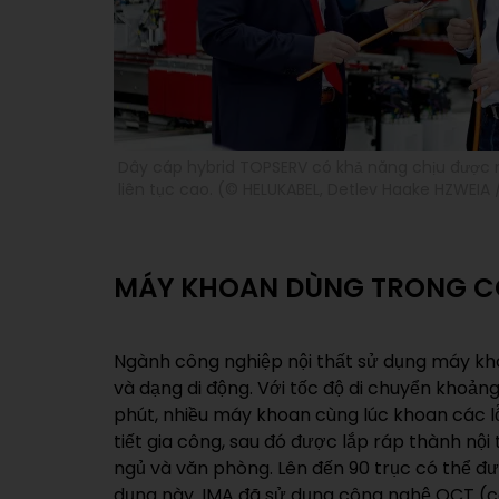
Dây cáp hybrid TOPSERV có khả năng chịu được
liên tục cao. (© HELUKABEL, Detlev Haake HZWEIA
MÁY KHOAN DÙNG TRONG C
Ngành công nghiệp nội thất sử dụng máy kh
đã được kiểm tra nghiêm ngặt và rất phù 
và dạng di động. Với tốc độ di chuyển khoản
chuyền kéo có độ động cao. “Các cáp đã chứn
phút, nhiều máy khoan cùng lúc khoan các l
trong nhiều hệ thống khoan IMAGIC của chún
tiết gia công, sau đó được lắp ráp thành nộ
tác động cơ học cao, như bán kính uốn con
ngủ và văn phòng. Lên đến 90 trục có thể đ
thay đổi nhanh trong chuỗi kéo, cũng như mà
dụng này. IMA đã sử dụng công nghệ OCT (
giải thích. IMA đã cập nhật các ứng dụng k