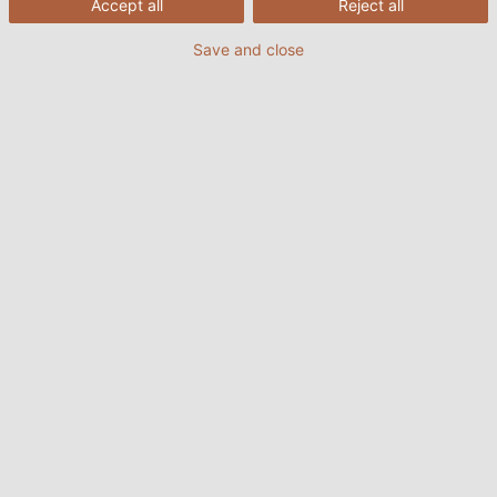
Accept all
Reject all
Save and close
Người đi xe đạp Thử nghiệm xe đạp có hai phút cho mỗi
phần - bất kỳ ai đặt chân xuống sẽ bị phạt. Tổng cộng, họ
đạp xe ba lần quanh năm phần. Người đi xe đạp có số điểm
ít nhất là người chiến thắng. (©Ida Steier)