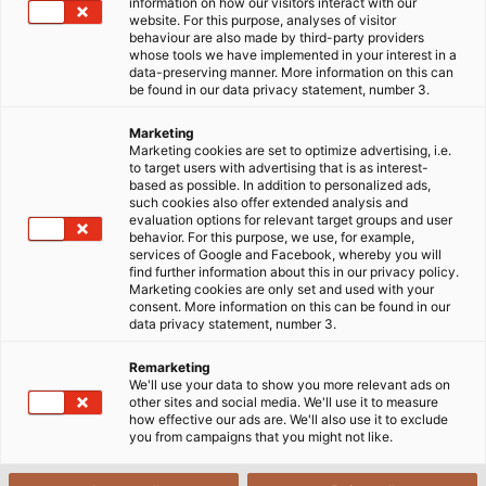
information on how our visitors interact with our
sống đạp xe hàng đầu thế giới, được tổ chức tại “The
website. For this purpose, analyses of visitor
STATION” - một ga vận chuyển hàng hóa đường sắt
behaviour are also made by third-party providers
whose tools we have implemented in your interest in a
trước đây. Ở đó, những người đam mê đạp xe đã
data-preserving manner. More information on this can
khám phá ra những xu hướng mới nhất trong thế giới
be found in our data privacy statement, number 3.
xe đạp và theo dõi nhiều cuộc biểu tình và cuộc thi
Marketing
khác nhau trong sự kinh ngạc. Một ví dụ về điều này là
Marketing cookies are set to optimize advertising, i.e.
Berlin Trials Cup. Điều này liên quan đến các vận động
to target users with advertising that is as interest-
based as possible. In addition to personalized ads,
viên/nữ nghiệp dư và các chuyên gia giải quyết các
such cookies also offer extended analysis and
chướng ngại vật khác nhau. Thử thách đối với các
evaluation options for relevant target groups and user
behavior. For this purpose, we use, for example,
tay đua là thể hiện lòng dũng cảm và sức chịu đựng
services of Google and Facebook, whereby you will
của mình, đồng thời điều khiển xe đạp vượt qua
find further information about this in our privacy policy.
Marketing cookies are only set and used with your
những đoạn đường khó khăn mà không bị mất thăng
consent. More information on this can be found in our
bằng; đôi khi còn nhảy từ chướng ngại vật này sang
data privacy statement, number 3.
chướng ngại vật khác ở bánh sau. Frank Drygalla tổ
Remarketing
chức Trials Cup và lên kế hoạch cho khóa học.
We'll use your data to show you more relevant ads on
other sites and social media. We'll use it to measure
how effective our ads are. We'll also use it to exclude
>>Xem thêm:
Các dòng dây cáp điện của
you from campaigns that you might not like.
HELUKABEL