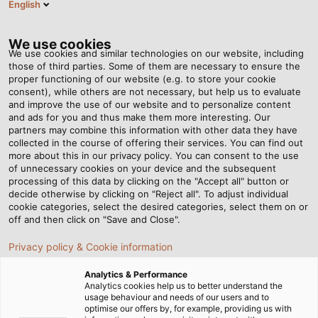
English
VI
Tog
nav
We use cookies
We use cookies and similar technologies on our website, including
those of third parties. Some of them are necessary to ensure the
proper functioning of our website (e.g. to store your cookie
Trang chủ
Tin tức
consent), while others are not necessary, but help us to evaluate
HELUKABEL tài trợ drum cáp cho cúp Berlin Trials
and improve the use of our website and to personalize content
and ads for you and thus make them more interesting. Our
partners may combine this information with other data they have
collected in the course of offering their services. You can find out
HELUKABEL tài trợ drum
more about this in our privacy policy. You can consent to the use
of unnecessary cookies on your device and the subsequent
processing of this data by clicking on the "Accept all" button or
cáp cho cúp Berlin Trials
decide otherwise by clicking on "Reject all". To adjust individual
cookie categories, select the desired categories, select them on or
off and then click on "Save and Close".
04/03/2016
HELUKABEL VIETNAM
Privacy policy & Cookie information
Analytics & Performance
Analytics cookies help us to better understand the
Vào cuối tháng 3, khoảng 18.000 người hâm mộ đạp
usage behaviour and needs of our users and to
xe đã tập trung tại “Berliner Fahrradschau”, hội chợ lối
optimise our offers by, for example, providing us with