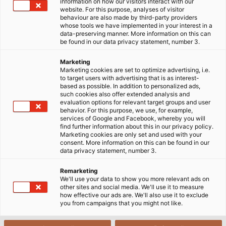
nhựa cũ được tái sinh với một vòng đời bền vững hơn.
information on how our visitors interact with our
website. For this purpose, analyses of visitor
behaviour are also made by third-party providers
18/03/2025
HELUKABEL VIETNAM
whose tools we have implemented in your interest in a
data-preserving manner. More information on this can
be found in our data privacy statement, number 3.
Marketing
Marketing cookies are set to optimize advertising, i.e.
to target users with advertising that is as interest-
based as possible. In addition to personalized ads,
such cookies also offer extended analysis and
evaluation options for relevant target groups and user
behavior. For this purpose, we use, for example,
services of Google and Facebook, whereby you will
Có, tôi muốn xem nội dung từ YouTube. Điều này có thể liên quan
find further information about this in our privacy policy.
Marketing cookies are only set and used with your
đến việc truyền dữ liệu cá nhân như địa chỉ IP hoặc thông tin
consent. More information on this can be found in our
trình duyệt của tôi sang YouTube và, nếu có, việc hợp nhất dữ
data privacy statement, number 3.
liệu đó với dữ liệu hiện có. YouTube là một dịch vụ được cung
Remarketing
cấp bởi một công ty con châu Âu của nhà cung cấp có trụ sở tại
We'll use your data to show you more relevant ads on
Hoa Kỳ (Google LLC). Thông tin thêm về việc tích hợp nội dung
other sites and social media. We'll use it to measure
how effective our ads are. We'll also use it to exclude
của bên thứ ba có thể được tìm thấy trong chính sách bảo mật
you from campaigns that you might not like.
của
chúng tôi.