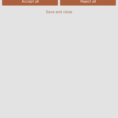
Accept all
Reject all
Load once
Load always
Save and close
Đôi nét về Ngày Tái chế Toàn cầu
(18/3)
Hàng năm, Trái đất sản sinh ra hàng tỷ tấn tài nguyên
thiên nhiên và đến một thời điểm nào đó, trong tương
lai không xa, nguồn tài nguyên này sẽ cạn kiệt. Đó là lý
do tại sao chúng ta phải suy nghĩ lại về những gì
chúng ta vứt bỏ – không phải là lãng phí mà là cơ hội.