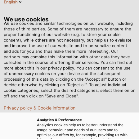
English
VI
Tog
nav
We use cookies
We use cookies and similar technologies on our website, including
those of third parties. Some of them are necessary to ensure the
proper functioning of our website (e.g. to store your cookie
Trang chủ
Tin tức
consent), while others are not necessary, but help us to evaluate
HELUKABEL Việt Nam hưởng ứng Ngày Tái Chế Toàn Cầu (18/3)
and improve the use of our website and to personalize content
and ads for you and thus make them more interesting. Our
partners may combine this information with other data they have
collected in the course of offering their services. You can find out
HELUKABEL Việt Nam
more about this in our privacy policy. You can consent to the use
of unnecessary cookies on your device and the subsequent
processing of this data by clicking on the "Accept all" button or
hưởng ứng Ngày Tái Chế
decide otherwise by clicking on "Reject all". To adjust individual
cookie categories, select the desired categories, select them on or
Toàn Cầu (18/3)
off and then click on "Save and Close".
Privacy policy & Cookie information
Nhằm lan tỏa tinh thần của Ngày Tái chế Toàn cầu (18/3),
Analytics & Performance
HELUKABEL Việt Nam đã thực hiện nhiều hoạt động thiết
Analytics cookies help us to better understand the
usage behaviour and needs of our users and to
thực nhằm giảm thiểu rác thải nhựa, giúp những chai
optimise our offers by, for example, providing us with