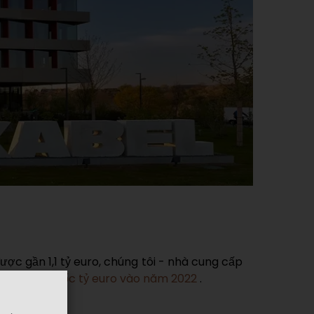
ược gần 1,1 tỷ euro, chúng tôi - nhà cung cấp
ng tôi vượt mốc tỷ euro vào năm 2022
.