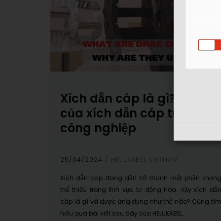
Xích dẫn cáp là gì? Vai trò
của xích dẫn cáp trong
công nghiệp
25/04/2024
HELUKABEL VIETNAM
Xích dẫn cáp đang dần trở thành một phần khôn
thể thiếu trong lĩnh vực tự động hóa. Vậy xích dẫ
cáp là gì và được ứng dụng như thế nào? Cùng tì
hiểu qua bài viết sau đây của HELUKABEL.