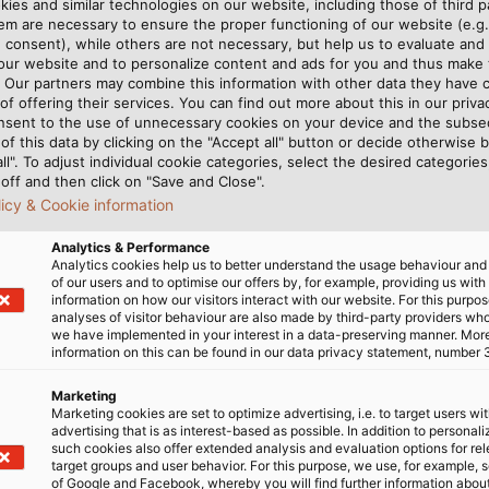
ies and similar technologies on our website, including those of third pa
m are necessary to ensure the proper functioning of our website (e.g.
 consent), while others are not necessary, but help us to evaluate and
 sự tăng trưởng đáng kinh
Giám đốc điều hành – ông
 our website and to personalize content and ads for you and thus mak
 HELUKABEL chúng tôi hiện
vững của chúng tôi trước t
. Our partners may combine this information with other data they have c
of offering their services. You can find out more about this in our privac
m, trong đó những địa điểm
đối với chúng tôi vừa là s
nsent to the use of unnecessary cookies on your device and the subs
Colombia. Gần đây, một cơ sở
thấy chúng tôi đang đi đún
of this data by clicking on the "Accept all" button or decide otherwise b
 đi vào vận hành tại thành
nhu cầu của khách hàng. V
all". To adjust individual cookie categories, select the desired categories
off and then click on "Save and Close".
đầu tư lớn nhất trong lịch
đường này trong tương lai."
licy & Cookie information
HELUKABEL cũng liên tục tăng
niềm tin vào gần
2.500
nhâ
h mục đầu tư với các giải
cam kết và chuyên môn của
Analytics & Performance
của chúng tôi và giúp chúng t
Analytics cookies help us to better understand the usage behaviour an
of our users and to optimise our offers by, for example, providing us with
information on how our visitors interact with our website. For this purpos
analyses of visitor behaviour are also made by third-party providers wh
we have implemented in your interest in a data-preserving manner. Mor
information on this can be found in our data privacy statement, number 
Marketing
Marketing cookies are set to optimize advertising, i.e. to target users wi
advertising that is as interest-based as possible. In addition to personal
such cookies also offer extended analysis and evaluation options for re
target groups and user behavior. For this purpose, we use, for example, 
of Google and Facebook, whereby you will find further information about 