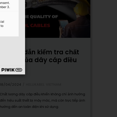
onsent.
mber 3.
ial
 to
Hướng dẫn kiểm tra chất
lượng của dây cáp điều
khiển
18/04/2024
HELUKABEL VIETNAM
Chất lượng dây cáp điều khiển không chỉ ảnh hưởng
đến hiệu suất thiết bị máy móc, mà còn trực tiếp ảnh
hưởng đến an toàn điện khi sử dụng.