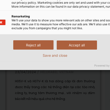
our privacy policy. Marketing cookies are only set and used with your c
More information on this can be found in our data privacy statement, nu
Remarketing
We'll use your data to show you more relevant ads on other sites and soc
media. We'll use it to measure how effective our ads are. We'll also use it
exclude you from campaigns that you might not like.
Reject all
Accept all
Ưu điểm nổi bật của cáp
lõi đơn H05V-K và H07V-K
Save and close
Powered by
23/04/2024
HELUKABEL VIETNAM
H05V-K và H07V-K là hai dòng cáp lõi đơn thường
được thấy trong các hệ thống điện tại các tòa nhà,
g
công ty, trung tâm thương mại… với nhiệm vụ đảm
n
bảo kết nối hiệu quả cho hệ thống.
m