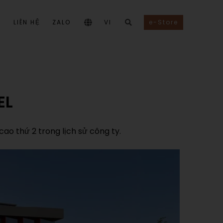
I
LIÊN HỆ
ZALO
VI
e-Store
EL
ao thứ 2 trong lịch sử công ty.