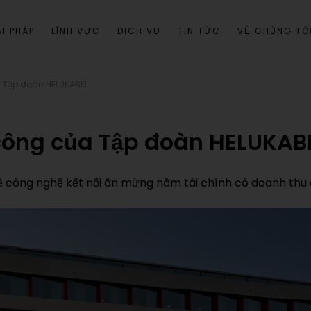
I PHÁP
LĨNH VỰC
DỊCH VỤ
TIN TỨC
VỀ CHÚNG TÔ
a Tập đoàn HELUKABEL
 công của Tập đoàn HELUKAB
công nghệ kết nối ăn mừng năm tài chính có doanh thu c