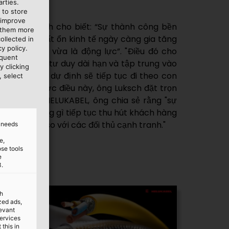
rties.
 to store
 improve
 Marc Luksch cho biết: “Sự thành công bền
e them more
ình trạng bất ổn kinh tế ngày càng gia tăng
ollected in
y policy.
ự khẳng định vừa là động lực”. "Điều đó cho
equent
g hướng với tư duy dài hạn và tập trung vào
y clicking
à chúng tôi dự định sẽ tiếp tục đi theo con
, select
 Để đạt được điều này, ông Luksch đặt trọn
n viên của HELUKABEL, ông chia sẻ rằng "sự
 họ là những gì tiếp tục thu hút khách hàng
ôi nổi bật so với các đối thủ cạnh tranh."
d needs
e,
ose tools
e
3.
th
ized ads,
levant
services
this in