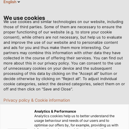
English
VI
Tog
nav
We use cookies
We use cookies and similar technologies on our website, including
those of third parties. Some of them are necessary to ensure the
proper functioning of our website (e.g. to store your cookie
Trang chủ
Tin tức
consent), while others are not necessary, but help us to evaluate
Tỉ mỉ đến từng chi tiết góp phần đảm bảo chất lượng sản phẩm
and improve the use of our website and to personalize content
and ads for you and thus make them more interesting. Our
partners may combine this information with other data they have
collected in the course of offering their services. You can find out
Tỉ mỉ đến từng chi tiết góp
more about this in our privacy policy. You can consent to the use
of unnecessary cookies on your device and the subsequent
processing of this data by clicking on the "Accept all" button or
phần đảm bảo chất lượng
decide otherwise by clicking on "Reject all". To adjust individual
cookie categories, select the desired categories, select them on or
sản phẩm
off and then click on "Save and Close".
Privacy policy & Cookie information
Gabriele Fußy chịu trách nhiệm giám sát việc đảm bảo
Analytics & Performance
chất lượng tại nhà máy sản xuất ở Windsbach.
Analytics cookies help us to better understand the
usage behaviour and needs of our users and to
optimise our offers by, for example, providing us with
02/11/2015
HELUKABEL VIETNAM