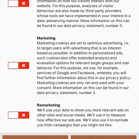
information on how our visitors interact with our
website. For this purpose, analyses of visitor
behaviour are also made by third-party providers
whose tools we have implemented in your interest in a
data-preserving manner. More information on this can
Gabriele Fußy là nhân viên lâu năm tại nhà máy
be found in our data privacy statement, number 3.
Windsbach. Từ tháng 8 năm 2015, bà chịu trách
Marketing
nhiệm giám sát việc đảm bảo chất lượng tại nhà máy
Marketing cookies are set to optimize advertising, i.e.
sản xuất. Tên của cô ấy tượng trưng cho chất lượng!
to target users with advertising that is as interest-
based as possible. In addition to personalized ads,
such cookies also offer extended analysis and
Trước khi HELUKABEL cung cấp cáp, nó phải trải qua
evaluation options for relevant target groups and user
behavior. For this purpose, we use, for example,
quá trình kiểm tra kỹ lưỡng do Gabriele Fußy tổ
services of Google and Facebook, whereby you will
chức. Mỗi sản phẩm đều trải qua một loạt thử nghiệm
find further information about this in our privacy policy.
Marketing cookies are only set and used with your
dài trong phòng thí nghiệm của cô. Những thử
consent. More information on this can be found in our
nghiệm này bao gồm từ các thử nghiệm cơ học về độ
data privacy statement, number 3.
bền kéo và độ giãn dài, thông qua các thử nghiệm
Remarketing
điện và cho đến thử nghiệm ngọn lửa. Cô đặc biệt chú
We'll use your data to show you more relevant ads on
ý đến mẫu ban đầu, dù là nguyên liệu thô hay thành
other sites and social media. We'll use it to measure
how effective our ads are. We'll also use it to exclude
phẩm. Các cuộc kiểm tra không thường xuyên được
you from campaigns that you might not like.
thực hiện bởi chính Fußy. Chính sự đa dạng này đã
khiến công việc trở nên thú vị đối với cô ấy.