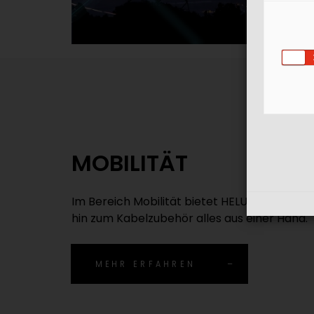
MOBILITÄT
Im Bereich Mobilität bietet HELU Kabel und L
hin zum Kabelzubehör alles aus einer Hand.
MEHR ERFAHREN