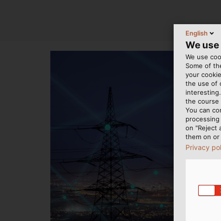
English
We use
We use cook
Some of the
your cookie
the use of
interesting
the course 
You can co
processing 
on "Reject 
them on or 
Privacy po