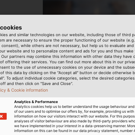
 cookies
ies and similar technologies on our website, including those of third pa
m are necessary to ensure the proper functioning of our website (e.g.
 consent), while others are not necessary, but help us to evaluate and
 our website and to personalize content and ads for you and thus mak
. Our partners may combine this information with other data they have c
of offering their services. You can find out more about this in our privac
INFRAS
nsent to the use of unnecessary cookies on your device and the subs
of this data by clicking on the "Accept all" button or decide otherwise b
all". To adjust individual cookie categories, select the desired categories
off and then click on "Save and Close".
Für die Infra
licy & Cookie information
geeignete Lös
Analytics & Performance
Analytics cookies help us to better understand the usage behaviour an
of our users and to optimise our offers by, for example, providing us with
MEHR ER
information on how our visitors interact with our website. For this purpos
analyses of visitor behaviour are also made by third-party providers wh
we have implemented in your interest in a data-preserving manner. Mor
information on this can be found in our data privacy statement, number 