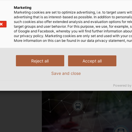
Marketing
Marketing cookies are set to optimize advertising, i.e. to target users wi
advertising that is as interest-based as possible. In addition to personal
such cookies also offer extended analysis and evaluation options for re
target groups and user behavior. For this purpose, we use, for example, 
of Google and Facebook, whereby you will find further information about 
our privacy policy. Marketing cookies are only set and used with your c
More information on this can be found in our data privacy statement, nu
Reject all
Accept all
Save and close
eitungen bis
Powered by