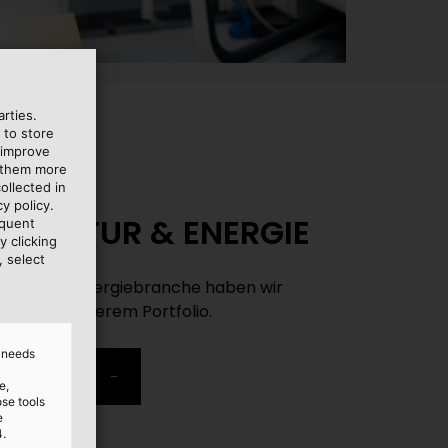
rties.
 to store
 improve
e them more
ollected in
y policy.
TRUKTUR & ENERGIE
equent
y clicking
, select
struktur- & Energiebranche haben wir
ungen in unserem Portfolio.
d needs
FAHREN
e,
ose tools
e
4.