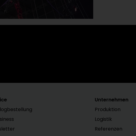
S RUND UM HELU? DANN MELDEN SIE SICH FÜR DEN HELU
ice
Unternehmen
logbestellung
Produktion
siness
Logistik
letter
Referenzen