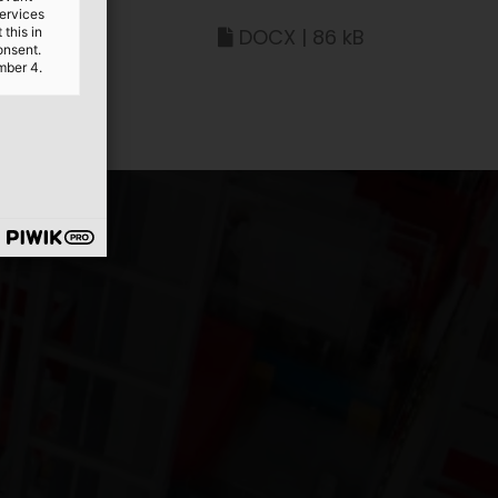
services
this in
DOCX | 86 kB
onsent.
mber 4.