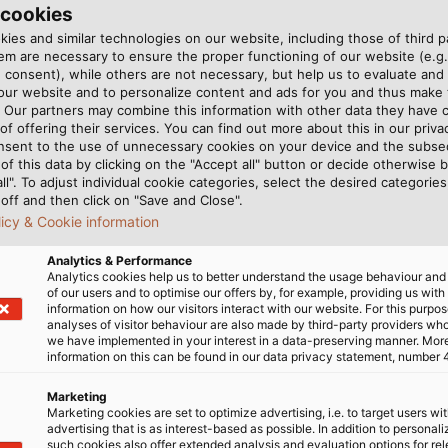
 cookies
ies and similar technologies on our website, including those of third pa
 und Leitungen ist es unser Ziel, ökonomisch erfolgreich zu
m are necessary to ensure the proper functioning of our website (e.g.
bei wichtig; und einen solches erwarten wir auch von uns
 consent), while others are not necessary, but help us to evaluate and
 our website and to personalize content and ads for you and thus mak
. Our partners may combine this information with other data they have c
of offering their services. You can find out more about this in our privac
ufgenommen werden möchten, dann nehmen Sie mit uns K
nsent to the use of unnecessary cookies on your device and the subs
of this data by clicking on the "Accept all" button or decide otherwise b
t man am Besten zusammen.
all". To adjust individual cookie categories, select the desired categories
off and then click on "Save and Close".
licy & Cookie information
Analytics & Performance
Analytics cookies help us to better understand the usage behaviour an
of our users and to optimise our offers by, for example, providing us with
information on how our visitors interact with our website. For this purpos
analyses of visitor behaviour are also made by third-party providers wh
we have implemented in your interest in a data-preserving manner. Mor
information on this can be found in our data privacy statement, number 
Marketing
Marketing cookies are set to optimize advertising, i.e. to target users wi
advertising that is as interest-based as possible. In addition to personal
such cookies also offer extended analysis and evaluation options for re