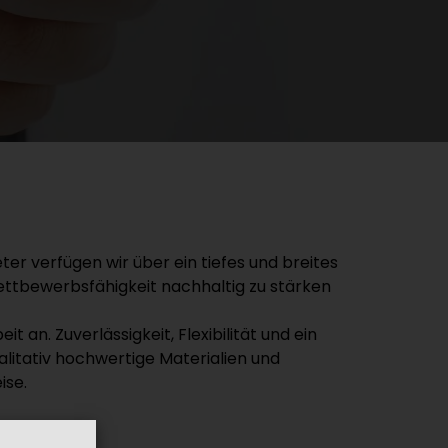
er verfügen wir über ein tiefes und breites
 Wettbewerbsfähigkeit nachhaltig zu stärken
an. Zuverlässigkeit, Flexibilität und ein
alitativ hochwertige Materialien und
ise.