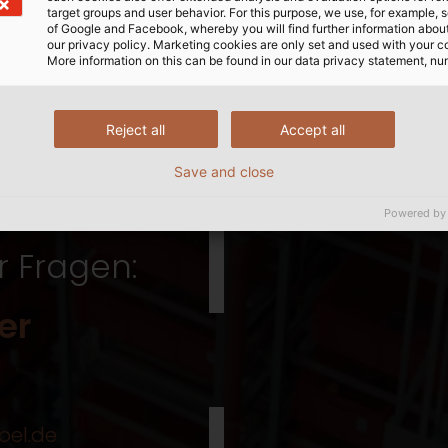
target groups and user behavior. For this purpose, we use, for example, 
of Google and Facebook, whereby you will find further information about 
DOCX | 88 kB
Englisch
our privacy policy. Marketing cookies are only set and used with your c
More information on this can be found in our data privacy statement, nu
Reject all
Accept all
Save and close
Powered by
r Fragen:
er
bel.de