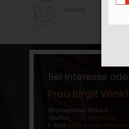
Deutsch
Bei Interesse ode
Frau Birgit Winkl
Strategischer Einkauf
Telefon:
07150 9209-342
E-Mail:
birgit.winkler@heluka