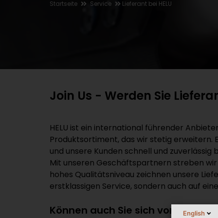
Startseite
Service
Lieferant bei HELU
Join Us - Werden Sie Liefera
HELU ist ein international führender Anbiete
Produktsortiment, das wir stetig erweitern. 
und unsere Kunden schnell und zuverlässig 
Mit unseren Geschäftspartnern streben wir st
hohes Qualitätsniveau zeichnen unsere Liefe
erstklassigen Service, sondern auch auf ei
Können auch Sie sich vorstellen, 
English