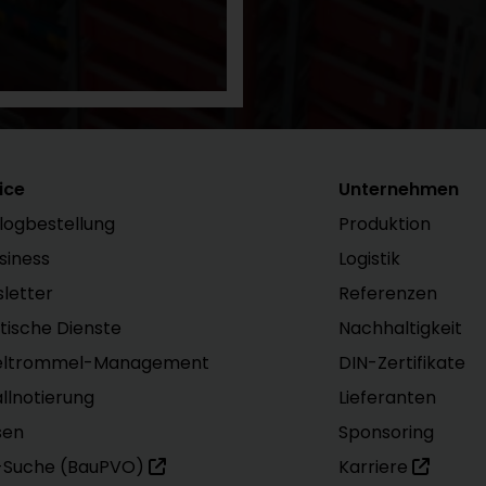
ice
Unternehmen
logbestellung
Produktion
siness
Logistik
letter
Referenzen
stische Dienste
Nachhaltigkeit
eltrommel-Management
DIN-Zertifikate
llnotierung
Lieferanten
sen
Sponsoring
-Suche (BauPVO)
Karriere