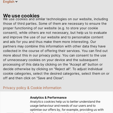
English
VI
Tog
nav
We use cookies
We use cookies and similar technologies on our website, including
those of third parties. Some of them are necessary to ensure the
proper functioning of our website (e.g. to store your cookie
Trang chủ
Tin tức
consent), while others are not necessary, but help us to evaluate
3 yếu tố giúp cáp SOLARFLEX có thể chôn trực tiếp dưới đất
and improve the use of our website and to personalize content
and ads for you and thus make them more interesting. Our
partners may combine this information with other data they have
collected in the course of offering their services. You can find out
3 yếu tố giúp cáp
more about this in our privacy policy. You can consent to the use
of unnecessary cookies on your device and the subsequent
processing of this data by clicking on the "Accept all" button or
SOLARFLEX có thể chôn trực
decide otherwise by clicking on "Reject all". To adjust individual
cookie categories, select the desired categories, select them on or
tiếp dưới đất
off and then click on "Save and Close".
Privacy policy & Cookie information
Dòng cáp SOLARFLEX nổi bật với khả năng chôn trực tiếp
Analytics & Performance
dưới đất mà vẫn đảm bảo an toàn và độ bền lâu dài. Điều
Analytics cookies help us to better understand the
usage behaviour and needs of our users and to
này được tạo nên bởi 3 yếu tố chính là chất liệu lớp vỏ,
optimise our offers by, for example, providing us with