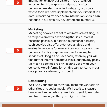
khả năng chống nước và chống chịu tia UV, ozone, điều
information on how our visitors interact with our
website. For this purpose, analyses of visitor
kiện thời tiết.
behaviour are also made by third-party providers
whose tools we have implemented in your interest in a
data-preserving manner. More information on this can
30/09/2025
HELUKABEL VIETNAM
be found in our data privacy statement, number 3.
Marketing
Marketing cookies are set to optimize advertising, i.e.
Sử dụng cáp chôn trực tiếp dưới đất
mang lại nhiều
to target users with advertising that is as interest-
based as possible. In addition to personalized ads,
lợi ích thiết thực, trước hết phải kể đến khả năng tiết
such cookies also offer extended analysis and
kiệm chi phí và thời gian thi công. Đồng thời, phương
evaluation options for relevant target groups and user
behavior. For this purpose, we use, for example,
thức thi công này linh hoạt trong ứng dụng, phù hợp
services of Google and Facebook, whereby you will
với hạ tầng đô thị, hệ thống năng lượng mặt trời hay
find further information about this in our privacy policy.
Marketing cookies are only set and used with your
các khu công nghiệp. Việc chôn cáp trực tiếp dưới
consent. More information on this can be found in our
đất đòi hỏi sản phẩm phải vừa bền bỉ vừa an toàn để
data privacy statement, number 3.
đảm bảo hiệu suất lâu dài – và đây cũng chính là điểm
Remarketing
nổi bật của
SOLARFLEX
.
We'll use your data to show you more relevant ads on
other sites and social media. We'll use it to measure
how effective our ads are. We'll also use it to exclude
you from campaigns that you might not like.