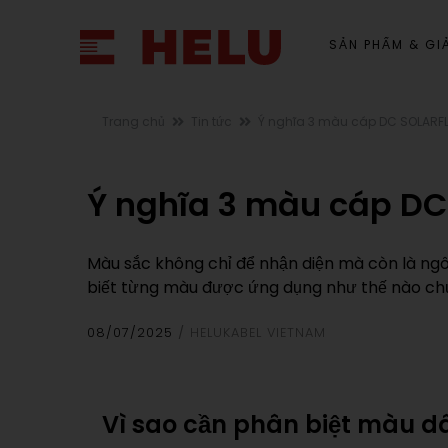
SẢN PHẨM & GIẢ
Trang chủ
Tin tức
Ý nghĩa 3 màu cáp DC SOLARFL
Ý nghĩa 3 màu cáp DC
Màu sắc không chỉ để nhận diện mà còn là ng
biết từng màu được ứng dụng như thế nào c
08/07/2025
HELUKABEL VIETNAM
Vì sao cần phân biệt màu d