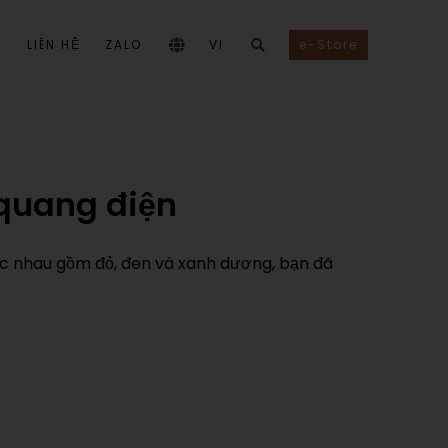
I
LIÊN HỆ
ZALO
VI
e-Store
 quang điện
c nhau gồm đỏ, đen và xanh dương, bạn đã