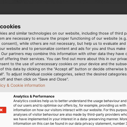
FLEX của HELUKABEL
 cookies
ies and similar technologies on our website, including those of third pa
m are necessary to ensure the proper functioning of our website (e.g.
 điện năng lượng mặt trời, mỗi màu của dòng cáp SOLARFL
 consent), while others are not necessary, but help us to evaluate and
 our website and to personalize content and ads for you and thus mak
. Our partners may combine this information with other data they have c
of offering their services. You can find out more about this in our privac
nsent to the use of unnecessary cookies on your device and the subs
of this data by clicking on the "Accept all" button or decide otherwise b
nverter. Màu đỏ nổi bật giúp nhận diện nhanh và tránh đấ
all". To adjust individual cookie categories, select the desired categories
off and then click on "Save and Close".
licy & Cookie information
Analytics & Performance
vòng mạch DC. Dây đen thường đi song song dây đỏ để giữ
Analytics cookies help us to better understand the usage behaviour an
of our users and to optimise our offers by, for example, providing us with
information on how our visitors interact with our website. For this purpos
analyses of visitor behaviour are also made by third-party providers wh
we have implemented in your interest in a data-preserving manner. Mor
information on this can be found in our data privacy statement, number 
dây xanh dương được sử dụng thay cho dây đen để phân biệ