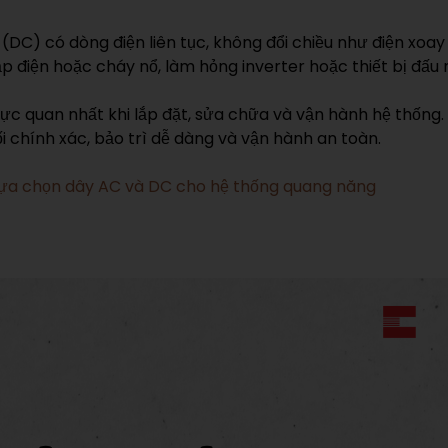
 (DC) có dòng điện liên tục, không đổi chiều như điện xoa
điện hoặc cháy nổ, làm hỏng inverter hoặc thiết bị đấu n
trực quan nhất khi lắp đặt, sửa chữa và vận hành hệ thống
 chính xác, bảo trì dễ dàng và vận hành an toàn.
 Lựa chọn dây AC và DC cho hệ thống quang năng