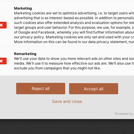
nh dương giúp đánh dấu khu vực đặc biệt, trong một số t
Marketing
h vẫn đảm bảo hiệu suất và độ an toàn khi được sử dụng 
Marketing cookies are set to optimize advertising, i.e. to target users wi
advertising that is as interest-based as possible. In addition to personal
such cookies also offer extended analysis and evaluation options for re
target groups and user behavior. For this purpose, we use, for example, 
of Google and Facebook, whereby you will find further information about 
our privacy policy. Marketing cookies are only set and used with your c
More information on this can be found in our data privacy statement, nu
Remarketing
We'll use your data to show you more relevant ads on other sites and soc
media. We'll use it to measure how effective our ads are. We'll also use it
exclude you from campaigns that you might not like.
Reject all
Accept all
Save and close
Powered by