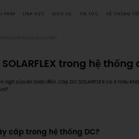
I PHÁP
LĨNH VỰC
DỊCH VỤ
TIN TỨC
VỀ CHÚNG TÔ
EX trong hệ thống quang điện
 SOLARFLEX trong hệ thống
ôn ngữ của an toàn điện. Cáp DC SOLARFLEX có 3 màu khá
hưa?
ây cáp trong hệ thống DC?