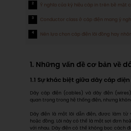
2
Ý nghĩa của ký hiệu cáp in trên bề mặt 
3
Conductor class ở cáp điện mang ý ngh
4
Nên lựa chọn cáp điện lõi đồng hay nh
1. Những vấn đề cơ bản về d
1.1 Sự khác biệt giữa dây cáp điện
Dây cáp điện (cables) và dây điện (wire
quan trọng trong hệ thống điện, nhưng không
Dây điện là một lõi dẫn điện, được làm từ
hoặc đồng. Lõi này có thể là một sợi đơn hoặ
với nhau. Dây điện có thể không bọc cách 