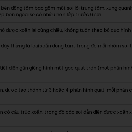
bện đồng tâm bao gồm một sợi lõi trung tâm, xung quanh 
lớp bên ngoài sẽ có nhiều hơn lớp trước 6 sợi
hỏ được xoắn lại cùng chiều, không tuân theo bố cục hình
dây thừng là loại xoắn đồng tâm, trong đó mỗi nhóm sợi t
ó tiết diện gần giống hình một góc quạt tròn (một phần hìn
ròn, được tạo thành từ 3 hoặc 4 phần hình quạt, mỗi phần c
ròn có cấu trúc xoắn, trong đó các sợi dẫn điện được xoắn