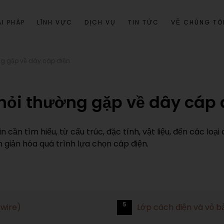
I PHÁP
LĨNH VỰC
DỊCH VỤ
TIN TỨC
VỀ CHÚNG TÔ
ng gặp về dây cáp điện
hỏi thường gặp về dây cáp 
n cần tìm hiểu, từ cấu trúc, đặc tính, vật liệu, đến các loạ
 giản hóa quá trình lựa chọn cáp điện.
5
(wire)
Lớp cách điện và vỏ b