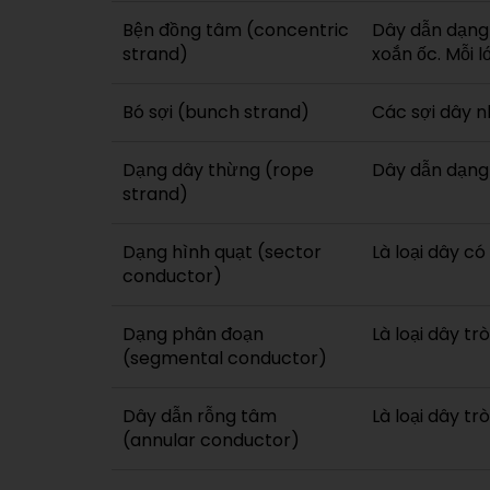
Bện đồng tâm (concentric
Dây dẫn dạng 
strand)
xoắn ốc. Mỗi 
Bó sợi (bunch strand)
Các sợi dây n
Dạng dây thừng (rope
Dây dẫn dạng 
strand)
Dạng hình quạt (sector
Là loại dây c
conductor)
Dạng phân đoạn
Là loại dây t
(segmental conductor)
Dây dẫn rỗng tâm
Là loại dây t
(annular conductor)