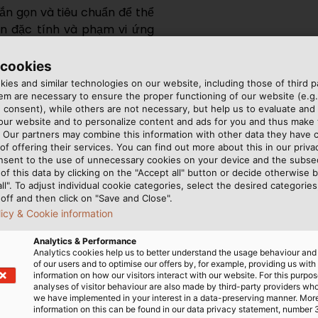
gắn gọn và tiêu chuẩn để thể
ến đặc tính và phạm vi ứng
in này có thể bao gồm: loại
n và vỏ bảo vệ, tiết diện, sô
 cookies
ies and similar technologies on our website, including those of third pa
m are necessary to ensure the proper functioning of our website (e.g.
 consent), while others are not necessary, but help us to evaluate and
 dùng có thể xác định chính
 our website and to personalize content and ads for you and thus mak
hà sản xuất là ai. Điều này
. Our partners may combine this information with other data they have c
 và lắp đặt cáp đúng chuẩn
of offering their services. You can find out more about this in our privac
nsent to the use of unnecessary cookies on your device and the subs
of this data by clicking on the "Accept all" button or decide otherwise b
all". To adjust individual cookie categories, select the desired categories
7RN-F 3G1.5. Mỗi phần của mã này đều mang một ý nghĩa k
off and then click on "Save and Close".
licy & Cookie information
a (harmonized cable), được sản xuất theo tiêu chuẩn chung
Analytics & Performance
Analytics cookies help us to better understand the usage behaviour an
V.
of our users and to optimise our offers by, for example, providing us with
information on how our visitors interact with our website. For this purpos
ng được làm từ cao su ethylene-propylene (EPR).
analyses of visitor behaviour are also made by third-party providers wh
we have implemented in your interest in a data-preserving manner. Mor
ychloroprene (CR).
information on this can be found in our data privacy statement, number 