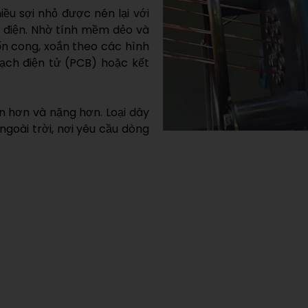
ều sợi nhỏ được nén lại với
 điện. Nhờ tính mềm dẻo và
uốn cong, xoắn theo các hình
ạch điện tử (PCB) hoặc kết
ớn hơn và nặng hơn. Loại dây
goài trời, nơi yêu cầu dòng