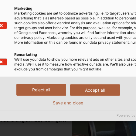
u sợi nhỏ, phù hợp cho các ứng dụng cần linh hoạt.
Marketing
Marketing cookies are set to optimize advertising, i.e. to target users wi
advertising that is as interest-based as possible. In addition to personal
áp có dây tiếp địa vàng/xanh.
such cookies also offer extended analysis and evaluation options for re
target groups and user behavior. For this purpose, we use, for example, 
of Google and Facebook, whereby you will find further information about 
our privacy policy. Marketing cookies are only set and used with your c
More information on this can be found in our data privacy statement, nu
ề mặt dây cáp điện
Remarketing
We'll use your data to show you more relevant ads on other sites and soc
media. We'll use it to measure how effective our ads are. We'll also use it
exclude you from campaigns that you might not like.
ện
Reject all
Accept all
õi đặc (solid) và dây
Save and close
Powered by
nhất, trong khi dây bện gồm