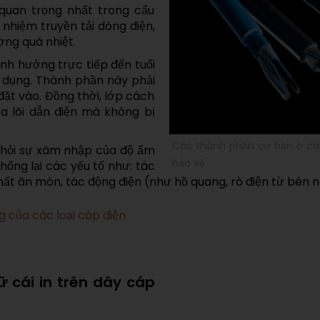
 quan trọng nhất trong cấu
nhiệm truyền tải dòng điện,
ượng quá nhiệt.
ảnh hưởng trực tiếp đến tuổi
ử dụng. Thành phần này phải
đặt vào. Đồng thời, lớp cách
a lõi dẫn điện mà không bị
Các thành phần cơ bản ở cáp 
khỏi sự xâm nhập của độ ẩm
bảo vệ
ống lại các yếu tố như: tác
chất ăn mòn, tác động điện (như hồ quang, rò điện từ bên n
g của các loại cáp điện
ữ cái in trên dây cáp