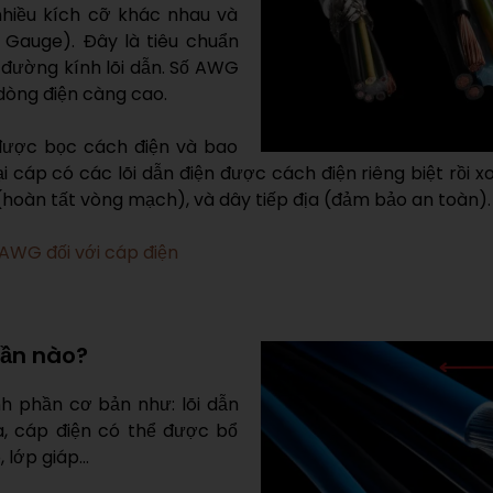
nhiều kích cỡ khác nhau và
Gauge). Đây là tiêu chuẩn
 đường kính lõi dẫn. Số AWG
dòng điện càng cao.
 được bọc cách điện và bao
i cáp có các lõi dẫn điện được cách điện riêng biệt rồi 
(hoàn tất vòng mạch), và dây tiếp địa (đảm bảo an toàn).
 AWG đối với cáp điện
hần nào?
 phần cơ bản như: lõi dẫn
ra, cáp điện có thể được bổ
, lớp giáp…