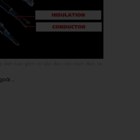
điện bao gồm: lõi dẫn điện, lớp cách điện, vỏ
goài …