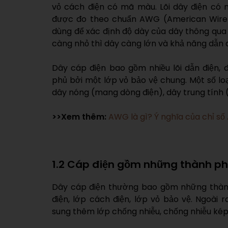
vỏ cách điện có mã màu. Lõi dây điện có 
được đo theo chuẩn AWG (American Wire 
dùng để xác định độ dày của dây thông qua
càng nhỏ thì dây càng lớn và khả năng dẫn 
Dây cáp điện bao gồm nhiều lõi dẫn điện,
phủ bởi một lớp vỏ bảo vệ chung. Một số loạ
dây nóng (mang dòng điện), dây trung tính 
>>Xem thêm:
AWG là gì? Ý nghĩa của chỉ số
1.2 Cáp điện gồm những thành p
Dây cáp điện thường bao gồm những thành
điện, lớp cách điện, lớp vỏ bảo vệ. Ngoài 
sung thêm lớp chống nhiễu, chống nhiễu kép