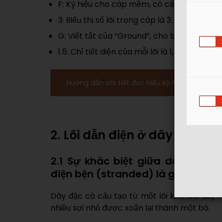
F: Ký hiệu cho cáp mềm, có cấu tạo từ nhiề
3: Biểu thị số lõi trong cáp là 3.
G: Viết tắt của “Ground”, cho biết trong c
1.5: Chỉ tiết diện của mỗi lõi là 1,5 mm².
Hướng dẫn chi tiết đọc hiểu ký hiệu in trên b
2. Lõi dẫn điện ở dây cáp đi
2.1 Sự khác biệt giữa dây điện l
điện bện (stranded) là gì?
Dây đặc có cấu tạo từ một lõi kim loại duy 
nhiều sợi nhỏ được xoắn lại thành một bó.