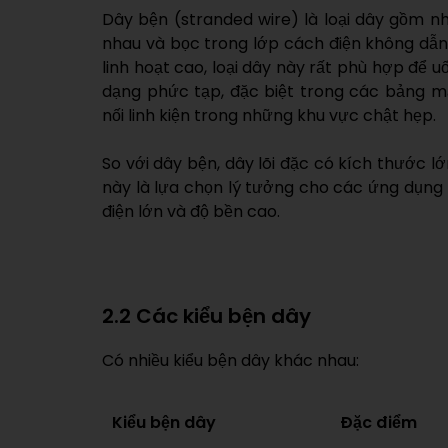
Dây bện (stranded wire) là loại dây gồm nhi
nhau và bọc trong lớp cách điện không dẫn
linh hoạt cao, loại dây này rất phù hợp để 
dạng phức tạp, đặc biệt trong các bảng m
nối linh kiện trong những khu vực chật hẹp.
So với dây bện, dây lõi đặc có kích thước l
này là lựa chọn lý tưởng cho các ứng dụng n
điện lớn và độ bền cao.
2.2 Các kiểu bện dây
Có nhiều kiểu bện dây khác nhau:
Kiểu bện dây
Đặc điểm