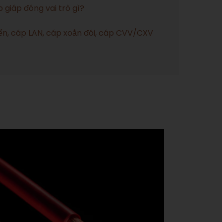
 giáp đóng vai trò gì?
iển, cáp LAN, cáp xoắn đôi, cáp CVV/CXV