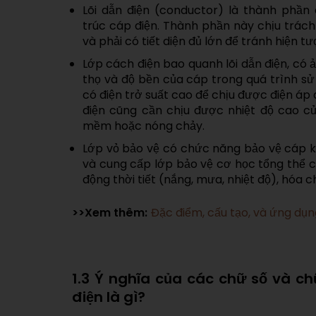
Lõi dẫn điện (conductor) là thành phần
trúc cáp điện. Thành phần này chịu trách 
và phải có tiết diện đủ lớn để tránh hiện t
Lớp cách điện bao quanh lõi dẫn điện, có 
thọ và độ bền của cáp trong quá trình s
có điện trở suất cao để chịu được điện áp 
điện cũng cần chịu được nhiệt độ cao củ
mềm hoặc nóng chảy.
Lớp vỏ bảo vệ có chức năng bảo vệ cáp 
và cung cấp lớp bảo vệ cơ học tổng thể ch
động thời tiết (nắng, mưa, nhiệt độ), hóa 
>>Xem thêm:
Đặc điểm, cấu tạo, và ứng dụn
1.3 Ý nghĩa của các chữ số và ch
điện là gì?