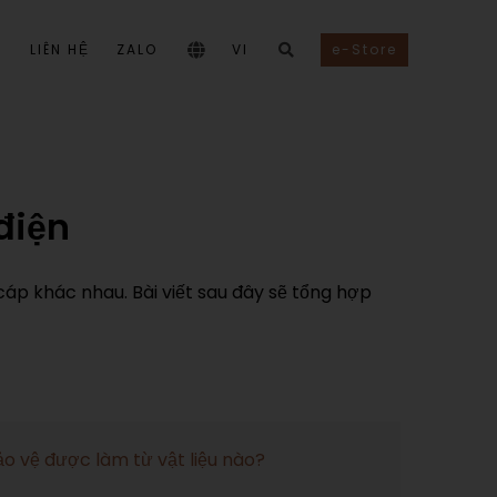
I
LIÊN HỆ
ZALO
VI
e-Store
điện
i cáp khác nhau. Bài viết sau đây sẽ tổng hợp
ảo vệ được làm từ vật liệu nào?