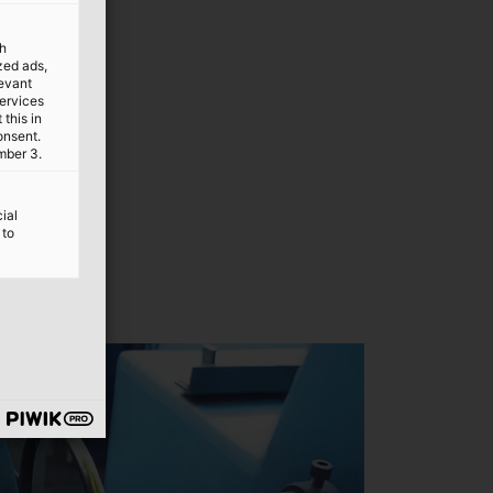
th
ized ads,
levant
services
this in
onsent.
mber 3.
ial
 to