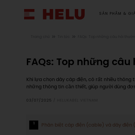
SẢN PHẨM & GIẢ
Trang chủ
Tin tức
FAQs: Top những câu hỏi thườ
FAQs: Top những câu 
Khi lựa chọn dây cáp điện, có rất nhiều thông ti
những thông tin cần thiết, giúp người dùng đơn
03/07/2025
HELUKABEL VIETNAM
1
Phân biệt cáp điện (cable) và dây điện 