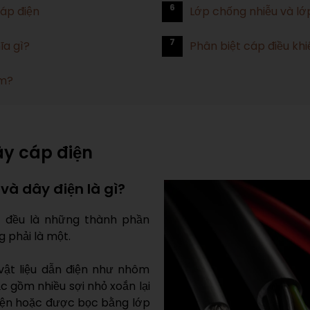
6
cáp điện
Lớp chống nhiễu và lớp
7
ĩa gì?
Phân biệt cáp điều kh
ôm?
ây cáp điện
 và dây điện là gì?
s) đều là những thành phần
 phải là một.
 vật liệu dẫn điện như nhôm
c gồm nhiều sợi nhỏ xoắn lại
điện hoặc được bọc bằng lớp