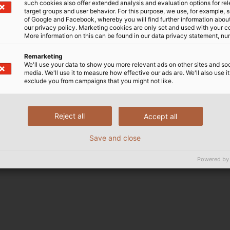
such cookies also offer extended analysis and evaluation options for re
Ohm (tại 100 MHz)
target groups and user behavior. For this purpose, we use, for example, 
of Google and Facebook, whereby you will find further information about 
our privacy policy. Marketing cookies are only set and used with your c
vận tốc ánh sáng)
More information on this can be found in our data privacy statement, nu
Remarketing
lệch trễ tối đa 10 ns/100m
We'll use your data to show you more relevant ads on other sites and soc
media. We'll use it to measure how effective our ads are. We'll also use it
exclude you from campaigns that you might not like.
 (di động); -40°C đến +80°C (cố định)
Reject all
Accept all
h (di động); 4 x đường kính (cố định)
Save and close
 PUR BROADCAST FLEX
Powered by