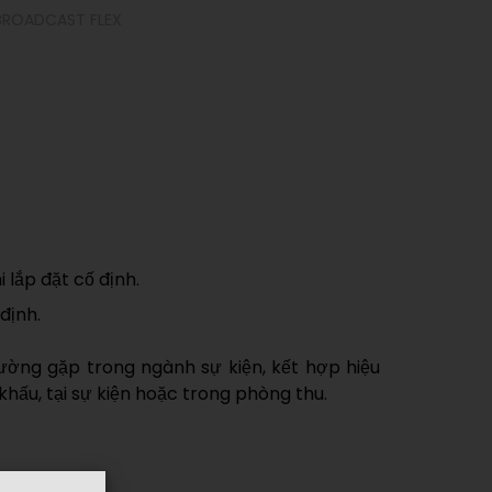
 BROADCAST FLEX
 lắp đặt cố định.
định.
ờng gặp trong ngành sự kiện, kết hợp hiệu
khấu, tại sự kiện hoặc trong phòng thu.