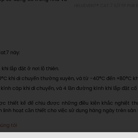
HELUEVENT® CAT.7 S/FTP PUR
Cat7 này:
hi lắp đặt ở nơi lộ thiên.
°C khi di chuyển thường xuyên, và từ -40°C đến +80°C khi
kính cáp khi di chuyển, và 4 lần đường kính khi lắp đặt cố 
thiết kế để chịu được những điều kiện khắc nghiệt thư
h linh hoạt cần thiết cho việc sử dụng hàng ngày trên sân 
úng tôi