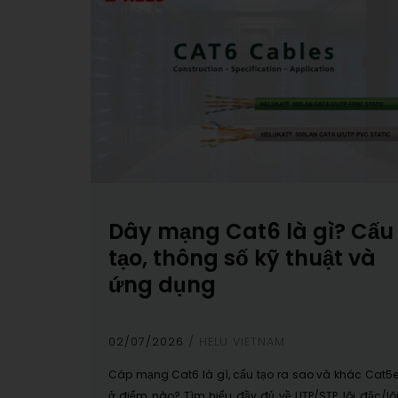
Dây mạng Cat6 là gì? Cấu
tạo, thông số kỹ thuật và
ứng dụng
02/07/2026
HELU VIETNAM
Cáp mạng Cat6 là gì, cấu tạo ra sao và khác Cat5
ở điểm nào? Tìm hiểu đầy đủ về UTP/STP, lõi đặc/lõ