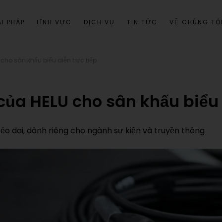
I PHÁP
LĨNH VỰC
DỊCH VỤ
TIN TỨC
VỀ CHÚNG TÔ
cho sân khấu biểu diễn trực tiếp
của HELU cho sân khấu biểu 
dẻo dai, dành riêng cho ngành sự kiện và truyền thông