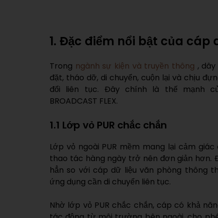
1. Đặc điểm nổi bật của cá
Trong
ngành sự kiện và truyền thông
, dây
đặt, tháo dỡ, di chuyển, cuộn lại và chịu đự
đổi liên tục. Đây chính là thế mạnh 
BROADCAST FLEX.
1.1 Lớp vỏ PUR chắc chắn
Lớp vỏ ngoài PUR mềm mang lại cảm giác 
thao tác hàng ngày trở nên đơn giản hơn. Đ
hẳn so với cáp dữ liệu văn phòng thông t
ứng dụng cần di chuyển liên tục.
Nhờ lớp vỏ PUR chắc chắn, cáp có khả năn
tác động từ môi trường bên ngoài, cho ph