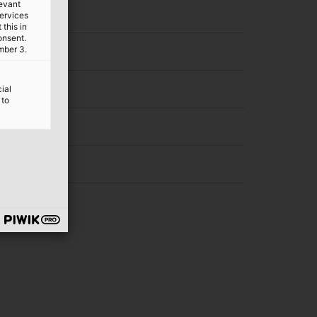
levant
services
this in
onsent.
mber 3.
ial
 to