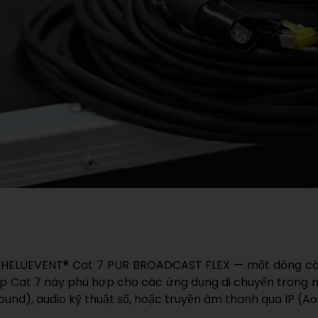
ELUEVENT® Cat 7 PUR BROADCAST FLEX — một dòng cáp dữ
áp Cat 7 này phù hợp cho các ứng dụng di chuyển trong nh
nd), audio kỹ thuật số, hoặc truyền âm thanh qua IP (AoI