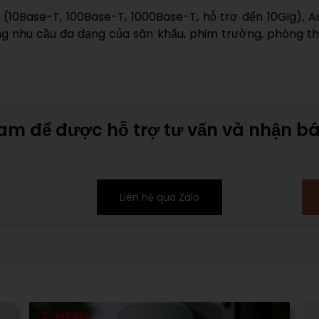
0Base-T, 100Base-T, 1000Base-T, hỗ trợ đến 10Gig), Audi
g nhu cầu đa dạng của sân khấu, phim trường, phòng thu
Nam để được hỗ trợ tư vấn và nhận b
Liên hệ qua Zalo