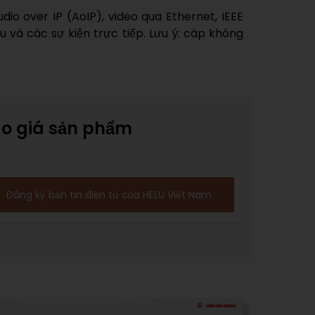
o over IP (AoIP), video qua Ethernet, IEEE
 và các sự kiện trực tiếp. Lưu ý: cáp không
áo giá sản phẩm
Đăng ký bản tin điện tử của HELU Việt Nam