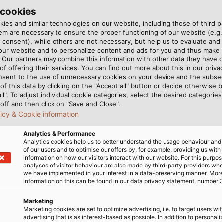
 cookies
ies and similar technologies on our website, including those of third pa
 của cáp HELUEVENT® Cat 7 PUR BROA
m are necessary to ensure the proper functioning of our website (e.g.
 consent), while others are not necessary, but help us to evaluate and
 our website and to personalize content and ads for you and thus mak
. Our partners may combine this information with other data they have c
of offering their services. You can find out more about this in our privac
nsent to the use of unnecessary cookies on your device and the subs
of this data by clicking on the "Accept all" button or decide otherwise b
all". To adjust individual cookie categories, select the desired categories
O/IEC 11801, DIN EN 50173, IEC 61156-6, DIN EN 50288-4-2, 
off and then click on "Save and Close".
licy & Cookie information
6/7, cách điện foam-PE, xoắn đôi theo màu chuẩn
Analytics & Performance
Analytics cookies help us to better understand the usage behaviour an
of our users and to optimise our offers by, for example, providing us with
hựa cho từng cặp + lưới đồng mạ thiếc, độ phủ ~46%
information on how our visitors interact with our website. For this purpos
analyses of visitor behaviour are also made by third-party providers wh
we have implemented in your interest in a data-preserving manner. Mor
 chống tia UV, không chứa halogen
information on this can be found in our data privacy statement, number 
Marketing
Marketing cookies are set to optimize advertising, i.e. to target users wi
advertising that is as interest-based as possible. In addition to personal