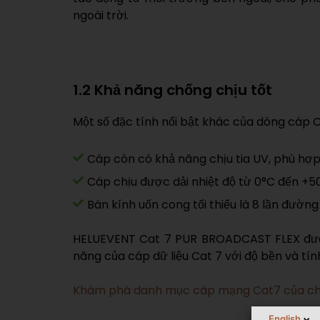
ngoài trời.
1.2 Khả năng chống chịu tốt
Một số đặc tính nổi bật khác của dòng cáp 
Cáp còn có khả năng chịu tia UV, phù hợp k
Cáp chịu được dải nhiệt độ từ 0°C đến +50
Bán kính uốn cong tối thiểu là 8 lần đường 
HELUEVENT Cat 7 PUR BROADCAST FLEX được 
năng của cáp dữ liệu Cat 7 với độ bền và tín
Khám phá danh mục cáp mạng Cat7 của ch
English