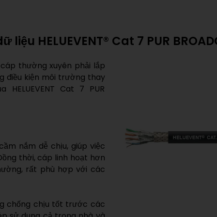
p dữ liệu HELUEVENT® Cat 7 PUR BROA
 cáp thường xuyên phải lắp
ng điều kiện môi trường thay
của HELUEVENT Cat 7 PUR
cầm nắm dễ chịu, giúp việc
ồng thời, cáp linh hoạt hơn
hường, rất phù hợp với các
g chống chịu tốt trước các
ép sử dụng cả trong nhà và