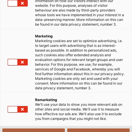
không gian chuyên biệt.
information on how our visitors interact with our
website. For this purpose, analyses of visitor
behaviour are also made by third-party providers
23/07/2024
HELUKABEL VIETNAM
whose tools we have implemented in your interest in a
data-preserving manner. More information on this can
be found in our data privacy statement, number 3.
Marketing
Marketing cookies are set to optimize advertising, i.e.
to target users with advertising that is as interest-
based as possible. In addition to personalized ads,
such cookies also offer extended analysis and
evaluation options for relevant target groups and user
behavior. For this purpose, we use, for example,
services of Google and Facebook, whereby you will
Có, tôi muốn xem nội dung từ YouTube. Điều này có thể liên quan
find further information about this in our privacy policy.
Marketing cookies are only set and used with your
đến việc truyền dữ liệu cá nhân như địa chỉ IP hoặc thông tin
consent. More information on this can be found in our
trình duyệt của tôi sang YouTube và, nếu có, việc hợp nhất dữ
data privacy statement, number 3.
liệu đó với dữ liệu hiện có. YouTube là một dịch vụ được cung
Remarketing
cấp bởi một công ty con châu Âu của nhà cung cấp có trụ sở tại
We'll use your data to show you more relevant ads on
Hoa Kỳ (Google LLC). Thông tin thêm về việc tích hợp nội dung
other sites and social media. We'll use it to measure
how effective our ads are. We'll also use it to exclude
của bên thứ ba có thể được tìm thấy trong chính sách bảo mật
you from campaigns that you might not like.
của
chúng tôi.