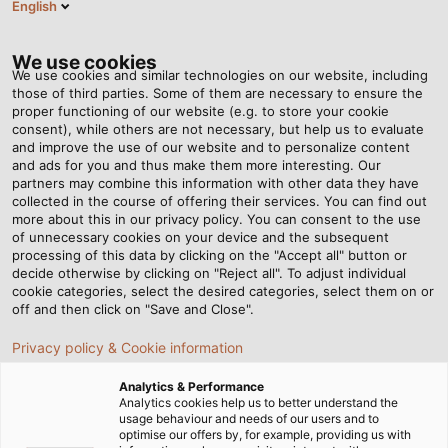
English
VI
Tog
nav
We use cookies
We use cookies and similar technologies on our website, including
those of third parties. Some of them are necessary to ensure the
proper functioning of our website (e.g. to store your cookie
Trang chủ
Tin tức
consent), while others are not necessary, but help us to evaluate
Dây harnessing là gì? Tầm quan trọng của dây harnessing
and improve the use of our website and to personalize content
and ads for you and thus make them more interesting. Our
partners may combine this information with other data they have
collected in the course of offering their services. You can find out
Dây harnessing là gì? Tầm
more about this in our privacy policy. You can consent to the use
of unnecessary cookies on your device and the subsequent
processing of this data by clicking on the "Accept all" button or
quan trọng của dây
decide otherwise by clicking on "Reject all". To adjust individual
cookie categories, select the desired categories, select them on or
harnessing
off and then click on "Save and Close".
Privacy policy & Cookie information
Trong hệ thống điện, dây cáp harnessing có thể giải quyết
Analytics & Performance
hai vấn đề thiết yếu, đó là giới hạn hình học và yêu cầu về
Analytics cookies help us to better understand the
usage behaviour and needs of our users and to
điện, mang lại hệ thống hỗ trợ vật lý hiệu quả cho những
optimise our offers by, for example, providing us with