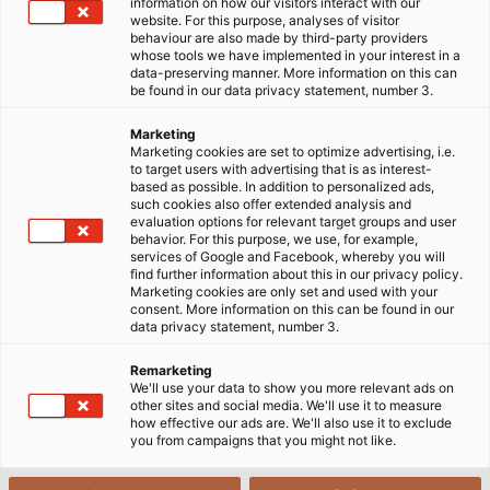
information on how our visitors interact with our
website. For this purpose, analyses of visitor
behaviour are also made by third-party providers
whose tools we have implemented in your interest in a
Ngay cả các công trường xây dựng cũng có một địa
data-preserving manner. More information on this can
chỉ bưu điện, nhưng còn ngoài hàng rào công trường
be found in our data privacy statement, number 3.
thì sao? Phương pháp nhanh nhất để có được cáp
Marketing
và dây vào tay những thợ thủ công đang đợi chờ là
Marketing cookies are set to optimize advertising, i.e.
gì?
to target users with advertising that is as interest-
based as possible. In addition to personalized ads,
such cookies also offer extended analysis and
Không có định dạng chuẩn cho địa chỉ, nhưng có
evaluation options for relevant target groups and user
behavior. For this purpose, we use, for example,
Klaus Münchenbach. Là quản lý dự án về logistics, anh
services of Google and Facebook, whereby you will
và đội của mình, gồm 7 người, chịu trách nhiệm, giữa
find further information about this in our privacy policy.
Marketing cookies are only set and used with your
những việc khác, cho việc ghi nhãn và đóng gói từng
consent. More information on this can be found in our
lô hàng theo yêu cầu của khách hàng, đồng thời đảm
data privacy statement, number 3.
bảo chúng được gửi đi một cách an toàn và xử lý một
Remarketing
cách nhanh nhất có thể.
We'll use your data to show you more relevant ads on
other sites and social media. We'll use it to measure
how effective our ads are. We'll also use it to exclude
Nếu, ví dụ, một lô hàng được gửi đến một vùng mà
you from campaigns that you might not like.
bảng chữ cái Latin không phổ biến, đội của
Münchenbach sẽ in và gắn nhãn với các tam giác