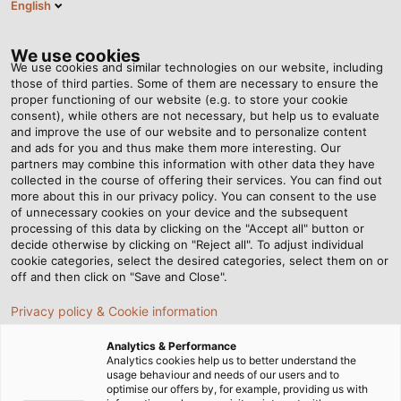
English
VI
Tog
nav
We use cookies
We use cookies and similar technologies on our website, including
those of third parties. Some of them are necessary to ensure the
proper functioning of our website (e.g. to store your cookie
Trang chủ
Tin tức
consent), while others are not necessary, but help us to evaluate
Không gì là không thể - chia sẻ từ quản lý logitics
and improve the use of our website and to personalize content
and ads for you and thus make them more interesting. Our
partners may combine this information with other data they have
collected in the course of offering their services. You can find out
Không gì là không thể -
more about this in our privacy policy. You can consent to the use
of unnecessary cookies on your device and the subsequent
processing of this data by clicking on the "Accept all" button or
chia sẻ từ quản lý logitics
decide otherwise by clicking on "Reject all". To adjust individual
cookie categories, select the desired categories, select them on or
off and then click on "Save and Close".
Klaus Münchenbach là giám đốc dự án hậu cần và cùng
Privacy policy & Cookie information
với nhóm của mình đảm nhận các lô hàng được dán
nhãn và đóng gói riêng theo yêu cầu.
Analytics & Performance
Analytics cookies help us to better understand the
usage behaviour and needs of our users and to
22/03/2019
HELUKABEL VIETNAM
optimise our offers by, for example, providing us with