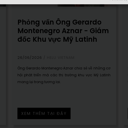
Phỏng vấn Ông Gerardo
Montenegro Aznar - Giám
đốc Khu vực Mỹ Latinh
26/06/2026
HELU VIETNAM
Ông Gerardo Montenegro Aznar chia sẻ về những cơ
hội phát triển mà các thị trường khu vực Mỹ Latinh
g
mang lại trong tương lai.
—
n
XEM THÊM TẠI ĐÂY