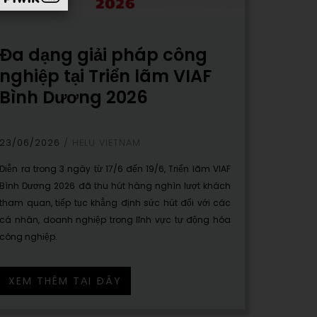
Đa dạng giải pháp công
nghiệp tại Triển lãm VIAF
Bình Dương 2026
23/06/2026
HELU VIETNAM
Diễn ra trong 3 ngày từ 17/6 đến 19/6, Triển lãm VIAF
Bình Dương 2026 đã thu hút hàng nghìn lượt khách
tham quan, tiếp tục khẳng định sức hút đối với các
cá nhân, doanh nghiệp trong lĩnh vực tự động hóa
công nghiệp.
XEM THÊM TẠI ĐÂY