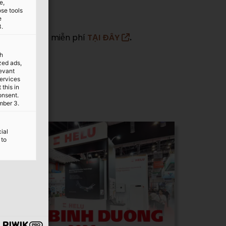
e,
ose tools
e
3.
 lãm HMI 2023 miễn phí
TẠI ĐÂY
.
th
ized ads,
levant
services
this in
onsent.
mber 3.
ial
 to