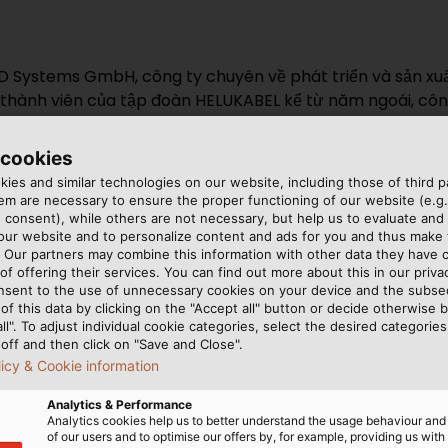
 Systems GmbH, công ty chuyên về phát triển và sản xuấ
thành viên của tập đoàn HELUKABEL kể từ năm ngoái, cô
cơ khí và công nghiệp. Với các công ty con này, chúng tôi
hoặc được tùy chỉnh cho các ứng dụng cụ thể theo yêu c
 cookies
ies and similar technologies on our website, including those of third pa
n phát triển các thiết bị và máy móc để lưu trữ, cuộn và
m are necessary to ensure the proper functioning of our website (e.g.
ham quan có thể xem xét chi tiết giá đỡ cuộn cáp LAGROL
 consent), while others are not necessary, but help us to evaluate and
 our website and to personalize content and ads for you and thus mak
u quả, sự tiện ích của các giải pháp này.
. Our partners may combine this information with other data they have c
of offering their services. You can find out more about this in our privac
nsent to the use of unnecessary cookies on your device and the subs
of this data by clicking on the "Accept all" button or decide otherwise b
all". To adjust individual cookie categories, select the desired categories
off and then click on "Save and Close".
i tiến mới của chúng tôi, HELUKABEL với Aufmaster. Đây l
licy & Cookie information
óa tự động các thông tin về dây cáp điện trên các công trì
đơn giản hóa quá trình thanh toán của các dự án. Chúng tôi
Analytics & Performance
ó thể dùng thử thiết bị này bằng cách tham gia thử nghiệm 
Analytics cookies help us to better understand the usage behaviour an
of our users and to optimise our offers by, for example, providing us with