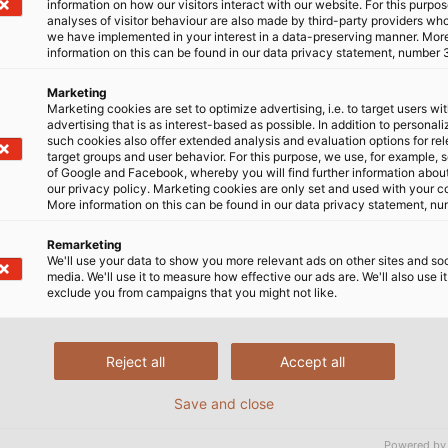
information on how our visitors interact with our website. For this purpos
analyses of visitor behaviour are also made by third-party providers wh
we have implemented in your interest in a data-preserving manner. Mor
information on this can be found in our data privacy statement, number 
trong lĩnh vực kết nối điện, hãy đăng ký tham gia triển
Marketing
Marketing cookies are set to optimize advertising, i.e. to target users wi
iển lãm!
advertising that is as interest-based as possible. In addition to personal
such cookies also offer extended analysis and evaluation options for re
target groups and user behavior. For this purpose, we use, for example, 
of Google and Facebook, whereby you will find further information about 
our privacy policy. Marketing cookies are only set and used with your c
More information on this can be found in our data privacy statement, nu
Remarketing
We'll use your data to show you more relevant ads on other sites and soc
media. We'll use it to measure how effective our ads are. We'll also use it
exclude you from campaigns that you might not like.
Reject all
Accept all
Save and close
Powered by