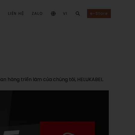
I
LIÊN HỆ
ZALO
VI
e-Store
ian hàng triển lãm của chúng tôi, HELUKABEL.