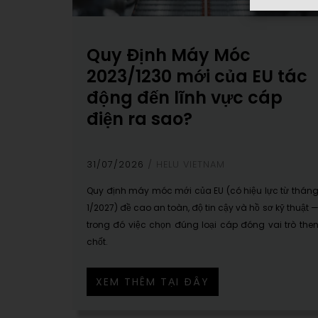
Quy Định Máy Móc
2023/1230 mới của EU tác
động đến lĩnh vực cáp
điện ra sao?
31/07/2026
HELU VIETNAM
Quy định máy móc mới của EU (có hiệu lực từ thán
1/2027) đề cao an toàn, độ tin cậy và hồ sơ kỹ thuật 
trong đó việc chọn đúng loại cáp đóng vai trò the
chốt.
XEM THÊM TẠI ĐÂY