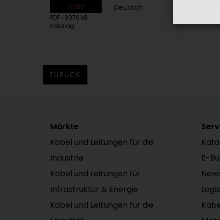
Deutsch
Eng
PDF | 8976 kB
Katalog
ZURÜCK
Märkte
Serv
Kabel und Leitungen für die
Kata
Industrie
E-Bu
Kabel und Leitungen für
News
Infrastruktur & Energie
Logi
Kabel und Leitungen für die
Kab