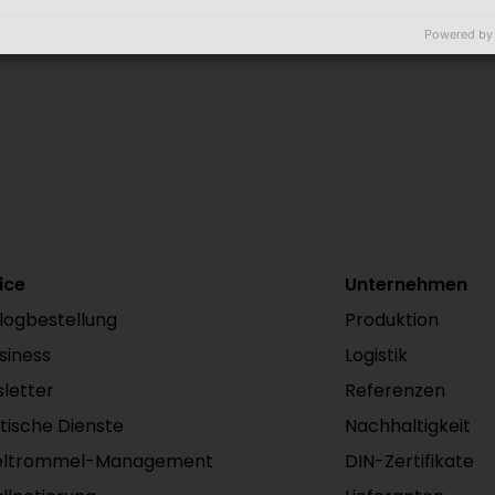
lisch
Powered by
ice
Unternehmen
logbestellung
Produktion
siness
Logistik
letter
Referenzen
stische Dienste
Nachhaltigkeit
eltrommel-Management
DIN-Zertifikate