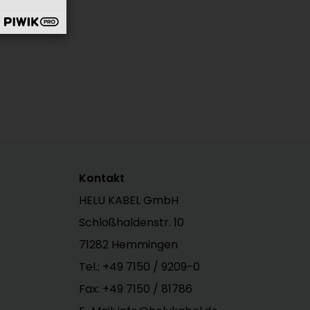
Kontakt
HELU KABEL GmbH
Schloßhaldenstr. 10
71282 Hemmingen
Tel.:
+49 7150 / 9209-0
Fax: +49 7150 / 81786