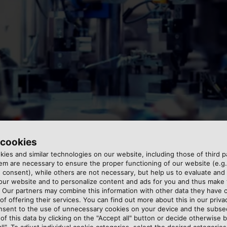
 cookies
ies and similar technologies on our website, including those of third pa
m are necessary to ensure the proper functioning of our website (e.g.
 consent), while others are not necessary, but help us to evaluate and
 our website and to personalize content and ads for you and thus mak
 hat sich der 2020 gegründete Deutsche Robotik Verband
. Our partners may combine this information with other data they have c
of offering their services. You can find out more about this in our privac
deren Expertinnen und Experten möchte unter anderem di
nsent to the use of unnecessary cookies on your device and the subs
werk zur Information und Zusammenarbeit bieten. Gemeins
of this data by clicking on the "Accept all" button or decide otherwise b
 für den Endanwender sowohl einfach als auch bezahlbar 
all". To adjust individual cookie categories, select the desired categories