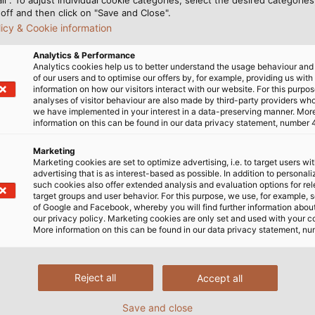
off and then click on "Save and Close".
licy & Cookie information
 Deutschen Robotik Verbands. Als Systemanbieter für el
steller und Integratoren. „Wir freuen uns sehr darauf, 
Analytics & Performance
ative und leistungsstarke Lösungen für die Robotik von m
Analytics cookies help us to better understand the usage behaviour an
of our users and to optimise our offers by, for example, providing us with
ch bin überzeugt, dass von diesem Austausch alle Beteili
information on how our visitors interact with our website. For this purpos
analyses of visitor behaviour are also made by third-party providers wh
we have implemented in your interest in a data-preserving manner. Mor
otik Verband
information on this can be found in our data privacy statement, number 
Marketing
Marketing cookies are set to optimize advertising, i.e. to target users wi
advertising that is as interest-based as possible. In addition to personal
such cookies also offer extended analysis and evaluation options for re
ie Robotik können Sie hier entdecken:
target groups and user behavior. For this purpose, we use, for example, 
of Google and Facebook, whereby you will find further information about 
our privacy policy. Marketing cookies are only set and used with your c
More information on this can be found in our data privacy statement, nu
Reject all
Accept all
Save and close