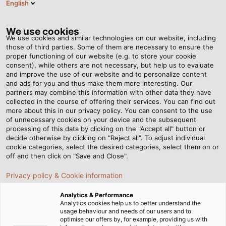
English
VI
Tog
nav
We use cookies
We use cookies and similar technologies on our website, including
those of third parties. Some of them are necessary to ensure the
proper functioning of our website (e.g. to store your cookie
Trang chủ
Tin tức
Cáp lõi đơn FIVENORM đóng hộp 100M
consent), while others are not necessary, but help us to evaluate
and improve the use of our website and to personalize content
and ads for you and thus make them more interesting. Our
partners may combine this information with other data they have
Cáp lõi đơn FIVENORM
collected in the course of offering their services. You can find out
more about this in our privacy policy. You can consent to the use
đóng hộp 100M
of unnecessary cookies on your device and the subsequent
processing of this data by clicking on the "Accept all" button or
decide otherwise by clicking on "Reject all". To adjust individual
cookie categories, select the desired categories, select them on or
Tại HELUKABEL, chúng tôi cung cấp cáp lõi đơn (single
off and then click on "Save and Close".
core cables) với chiều dài 100 mét đóng gói trong hộp
Privacy policy & Cookie information
carton, phù hợp cho dự án cần tối ưu hóa trong việc lưu
kho bãi.
Analytics & Performance
Analytics cookies help us to better understand the
usage behaviour and needs of our users and to
optimise our offers by, for example, providing us with