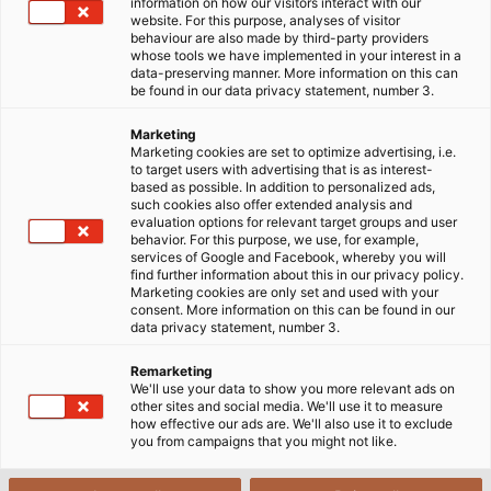
information on how our visitors interact with our
website. For this purpose, analyses of visitor
behaviour are also made by third-party providers
whose tools we have implemented in your interest in a
data-preserving manner. More information on this can
be found in our data privacy statement, number 3.
Marketing
Marketing cookies are set to optimize advertising, i.e.
to target users with advertising that is as interest-
based as possible. In addition to personalized ads,
such cookies also offer extended analysis and
evaluation options for relevant target groups and user
behavior. For this purpose, we use, for example,
services of Google and Facebook, whereby you will
find further information about this in our privacy policy.
Marketing cookies are only set and used with your
consent. More information on this can be found in our
data privacy statement, number 3.
Remarketing
We'll use your data to show you more relevant ads on
other sites and social media. We'll use it to measure
how effective our ads are. We'll also use it to exclude
you from campaigns that you might not like.