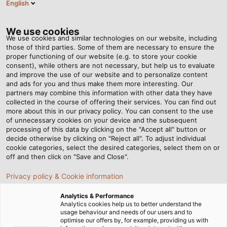
English
VI
Tog
nav
We use cookies
We use cookies and similar technologies on our website, including
those of third parties. Some of them are necessary to ensure the
proper functioning of our website (e.g. to store your cookie
Trang chủ
Tin tức
consent), while others are not necessary, but help us to evaluate
Cáp ethernet là gì? Tổng quan về đặc điểm của cáp ethernet
and improve the use of our website and to personalize content
and ads for you and thus make them more interesting. Our
partners may combine this information with other data they have
collected in the course of offering their services. You can find out
Cáp ethernet là gì? Tổng
more about this in our privacy policy. You can consent to the use
of unnecessary cookies on your device and the subsequent
processing of this data by clicking on the "Accept all" button or
quan về đặc điểm của cáp
decide otherwise by clicking on "Reject all". To adjust individual
cookie categories, select the desired categories, select them on or
ethernet
off and then click on "Save and Close".
Privacy policy & Cookie information
Ethernet là công nghệ mạng có dây phổ biến nhất thế
Analytics & Performance
giới, cho phép các thiết bị như máy tính, máy chủ,
Analytics cookies help us to better understand the
usage behaviour and needs of our users and to
camera và thiết bị IoT giao tiếp với nhau trong cùng một
optimise our offers by, for example, providing us with