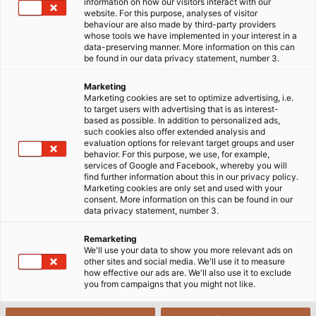
hệ thống mạng nội bộ (LAN). Cáp ethernet là thành phần
information on how our visitors interact with our
website. For this purpose, analyses of visitor
vật lý thực hiện kết nối đó — truyền tín hiệu dữ liệu tốc độ
behaviour are also made by third-party providers
cao giữa các thiết bị với độ ổn định vượt trội so với kết nối
whose tools we have implemented in your interest in a
data-preserving manner. More information on this can
không dây. Trên thị trường, cáp ethernet được phân loại
be found in our data privacy statement, number 3.
theo chuẩn "Cat" (Category): Cat5e hỗ trợ 1 Gbps, Cat6A
hỗ trợ 10 Gbps, Cat7 lên đến 100 Gbps. Bài viết này tổng
Marketing
Marketing cookies are set to optimize advertising, i.e.
hợp đầy đủ về đặc điểm cấu tạo, các loại cáp ethernet và
to target users with advertising that is as interest-
danh mục sản phẩm HELUKABEL cho từng ứng dụng.
based as possible. In addition to personalized ads,
such cookies also offer extended analysis and
evaluation options for relevant target groups and user
26/11/2024
HELUKABEL VIETNAM
behavior. For this purpose, we use, for example,
services of Google and Facebook, whereby you will
find further information about this in our privacy policy.
Marketing cookies are only set and used with your
consent. More information on this can be found in our
1
Cổng ethernet là gì?
data privacy statement, number 3.
2
Remarketing
Cáp ethernet là gì?
We'll use your data to show you more relevant ads on
other sites and social media. We'll use it to measure
how effective our ads are. We'll also use it to exclude
3
Đặc điểm cấu tạo của cáp ethernet
you from campaigns that you might not like.
4
Cáp ethernet UTP và cáp STP