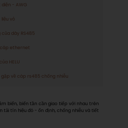
ết diện - AWG
liệu vỏ
g của dây RS485
 cáp ethernet
của HELU
 gặp về cáp rs485 chống nhiễu
 biến, biến tần cần giao tiếp với nhau trên
i tín hiệu đó - ổn định, chống nhiễu và tiết