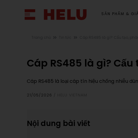
SẢN PHẨM & GIẢ
Trang chủ
Tin tức
Cáp RS485 là gì? Cấu tạo, phâ
Cáp RS485 là gì? Cấu 
Cáp RS485 là loại cáp tín hiệu chống nhiễu dù
21/05/2026
HELU VIETNAM
Nội dung bài viết