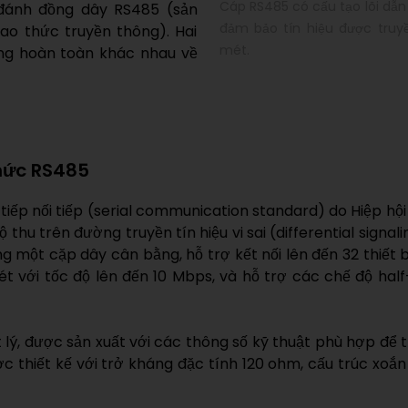
Cáp RS485 có cấu tạo lõi dẫn
 đánh đồng dây RS485 (sản
đảm bảo tín hiệu được truyề
iao thức truyền thông). Hai
mét.
ưng hoàn toàn khác nhau về
thức RS485
iếp nối tiếp (serial communication standard) do Hiệp hộ
thu trên đường truyền tín hiệu vi sai (differential signal
ụng một cặp dây cân bằng, hỗ trợ kết nối lên đến 32 thiế
ét với tốc độ lên đến 10 Mbps, và hỗ trợ các chế độ half
 lý, được sản xuất với các thông số kỹ thuật phù hợp để 
ợc thiết kế với trở kháng đặc tính 120 ohm, cấu trúc xo