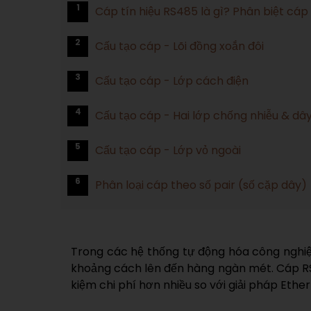
1
Cáp tín hiệu RS485 là gì? Phân biệt cá
2
Cấu tạo cáp - Lõi đồng xoắn đôi
3
Cấu tạo cáp - Lớp cách điện
4
Cấu tạo cáp - Hai lớp chống nhiễu & dây
5
Cấu tạo cáp - Lớp vỏ ngoài
6
Phân loại cáp theo số pair (số cặp dây)
Trong các hệ thống tự động hóa công nghiệp
khoảng cách lên đến hàng ngàn mét. Cáp RS48
kiệm chi phí hơn nhiều so với giải pháp Ethe