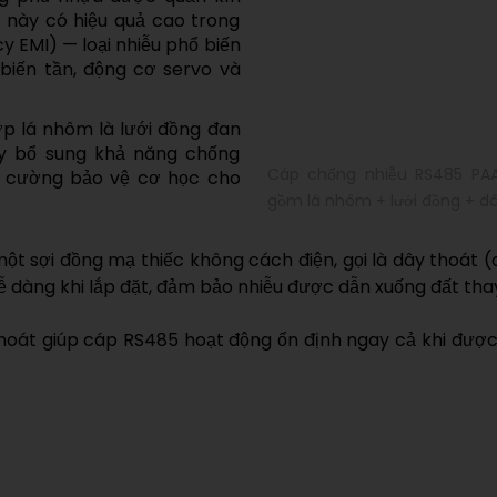
 này có hiệu quả cao trong
y EMI) — loại nhiễu phổ biến
biến tần, động cơ servo và
lớp lá nhôm là lưới đồng đan
ày bổ sung khả năng chống
Cáp chống nhiễu RS485 PAA
ng cường bảo vệ cơ học cho
gồm lá nhôm + lưới đồng + d
ột sợi đồng mạ thiếc không cách điện, gọi là dây thoát (d
ễ dàng khi lắp đặt, đảm bảo nhiễu được dẫn xuống đất thay
thoát giúp cáp RS485 hoạt động ổn định ngay cả khi đượ