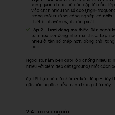
xung quanh toàn bộ các cặp lõi dẫn. Lớp
việc chặn nhiễu tần số cao (high-frequenc
trong môi trường công nghiệp có nhiều 
thiết bị chuyển mạch công suất.
Lớp 2 - Lưới đồng mạ thiếc
: Bên ngoài 
từ nhiều sợi đồng nhỏ mạ thiếc. Lớp n
nhiễu ở tần số thấp hơn, đồng thời tă
cáp.
Ngoài ra, nằm bên dưới lớp chống nhiễu là m
nhiễu với điểm tiếp đất (ground) một cách d
Sự kết hợp của lá nhôm + lưới đồng + dây 
gần các nguồn nhiễu mạnh trong nhà máy.
2.4 Lớp vỏ ngoài