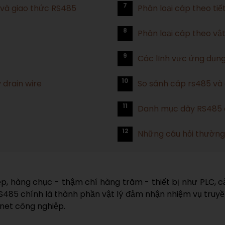
7
p và giao thức RS485
Phân loại cáp theo ti
8
Phân loại cáp theo vật 
9
Các lĩnh vực ứng dụn
10
 drain wire
So sánh cáp rs485 và
11
Danh mục dây RS485 
12
Những câu hỏi thường
, hàng chục - thậm chí hàng trăm - thiết bị như PLC, cảm
5 chính là thành phần vật lý đảm nhận nhiệm vụ truyền tả
rnet công nghiệp.