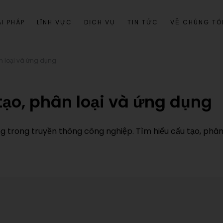
I PHÁP
LĨNH VỰC
DỊCH VỤ
TIN TỨC
VỀ CHÚNG TÔ
n loại và ứng dụng
tạo, phân loại và ứng dụng
ng trong truyền thông công nghiệp. Tìm hiểu cấu tạo, phâ