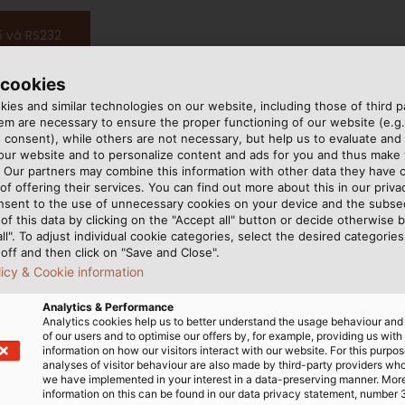
5 và RS232
 cookies
ies and similar technologies on our website, including those of third pa
m are necessary to ensure the proper functioning of our website (e.g.
 consent), while others are not necessary, but help us to evaluate and
 nhiễu
 our website and to personalize content and ads for you and thus mak
. Our partners may combine this information with other data they have c
of offering their services. You can find out more about this in our privac
lớp, mỗi lớp đảm nhận một
nsent to the use of unnecessary cookies on your device and the subs
khỏi nhiễu điện từ (EMI) và
of this data by clicking on the "Accept all" button or decide otherwise b
ấu tạo chi tiết từ trong ra
all". To adjust individual cookie categories, select the desired categories
off and then click on "Save and Close".
licy & Cookie information
r)
Analytics & Performance
Analytics cookies help us to better understand the usage behaviour an
of our users and to optimise our offers by, for example, providing us with
áp RS485, chịu trách nhiệm
information on how our visitors interact with our website. For this purpos
 Lõi dẫn được làm từ các sợi
analyses of visitor behaviour are also made by third-party providers wh
we have implemented in your interest in a data-preserving manner. Mor
 mạ thiếc để tăng khả năng
information on this can be found in our data privacy statement, number 