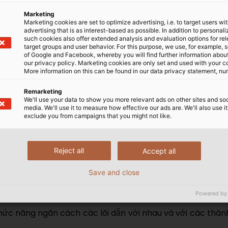
Marketing
Marketing cookies are set to optimize advertising, i.e. to target users wi
trúc xoắn đôi: hai lõi dẫn
advertising that is as interest-based as possible. In addition to personal
ất định. Cấu trúc này hoạt
such cookies also offer extended analysis and evaluation options for re
target groups and user behavior. For this purpose, we use, for example, 
Cáp RS485 HELUDATA® 2919 P
i nhiễu điện từ từ bên ngoài
of Google and Facebook, whereby you will find further information about 
ây trong cặp xoắn một cách gần như bằng nhau. Tại bộ thu,
our privacy policy. Marketing cookies are only set and used with your c
More information on this can be found in our data privacy statement, nu
ại tín hiệu hữu ích — đây chính là nguyên lý tín hiệu vi 
Remarketing
We'll use your data to show you more relevant ads on other sites and soc
media. We'll use it to measure how effective our ads are. We'll also use it
 hoặc 22 AWG (0.34 mm²), tùy thuộc vào khoảng cách t
exclude you from campaigns that you might not like.
 mạ thiếc 24 AWG, trong khi dòng HELUKABEL® BUS RS-48
Reject all
Accept all
Save and close
Powered by
 chức năng ngăn cách các lõi dẫn với nhau và với các thà