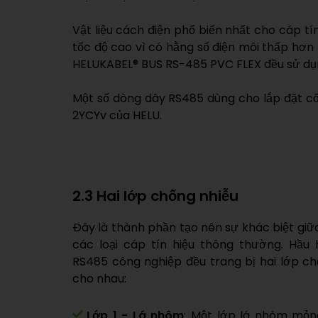
Vật liệu cách điện phổ biến nhất cho cáp t
tốc độ cao vì có hằng số điện môi thấp hơn 
HELUKABEL® BUS RS-485 PVC FLEX đều sử dụng
Một số dòng dây RS485 dùng cho lắp đặt cố
2YCYv của HELU.
2.3 Hai lớp chống nhiễu
Đây là thành phần tạo nên sự khác biệt gi
các loại cáp tín hiệu thông thường. Hầu
RS485 công nghiệp đều trang bị hai lớp ch
cho nhau:
Lớp 1 - Lá nhôm
: Một lớp lá nhôm mỏ