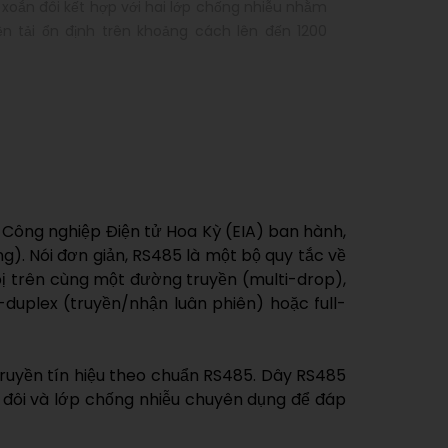
 xoắn đôi kết hợp với hai lớp chống nhiễu nhằm
n tải ổn định trên khoảng cách lên đến 1200
i Công nghiệp Điện tử Hoa Kỳ (EIA) ban hành,
ing). Nói đơn giản, RS485 là một bộ quy tắc về
t bị trên cùng một đường truyền (multi-drop),
-duplex (truyền/nhận luân phiên) hoặc full-
truyền tín hiệu theo chuẩn RS485. Dây RS485
ắn đôi và lớp chống nhiễu chuyên dụng để đáp