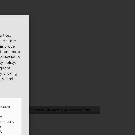
rties.
 to store
 improve
e them more
ollected in
y policy.
equent
y clicking
, select
d needs
e,
ose tools
e
3.