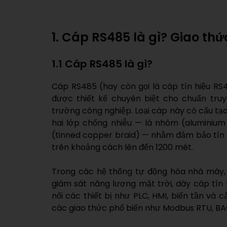
1. Cáp RS485 là gì? Giao thứ
1.1 Cáp RS485 là gì?
Cáp RS485 (hay còn gọi là cáp tín hiệu RS48
được thiết kế chuyên biệt cho chuẩn tru
trường công nghiệp. Loại cáp này có cấu tạo 
hai lớp chống nhiễu — lá nhôm (aluminium 
(tinned copper braid) — nhằm đảm bảo tín h
trên khoảng cách lên đến 1200 mét.
Trong các hệ thống tự động hóa nhà máy,
giám sát năng lượng mặt trời, dây cáp tín 
nối các thiết bị như PLC, HMI, biến tần và 
các giao thức phổ biến như Modbus RTU, BA