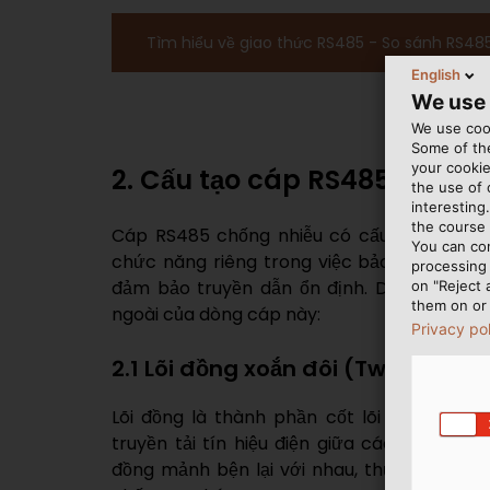
Tìm hiểu về giao thức RS485 - So sánh RS48
English
We use
We use cook
Some of the
your cookie
2. Cấu tạo cáp RS485 chống
the use of
interesting
the course 
Cáp RS485 chống nhiễu có cấu tạo nhiều 
You can co
chức năng riêng trong việc bảo vệ tín hiệu 
processing 
đảm bảo truyền dẫn ổn định. Dưới đây là c
on "Reject 
them on or 
ngoài của dòng cáp này:
Privacy po
2.1 Lõi đồng xoắn đôi (Twisted pai
Lõi đồng là thành phần cốt lõi của dây c
truyền tải tín hiệu điện giữa các thiết bị.
đồng mảnh bện lại với nhau, thường được