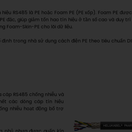
ín hiệu RS485 là PE hoặc Foam PE (PE xốp). Foam PE được
PE đặc, giúp giảm tổn hao tín hiệu ở tần số cao và duy t
 Foam-Skin-PE cho lõi dữ liệu.
 định trong nhà sử dụng cách điện PE theo tiêu chuẩn 
ữa cáp RS485 chống nhiễu và
 hết các dòng cáp tín hiệu
ống nhiễu hoạt động bổ trợ
ng phủ nhựa được quấn kín