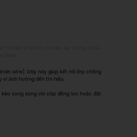
R-TRONIC-Li-2YCYv có các lớp chống nhiễu
ây thoát
rain wire). Dây này giúp kết nối lớp chống
 vì ảnh hưởng đến tín hiệu.
c kéo song song với cáp động lực hoặc đặt