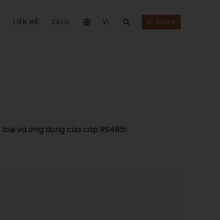
I
LIÊN HỆ
ZALO
VI
e-Store
n loại và ứng dụng của cáp RS485!