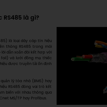
c RS485 là gì?
5) là loại dây cáp tín hiệu
yền thông RS485 trong môi
lõi dẫn xoắn đôi kết hợp với
foil) và lưới đồng mạ thiếc
iệu được truyền tải ổn định
 quản lý tòa nhà (BMS) hay
hiệu RS485 đóng vai trò kết
cảm biến với nhau thông qua
Cnet MS/TP hay Profibus.