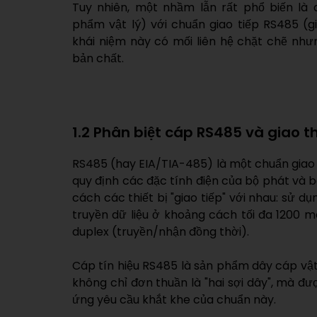
Tuy nhiên, một nhầm lẫn rất phổ biến là
phẩm vật lý) với chuẩn giao tiếp RS485 (g
khái niệm này có mối liên hệ chặt chẽ nh
bản chất.
1.2 Phân biệt cáp RS485 và giao 
RS485 (hay EIA/TIA-485) là một chuẩn giao t
quy định các đặc tính điện của bộ phát và bộ 
cách các thiết bị "giao tiếp" với nhau: sử d
truyền dữ liệu ở khoảng cách tối đa 1200 m
duplex (truyền/nhận đồng thời).
Cáp tín hiệu RS485 là sản phẩm dây cáp vật
không chỉ đơn thuần là "hai sợi dây", mà đư
ứng yêu cầu khắt khe của chuẩn này.